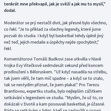
tenkrát mne překvapil, jak je svěží a jak mu to myslí,"
dodal.
Gymnastika
Moderátor se prý nestačil divit, jak přesné bylo všechno,
Házená
co řekl. "Je to příklad za všechny legendy, které jsme
pozvali do studia. I když byl basketbal tehdy úplně jiný
Jezdectví
než teď, jejich medaile a úspěchy nejde zpochybnit,"
Judo
řekl.
Komentátorovi Tomáši Budkovi zase utkvěla v hlavě
Krasobruslení
trojka Evy Vítečkové sedmdesát sekund před koncem
Lezení
prodloužení s Běloruskem. "Už když nasadila na střelbu,
tak jsem věřil, že tam míč spadne – a když se to stalo,
Lyže a snowboard
tak se nestydím přiznat, že jsem plakal." Pro Terezu
Brantlovou, expertku studia, bylo nejlepším zážitkem
Moderní pětiboj
setkávání s legendami ve studiu. "Myslím, že už to, co
dokázali v životě a kam posouvali basketbal, je úžasné.
Motorsport
Ráda se setkávám s lidmi, kteří se zasloužili o rozvoj