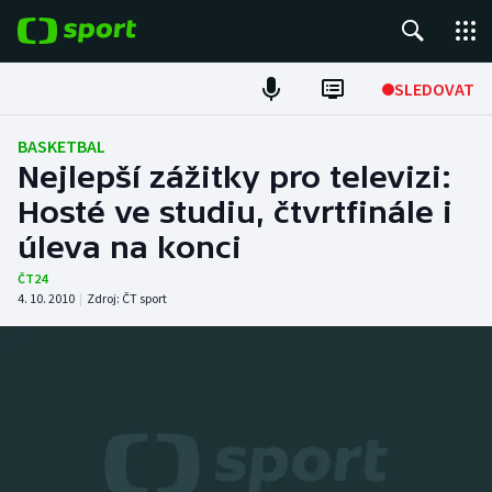
POPULÁRNÍ
SLEDOVAT
Fotbal
BASKETBAL
Nejlepší zážitky pro televizi:
Hokej
Hosté ve studiu, čtvrtfinále i
úleva na konci
Tenis
ČT24
Atletika
4. 10. 2010
|
Zdroj:
ČT sport
Cyklistika
DALŠÍ SPORTY
Americký fotbal
NEPŘEHLÉDNĚTE