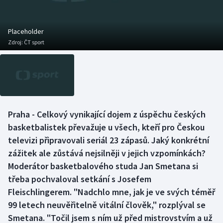
Baseball a softbal
Soutěže
Basketbal
Historické návraty
Placeholder
Zdroj:
ČT sport
Biatlon
Aplikace ČT sport
Boby a skeleton
AZ kvíz
Box
Praha - Celkový vynikající dojem z úspěchu českých
basketbalistek převažuje u všech, kteří pro Českou
Curling
televizi připravovali seriál 23 zápasů. Jaký konkrétní
Dostihy
zážitek ale zůstává nejsilněji v jejich vzpomínkách?
Moderátor basketbalového studa Jan Smetana si
Florbal
třeba pochvaloval setkání s Josefem
Fleischlingerem. "Nadchlo mne, jak je ve svých téměř
Futsal
99 letech neuvěřitelně vitální člověk," rozplýval se
Smetana. "Točil jsem s ním už před mistrovstvím a už
Golf