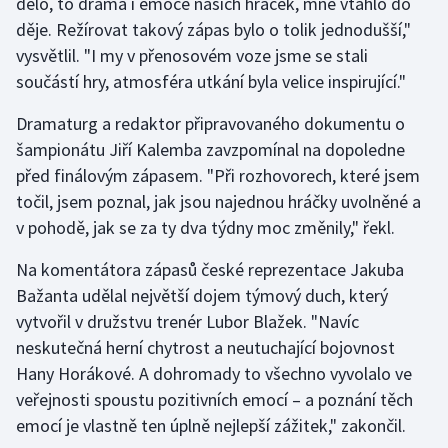
dělo, to drama i emoce našich hráček, mne vtáhlo do
Stolní tenis
děje. Režírovat takový zápas bylo o tolik jednodušší,"
vysvětlil. "I my v přenosovém voze jsme se stali
Triatlon
součástí hry, atmosféra utkání byla velice inspirující."
Veslování
Dramaturg a redaktor připravovaného dokumentu o
šampionátu Jiří Kalemba zavzpomínal na dopoledne
Vodní slalom
před finálovým zápasem. "Při rozhovorech, které jsem
točil, jsem poznal, jak jsou najednou hráčky uvolněné a
Volejbal
v pohodě, jak se za ty dva týdny moc změnily," řekl.
Ostatní
Na komentátora zápasů české reprezentace Jakuba
Bažanta udělal největší dojem týmový duch, který
vytvořil v družstvu trenér Lubor Blažek. "Navíc
neskutečná herní chytrost a neutuchající bojovnost
Hany Horákové. A dohromady to všechno vyvolalo ve
veřejnosti spoustu pozitivních emocí – a poznání těch
emocí je vlastně ten úplně nejlepší zážitek," zakončil.