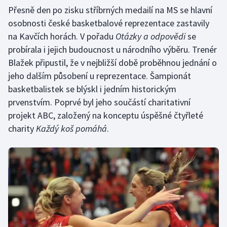
Přesně den po zisku stříbrných medailí na MS se hlavní
osobnosti české basketbalové reprezentace zastavily
na Kavčích horách. V pořadu
Otázky a odpovědi
se
probírala i jejich budoucnost u národního výběru. Trenér
Blažek připustil, že v nejbližší době proběhnou jednání o
jeho dalším působení u reprezentace. Šampionát
basketbalistek se blýskl i jedním historickým
prvenstvím. Poprvé byl jeho součástí charitativní
projekt ABC, založený na konceptu úspěšné čtyřleté
charity
Každý koš pomáhá
.