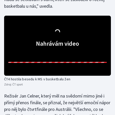
basketbalu u nás," uvedla.
Olympijské hry
Parasport
Plavání
Nahrávám video
Plážový volejbal
Ragby
Rychlobruslení
ČT4 hostila besedu k MS v basketbalu žen
Rychlostní kanoistika
Zdroj:
ČT sport
Short track
Režisér Jan Celner, který měl na svědomí mimo jiné i
přímý přenos finále, se přiznal, že největší emoční nápor
Sportovní střelba
pro něj bylo čtvrtfinále pro Austrálii. "Všechno, co se