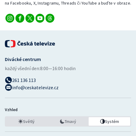
na Facebooku, X, Instagramu, Threads či YouTube a buďte v obraze.
Divácké centrum
každý všední den:
8:00—16:00 hodin
261 136 113
info@ceskatelevize.cz
Vzhled
Světlý
Tmavý
Systém