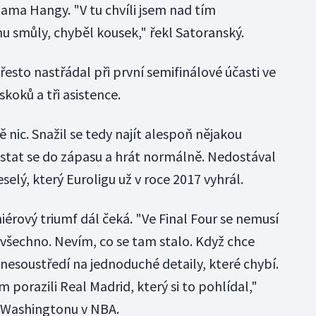
ama Hangy. "V tu chvíli jsem nad tím
u smůly, chyběl kousek," řekl Satoranský.
esto nastřádal při první semifinálové účasti ve
koků a tři asistence.
 nic. Snažil se tedy najít alespoň nějakou
stat se do zápasu a hrát normálně. Nedostával
Veselý, který Euroligu už v roce 2017 vyhrál.
rový triumf dál čeká. "Ve Final Four se nemusí
všechno. Nevím, co se tam stalo. Když chce
nesoustředí na jednoduché detaily, které chybí.
porazili Real Madrid, který si to pohlídal,"
i Washingtonu v NBA.