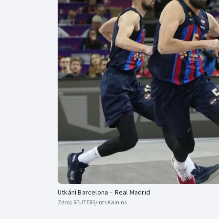
Curling
Dostihy
Florbal
Futsal
Golf
Gymnastika
Utkání Barcelona – Real Madrid
Zdroj:
REUTERS/Ints Kalnins