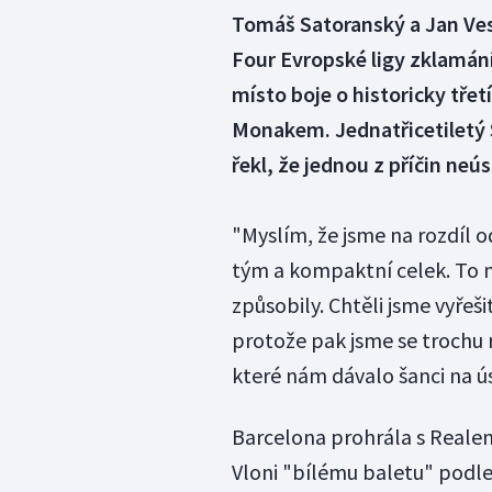
Tomáš Satoranský a Jan Vese
Four Evropské ligy zklamání
místo boje o historicky třetí
Monakem. Jednatřicetiletý 
řekl, že jednou z příčin ne
"Myslím, že jsme na rozdíl 
tým a kompaktní celek. To n
způsobily. Chtěli jsme vyřeš
protože pak jsme se trochu 
které nám dávalo šanci na ú
Barcelona prohrála s Realem
Vloni "bílému baletu" podle