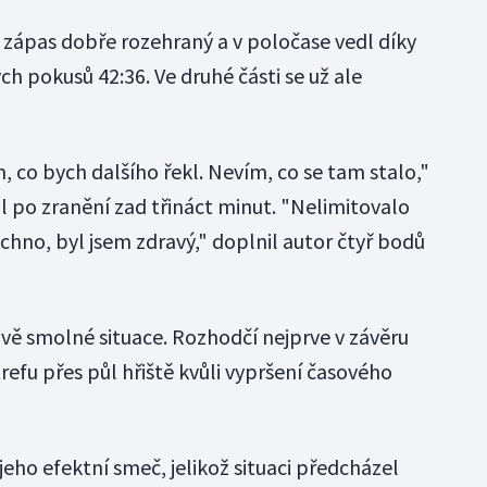
zápas dobře rozehraný a v poločase vedl díky
h pokusů 42:36. Ve druhé části se už ale
, co bych dalšího řekl. Nevím, co se tam stalo,"
ál po zranění zad třináct minut. "Nelimitovalo
chno, byl jsem zdravý," doplnil autor čtyř bodů
dvě smolné situace. Rozhodčí nejprve v závěru
refu přes půl hřiště kvůli vypršení časového
jeho efektní smeč, jelikož situaci předcházel