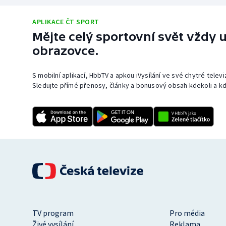
APLIKACE ČT SPORT
Mějte celý sportovní svět vždy u
obrazovce.
S mobilní aplikací, HbbTV a apkou iVysílání ve své chytré telev
Sledujte přímé přenosy, články a bonusový obsah kdekoli a kd
TV program
Pro média
Živé vysílání
Reklama