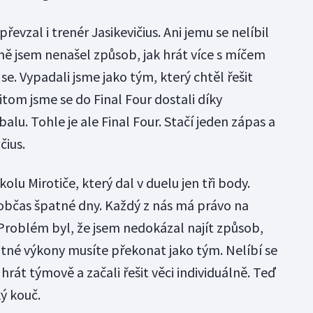
vzal i trenér Jasikevičius. Ani jemu se nelíbil
ě jsem nenašel způsob, jak hrát více s míčem
 se. Vypadali jsme jako tým, který chtěl řešit
itom jsme se do Final Four dostali díky
. Tohle je ale Final Four. Stačí jeden zápas a
čius.
kolu Mirotiče, který dal v duelu jen tři body.
občas špatné dny. Každý z nás má právo na
 Problém byl, že jsem nedokázal najít způsob,
tné výkony musíte překonat jako tým. Nelíbí se
 hrát týmově a začali řešit věci individuálně. Teď
ký kouč.