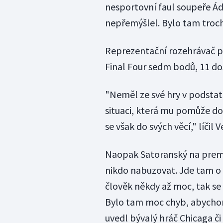
nesportovní faul soupeře Ád
nepřemýšlel. Bylo tam troch
Reprezentační rozehrávač př
Final Four sedm bodů, 11 dos
"Neměl ze své hry v podstatě
situaci, která mu pomůže do
se však do svých věcí," líčil 
Naopak Satoranský na premié
nikdo nabuzovat. Jde tam o 
člověk někdy až moc, tak se 
Bylo tam moc chyb, abychom 
uvedl bývalý hráč Chicaga č