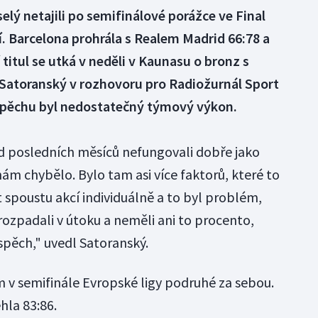
lý netajili po semifinálové porážce ve Final
. Barcelona prohrála s Realem Madrid 66:78 a
 titul se utká v neděli v Kaunasu o bronz s
Satoranský v rozhovoru pro Radiožurnál Sport
úspěchu byl nedostatečný týmový výkon.
od posledních měsíců nefungovali dobře jako
ám chybělo. Bylo tam asi více faktorů, které to
it spoustu akcí individuálně a to byl problém,
rozpadali v útoku a neměli ani to procento,
spěch," uvedl Satoranský.
 v semifinále Evropské ligy podruhé za sebou.
hla 83:86.