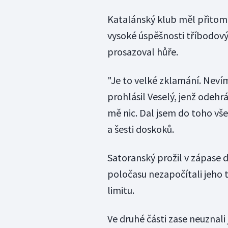
Katalánský klub měl přitom 
vysoké úspěšnosti tříbodovýc
prosazoval hůře.
"Je to velké zklamání. Nevím
prohlásil Veselý, jenž odehr
mě nic. Dal jsem do toho vše
a šesti doskoků.
Satoranský prožil v zápase 
poločasu nezapočítali jeho t
limitu.
Ve druhé části zase neuznali 