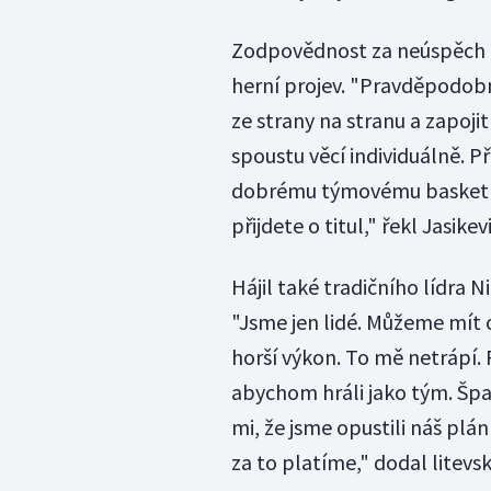
Zodpovědnost za neúspěch pře
herní projev. "Pravděpodobn
ze strany na stranu a zapojit
spoustu věcí individuálně. Př
dobrému týmovému basketbalu
přijdete o titul," řekl Jasikevi
Hájil také tradičního lídra Ni
"Jsme jen lidé. Můžeme mít 
horší výkon. To mě netrápí.
abychom hráli jako tým. Špa
mi, že jsme opustili náš plán
za to platíme," dodal litevs