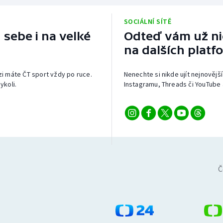
SOCIÁLNÍ SÍTĚ
 sebe i na velké
Odteď vám už nic
na dalších platf
izi máte ČT sport vždy po ruce.
Nenechte si nikde ujít nejnovější
ykoli.
Instagramu, Threads či YouTube 
Č