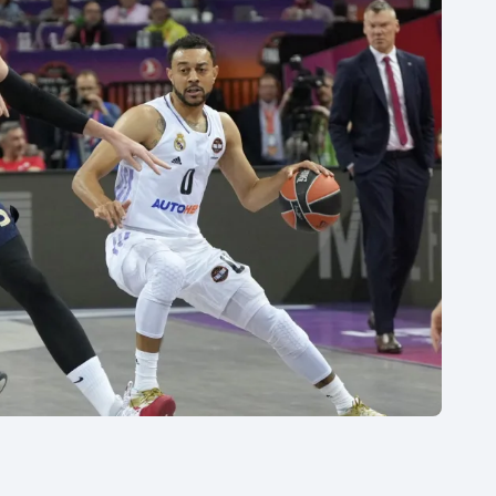
Moderní pětiboj
Triatlon
Motorsport
Veslování
Olympijské hry
Vodní slalom
Parasport
Volejbal
Plavání
Ostatní
Plážový volejbal