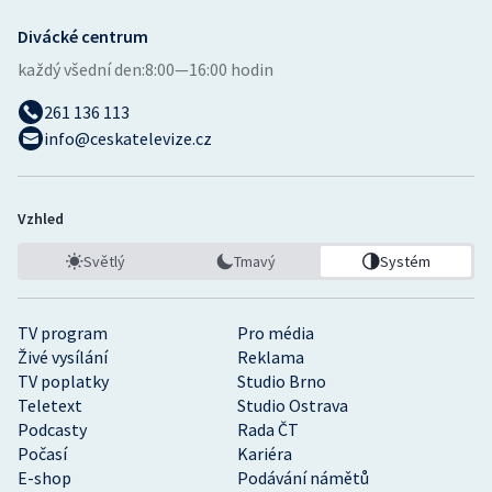
Divácké centrum
každý všední den:
8:00—16:00 hodin
261 136 113
info@ceskatelevize.cz
Vzhled
Světlý
Tmavý
Systém
TV program
Pro média
Živé vysílání
Reklama
TV poplatky
Studio Brno
Teletext
Studio Ostrava
Podcasty
Rada ČT
Počasí
Kariéra
E-shop
Podávání námětů