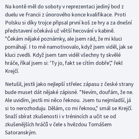
Na kontě měl do soboty v reprezentaci jediný bod z
duelu ve Francii z únorového konce kvalifikace. Proti
Polsku si díky trojce připsal první koš ze hry a za dnešní
představení očekává už větší hecování v kabině.
"Čekám nějaké poznámky, ale jsem rád, že mi kluci
pomáhají. I to mě namotivovalo, když jsem viděl, jak se
kluci zvedli. Když jsem tam viděl všechny ty skvělé
hráče, říkal jsem si: 'Ty jo, fakt se cítím dobře'," řekl
Krejčí.
Netušil, jestli jako nejlepší střelec zápasu z české strany
bude muset dát nějaké zápisné. "Nevím, doufám, že ne.
Ale uvidím, jestli mi něco řeknou. Jsem tu nejmladší, já
si to nerozhoduju. Dělám, co mi řeknou," smál se Krejčí.
Snaží sbírat zkušenosti i v trénincích a učit se od
zkušenějších hráčů v čele s hvězdou Tomášem
Satoranským.