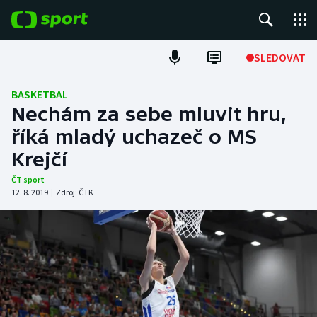
POPULÁRNÍ
SLEDOVAT
Fotbal
BASKETBAL
Nechám za sebe mluvit hru,
Hokej
říká mladý uchazeč o MS
Krejčí
Tenis
ČT sport
Atletika
12. 8. 2019
|
Zdroj:
ČTK
Cyklistika
DALŠÍ SPORTY
Americký fotbal
NEPŘEHLÉDNĚTE