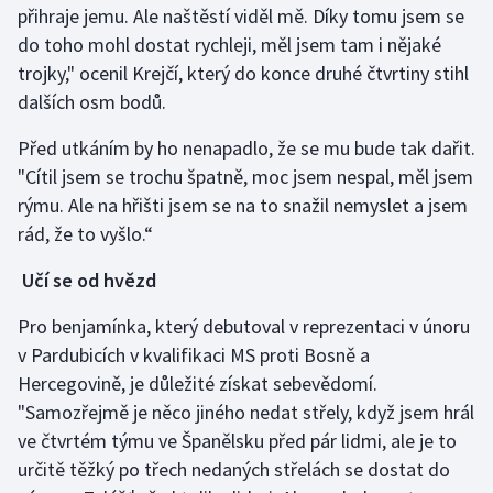
přihraje jemu. Ale naštěstí viděl mě. Díky tomu jsem se
Olympijské hry
do toho mohl dostat rychleji, měl jsem tam i nějaké
trojky," ocenil Krejčí, který do konce druhé čtvrtiny stihl
Parasport
dalších osm bodů.
Plavání
Před utkáním by ho nenapadlo, že se mu bude tak dařit.
"Cítil jsem se trochu špatně, moc jsem nespal, měl jsem
Plážový volejbal
rýmu. Ale na hřišti jsem se na to snažil nemyslet a jsem
rád, že to vyšlo.“
Ragby
Učí se od hvězd
Rychlobruslení
Pro benjamínka, který debutoval v reprezentaci v únoru
Rychlostní kanoistika
v Pardubicích v kvalifikaci MS proti Bosně a
Hercegovině, je důležité získat sebevědomí.
Short track
"Samozřejmě je něco jiného nedat střely, když jsem hrál
ve čtvrtém týmu ve Španělsku před pár lidmi, ale je to
Sportovní střelba
určitě těžký po třech nedaných střelách se dostat do