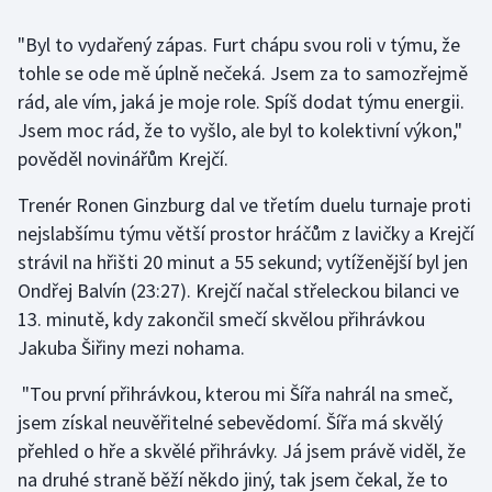
"Byl to vydařený zápas. Furt chápu svou roli v týmu, že
Gymnastika
tohle se ode mě úplně nečeká. Jsem za to samozřejmě
rád, ale vím, jaká je moje role. Spíš dodat týmu energii.
Házená
Jsem moc rád, že to vyšlo, ale byl to kolektivní výkon,"
Jezdectví
pověděl novinářům Krejčí.
Trenér Ronen Ginzburg dal ve třetím duelu turnaje proti
Judo
nejslabšímu týmu větší prostor hráčům z lavičky a Krejčí
strávil na hřišti 20 minut a 55 sekund; vytíženější byl jen
Krasobruslení
Ondřej Balvín (23:27). Krejčí načal střeleckou bilanci ve
Lezení
13. minutě, kdy zakončil smečí skvělou přihrávkou
Jakuba Šiřiny mezi nohama.
Lyže a snowboard
"Tou první přihrávkou, kterou mi Šířa nahrál na smeč,
Moderní pětiboj
jsem získal neuvěřitelné sebevědomí. Šířa má skvělý
přehled o hře a skvělé přihrávky. Já jsem právě viděl, že
Motorsport
na druhé straně běží někdo jiný, tak jsem čekal, že to