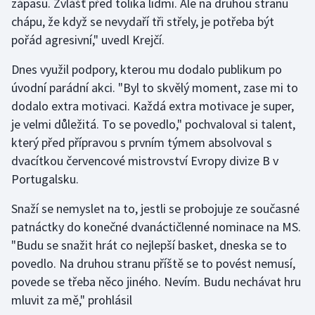
zápasu. Zvlášť před tolika lidmi. Ale na druhou stranu
Stolní tenis
chápu, že když se nevydaří tři střely, je potřeba být
pořád agresivní," uvedl Krejčí.
Triatlon
Dnes využil podpory, kterou mu dodalo publikum po
Veslování
úvodní parádní akci. "Byl to skvělý moment, zase mi to
dodalo extra motivaci. Každá extra motivace je super,
Vodní slalom
je velmi důležitá. To se povedlo," pochvaloval si talent,
který před přípravou s prvním týmem absolvoval s
Volejbal
dvacítkou červencové mistrovství Evropy divize B v
Portugalsku.
Ostatní
Snaží se nemyslet na to, jestli se probojuje ze současné
patnáctky do konečné dvanáctičlenné nominace na MS.
"Budu se snažit hrát co nejlepší basket, dneska se to
povedlo. Na druhou stranu příště se to povést nemusí,
povede se třeba něco jiného. Nevím. Budu nechávat hru
mluvit za mě," prohlásil