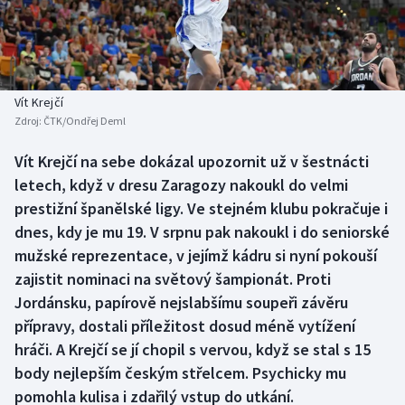
Baseball a softbal
Soutěže
Basketbal
Historické návraty
Biatlon
Aplikace ČT sport
Vít Krejčí
Zdroj:
ČTK/Ondřej Deml
Boby a skeleton
AZ kvíz
Vít Krejčí na sebe dokázal upozornit už v šestnácti
letech, když v dresu Zaragozy nakoukl do velmi
Box
prestižní španělské ligy. Ve stejném klubu pokračuje i
Curling
dnes, kdy je mu 19. V srpnu pak nakoukl i do seniorské
mužské reprezentace, v jejímž kádru si nyní pokouší
Dostihy
zajistit nominaci na světový šampionát. Proti
Jordánsku, papírově nejslabšímu soupeři závěru
Florbal
přípravy, dostali příležitost dosud méně vytížení
hráči. A Krejčí se jí chopil s vervou, když se stal s 15
Futsal
body nejlepším českým střelcem. Psychicky mu
pomohla kulisa i zdařilý vstup do utkání.
Golf