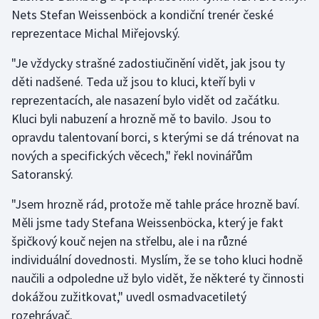
Nets Stefan Weissenböck a kondiční trenér české
reprezentace Michal Miřejovský.
Gymnastika
"Je vždycky strašné zadostiučinění vidět, jak jsou ty
Házená
děti nadšené. Teda už jsou to kluci, kteří byli v
reprezentacích, ale nasazení bylo vidět od začátku.
Jezdectví
Kluci byli nabuzení a hrozně mě to bavilo. Jsou to
Judo
opravdu talentovaní borci, s kterými se dá trénovat na
nových a specifických věcech," řekl novinářům
Krasobruslení
Satoranský.
"Jsem hrozně rád, protože mě tahle práce hrozně baví.
Lezení
Měli jsme tady Stefana Weissenböcka, který je fakt
Lyže a snowboard
špičkový kouč nejen na střelbu, ale i na různé
individuální dovednosti. Myslím, že se toho kluci hodně
Moderní pětiboj
naučili a odpoledne už bylo vidět, že některé ty činnosti
dokážou zužitkovat," uvedl osmadvacetiletý
Motorsport
rozehrávač.