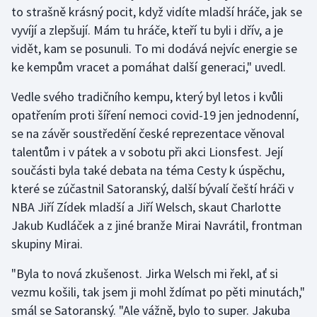
Stolní tenis
to strašně krásný pocit, když vidíte mladší hráče, jak se
vyvíjí a zlepšují. Mám tu hráče, kteří tu byli i dřív, a je
Triatlon
vidět, kam se posunuli. To mi dodává nejvíc energie se
ke kempům vracet a pomáhat další generaci," uvedl.
Veslování
Vedle svého tradičního kempu, který byl letos i kvůli
Vodní slalom
opatřením proti šíření nemoci covid-19 jen jednodenní,
se na závěr soustředění české reprezentace věnoval
Volejbal
talentům i v pátek a v sobotu při akci Lionsfest. Její
součásti byla také debata na téma Cesty k úspěchu,
Ostatní
které se zúčastnil Satoranský, další bývalí čeští hráči v
NBA Jiří Zídek mladší a Jiří Welsch, skaut Charlotte
Jakub Kudláček a z jiné branže Mirai Navrátil, frontman
skupiny Mirai.
"Byla to nová zkušenost. Jirka Welsch mi řekl, ať si
vezmu košili, tak jsem ji mohl ždímat po pěti minutách,"
smál se Satoranský. "Ale vážně, bylo to super. Jakuba