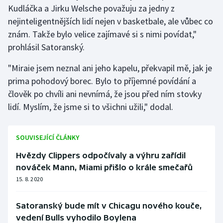
Kudláčka a Jirku Welsche považuju za jedny z
nejinteligentnějších lidí nejen v basketbale, ale vůbec co
znám. Takže bylo velice zajímavé si s nimi povídat,"
prohlásil Satoranský.
"Miraie jsem neznal ani jeho kapelu, překvapil mě, jak je
prima pohodový borec. Bylo to příjemné povídání a
člověk po chvíli ani nevnímá, že jsou před ním stovky
lidí. Myslím, že jsme si to všichni užili," dodal.
SOUVISEJÍCÍ ČLÁNKY
Hvězdy Clippers odpočívaly a výhru zařídil
nováček Mann, Miami přišlo o krále smečařů
15. 8. 2020
Satoranský bude mít v Chicagu nového kouče,
vedení Bulls vyhodilo Boylena