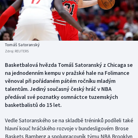
Baseball a softbal
Soutěže
Basketbal
Historické návraty
Biatlon
Aplikace ČT sport
Tomáš Satoranský
Boby a skeleton
AZ kvíz
Zdroj:
REUTERS
Box
Basketbalová hvězda Tomáš Satoranský z Chicaga se
na jednodenním kempu v pražské hale na Folimance
Curling
věnoval při pořádaném pátém ročníku mladým
talentům. Jediný současný český hráč v NBA
Dostihy
předával své poznatky osmnáctce tuzemských
basketbalistů do 15 let.
Florbal
Vedle Satoranského se na skladbě tréninků podíleli také
Futsal
hlavní kouč hráčského rozvoje v bundesligovém Brose
Baskets Bamberg a spolupracovník týmu NBA Brooklyn
Golf