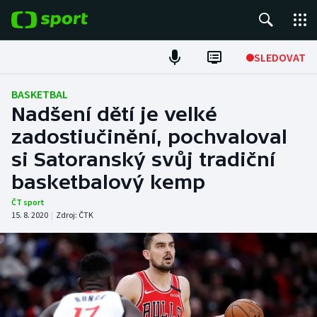
POPULÁRNÍ
SLEDOVAT
Fotbal
BASKETBAL
Nadšení dětí je velké
Hokej
zadostiučinění, pochvaloval
si Satoranský svůj tradiční
Tenis
basketbalový kemp
Atletika
ČT sport
15. 8. 2020
|
Zdroj:
ČTK
Cyklistika
DALŠÍ SPORTY
Americký fotbal
NEPŘEHLÉDNĚTE