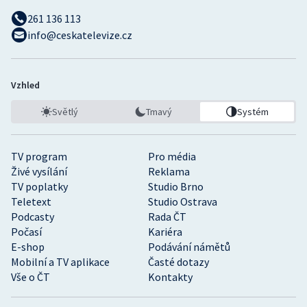
261 136 113
info@ceskatelevize.cz
Vzhled
Světlý
Tmavý
Systém
TV program
Pro média
Živé vysílání
Reklama
TV poplatky
Studio Brno
Teletext
Studio Ostrava
Podcasty
Rada ČT
Počasí
Kariéra
E-shop
Podávání námětů
Mobilní a TV aplikace
Časté dotazy
Vše o ČT
Kontakty