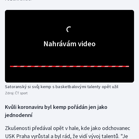
Olympijské hry
Parasport
Plavání
Nahrávám video
Plážový volejbal
Ragby
Rychlobruslení
Satoranský si svůj kemp s basketbalovými talenty opět užil
Zdroj:
ČT sport
Rychlostní kanoistika
Kvůli koronaviru byl kemp pořádán jen jako
Short track
jednodenní
Zkušenosti předával opět v hale, kde jako odchovanec
Sportovní střelba
USK Praha vyrůstal a byl rád, že vidí vývoj talentů. "Je