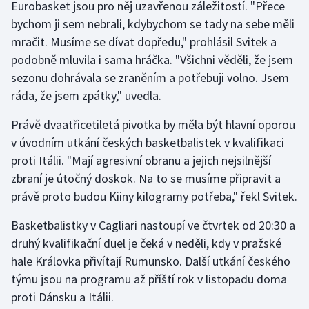
Eurobasket jsou pro něj uzavřenou záležitostí. "Přece
Stolní tenis
bychom ji sem nebrali, kdybychom se tady na sebe měli
mračit. Musíme se dívat dopředu," prohlásil Svitek a
Triatlon
podobně mluvila i sama hráčka. "Všichni věděli, že jsem
Veslování
sezonu dohrávala se zraněním a potřebuji volno. Jsem
ráda, že jsem zpátky," uvedla.
Vodní slalom
Právě dvaatřicetiletá pivotka by měla být hlavní oporou
v úvodním utkání českých basketbalistek v kvalifikaci
Volejbal
proti Itálii. "Mají agresivní obranu a jejich nejsilnější
Ostatní
zbraní je útočný doskok. Na to se musíme připravit a
právě proto budou Kiiny kilogramy potřeba," řekl Svitek.
Basketbalistky v Cagliari nastoupí ve čtvrtek od 20:30 a
druhý kvalifikační duel je čeká v neděli, kdy v pražské
hale Královka přivítají Rumunsko. Další utkání českého
týmu jsou na programu až příští rok v listopadu doma
proti Dánsku a Itálii.