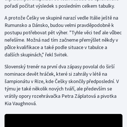
pořadí počítat výsledek s posledním celkem tabulky.
Gymnastika
A protože Češky ve skupině narazí vedle Itálie ještě na
Rumunsko a Dánsko, budou velmi pravděpodobně k
Házená
postupu potřebovat pět výher. "Tyhle věci teď ale vůbec
neřešíme. Možná nad tím začneme přemýšlet někdy v
Jezdectví
půlce kvalifikace a také podle situace v tabulce a
Judo
dalších skupinách," řekl Svitek.
Slovenský trenér na první dva zápasy povolal do širší
Krasobruslení
nominace devět hráček, které si zahrály v létě na
šampionátu v Rize, kde Češky skončily předposlední. V
Lezení
týmu je také několik nových tváří, ale především se
Lyže a snowboard
vrátily opory rozehrávačka Petra Záplatová a pivotka
Kia Vaughnová.
Moderní pětiboj
Motorsport