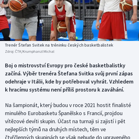
Baseball a softbal
Soutěže
Basketbal
Historické návraty
Biatlon
Aplikace ČT sport
Trenér Štefan Svitek na tréninku českých basketbalistek
Boby a skeleton
AZ kvíz
Zdroj:
ČTK/Krumphanzl Michal
Box
Boj o mistrovství Evropy pro české basketbalistky
začíná. Výběr trenéra Štefana Svitka svůj první zápas
Curling
odehraje v Itálii, kde by potřeboval vyhrát. Vzhledem
k hracímu systému není příliš prostoru k zaváhání.
Dostihy
Na šampionát, který budou v roce 2021 hostit finalisté
Florbal
minulého Eurobasketu Španělsko s Francií, projdou
vítězové devíti skupin. Účast na turnaji si zajistí i pět
Futsal
nejlepších týmů na druhých místech, těm ve
čtyřčlenných skupinách se však nebude do upraveného
Golf