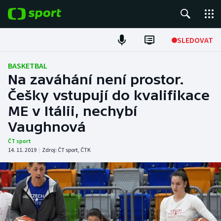
POPULÁRNÍ
SLEDOVAT
Fotbal
BASKETBAL
Na zaváhání není prostor.
Hokej
Češky vstupují do kvalifikace
ME v Itálii, nechybí
Tenis
Vaughnová
Atletika
ČT sport
14. 11. 2019
|
Zdroj:
ČT sport
,
ČTK
Cyklistika
DALŠÍ SPORTY
Americký fotbal
NEPŘEHLÉDNĚTE