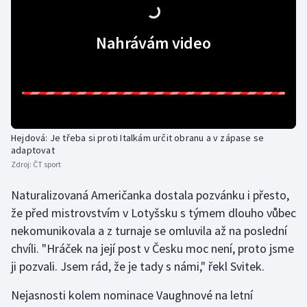
Olympijské hry
Nahrávám video
Parasport
Plavání
Plážový volejbal
Hejdová: Je třeba si proti Italkám určit obranu a v zápase se
adaptovat
Ragby
Zdroj:
ČT sport
Rychlobruslení
Naturalizovaná Američanka dostala pozvánku i přesto,
že před mistrovstvím v Lotyšsku s týmem dlouho vůbec
Rychlostní kanoistika
nekomunikovala a z turnaje se omluvila až na poslední
chvíli. "Hráček na její post v Česku moc není, proto jsme
Short track
ji pozvali. Jsem rád, že je tady s námi," řekl Svitek.
Sportovní střelba
Nejasnosti kolem nominace Vaughnové na letní