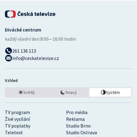
Divácké centrum
každý všední den:
8:00—16:00 hodin
261 136 113
info@ceskatelevize.cz
Vzhled
Světlý
Tmavý
Systém
TV program
Pro média
Živé vysílání
Reklama
TV poplatky
Studio Brno
Teletext
Studio Ostrava