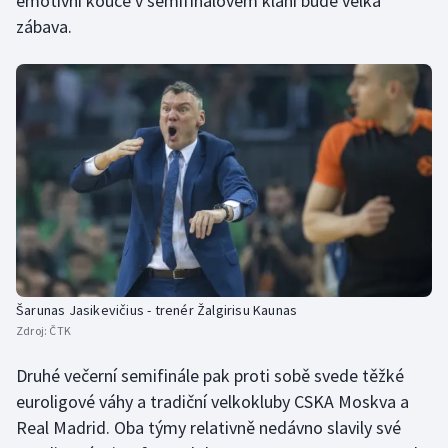
emotivní kouče v semifinálovém klání bude velká
zábava.
Šarunas Jasikevičius - trenér Žalgirisu Kaunas
Zdroj:
ČTK
Druhé večerní semifinále pak proti sobě svede těžké
euroligové váhy a tradiční velkokluby CSKA Moskva a
Real Madrid. Oba týmy relativně nedávno slavily své