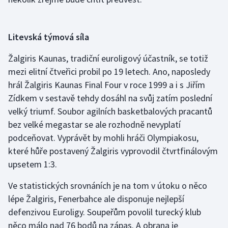
Olympijské hry
Litevská týmová síla
Parasport
Žalgiris Kaunas, tradiční euroligový účastník, se totiž
Plavání
mezi elitní čtveřici probil po 19 letech. Ano, naposledy
hrál Žalgiris Kaunas Final Four v roce 1999 a i s Jiřím
Plážový volejbal
Zídkem v sestavě tehdy dosáhl na svůj zatím poslední
velký triumf. Soubor agilních basketbalových pracantů
Ragby
bez velké megastar se ale rozhodně nevyplatí
podceňovat. Vyprávět by mohli hráči Olympiakosu,
Rychlobruslení
které hůře postavený Žalgiris vyprovodil čtvrtfinálovým
Rychlostní kanoistika
upsetem 1:3.
Ve statistických srovnáních je na tom v útoku o něco
Short track
lépe Žalgiris, Fenerbahce ale disponuje nejlepší
Sportovní střelba
defenzivou Euroligy. Soupeřům povolil turecký klub
něco málo nad 76 bodů na zápas. A obrana je