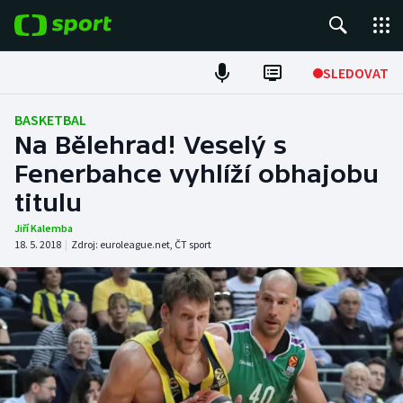
POPULÁRNÍ
SLEDOVAT
Fotbal
BASKETBAL
Na Bělehrad! Veselý s
Hokej
Fenerbahce vyhlíží obhajobu
titulu
Tenis
Jiří Kalemba
Atletika
18. 5. 2018
|
Zdroj:
euroleague.net
,
ČT sport
Cyklistika
DALŠÍ SPORTY
Americký fotbal
NEPŘEHLÉDNĚTE