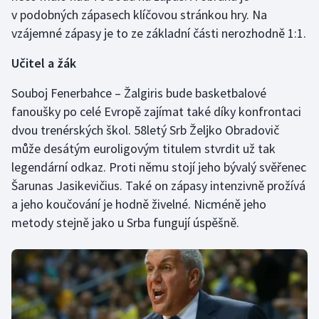
Stolní tenis
v podobných zápasech klíčovou stránkou hry. Na
vzájemné zápasy je to ze základní části nerozhodně 1:1.
Triatlon
Učitel a žák
Veslování
Souboj Fenerbahce – Žalgiris bude basketbalové
fanoušky po celé Evropě zajímat také díky konfrontaci
Vodní slalom
dvou trenérských škol. 58letý Srb Željko Obradovič
Volejbal
může desátým euroligovým titulem stvrdit už tak
legendární odkaz. Proti němu stojí jeho bývalý svěřenec
Ostatní
Šarunas Jasikevičius. Také on zápasy intenzivně prožívá
a jeho koučování je hodně živelné. Nicméně jeho
metody stejně jako u Srba fungují úspěšně.