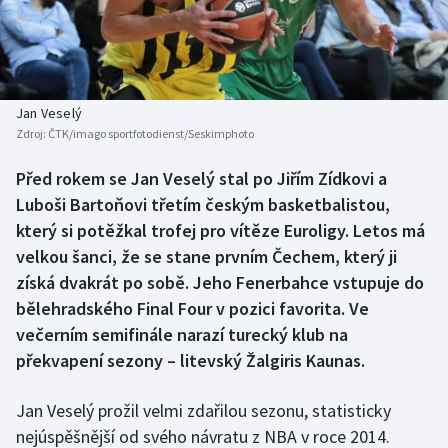
Baseball a softbal
Soutěže
Basketbal
Historické návraty
Biatlon
Aplikace ČT sport
Jan Veselý
Zdroj:
ČTK/imago sportfotodienst/Seskimphoto
Boby a skeleton
AZ kvíz
Před rokem se Jan Veselý stal po Jiřím Zídkovi a
Luboši Bartoňovi třetím českým basketbalistou,
Box
který si potěžkal trofej pro vítěze Euroligy. Letos má
Curling
velkou šanci, že se stane prvním Čechem, který ji
získá dvakrát po sobě. Jeho Fenerbahce vstupuje do
Dostihy
bělehradského Final Four v pozici favorita. Ve
večerním semifinále narazí turecký klub na
Florbal
překvapení sezony – litevský Žalgiris Kaunas.
Futsal
Jan Veselý prožil velmi zdařilou sezonu, statisticky
nejúspěšnější od svého návratu z NBA v roce 2014.
Golf