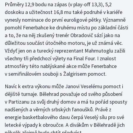
Průměry 12,9 bodu na zápas (v play-off 13,3), 5,2
doskoku a užitečnost 16,8 mu také podruhé v kariéře
Gymnastika
vynesly nominace do první euroligové pětky. Významně
pomohl Fenerbahce ke druhému místu po základní části
Házená
a to, že na něj zkušený trenér Obradovič sází jako na
Jezdectví
důležitou součást útočného motoru, je už známá věc.
Vždyť jen on a turecký reprezentant Mahmutoglu zažili
Judo
všechny tři předchozí výlety na Final Four. I znalost
atmosféry této nablýskané akce může Fenerbahce
Krasobruslení
v semifinálovém souboji s Žalgirisem pomoct.
Lezení
Navíc k extra výkonu může Janovi Veselému pomoct i
dějiště turnaje. Bělehrad považuje od svého působení
Lyže a snowboard
v Partizanu za svůj druhý domov a má tu pořád spousty
nadšených a věrných srbských fanoušků. Právě z
Moderní pětiboj
energie basketbalového davu čerpá Veselý sílu pro své
letecké výpady k obroučce. A divákům v Bělehradě jich
Motorsport
několik zřejmě bude chtít předvést.