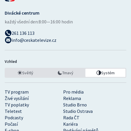
Divácké centrum
každý všední den:
8:00—16:00 hodin
261 136 113
info@ceskatelevize.cz
Vzhled
Světlý
Tmavý
Systém
TV program
Pro média
Živé vysílání
Reklama
TV poplatky
Studio Brno
Teletext
Studio Ostrava
Podcasty
Rada ČT
Počasí
Kariéra
E-shop
Podávání námětů