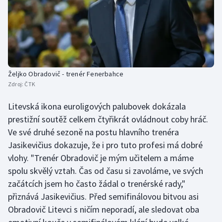
Željko Obradovič - trenér Fenerbahce
Zdroj:
ČTK
Litevská ikona euroligových palubovek dokázala
prestižní soutěž celkem čtyřikrát ovládnout coby hráč.
Ve své druhé sezoně na postu hlavního trenéra
Jasikevičius dokazuje, že i pro tuto profesi má dobré
vlohy. "Trenér Obradovič je mým učitelem a máme
spolu skvělý vztah. Čas od času si zavoláme, ve svých
začátcích jsem ho často žádal o trenérské rady,"
přiznává Jasikevičius. Před semifinálovou bitvou asi
Obradovič Litevci s ničím neporadí, ale sledovat oba