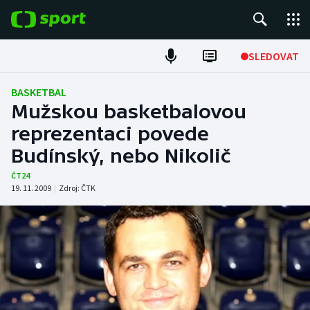
POPULÁRNÍ
SLEDOVAT
Fotbal
BASKETBAL
Mužskou basketbalovou
Hokej
reprezentaci povede
Budínský, nebo Nikolič
Tenis
ČT24
Atletika
19. 11. 2009
|
Zdroj:
ČTK
Cyklistika
DALŠÍ SPORTY
Americký fotbal
NEPŘEHLÉDNĚTE