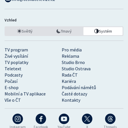
Vzhled
Světlý
Tmavý
Systém
TV program
Pro média
Živé vysílání
Reklama
TV poplatky
Studio Brno
Teletext
Studio Ostrava
Podcasty
Rada ČT
Počasí
Kariéra
E-shop
Podávání námětů
Mobilní a TV aplikace
Časté dotazy
Vše o ČT
Kontakty
Instagram
Facebook
YouTube
X
Threads