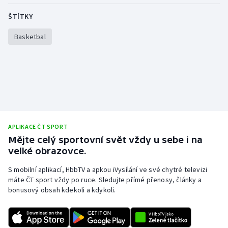
Olympijské hry
ŠTÍTKY
Basketbal
Parasport
Plavání
Plážový volejbal
Ragby
APLIKACE ČT SPORT
Rychlobruslení
Mějte celý sportovní svět vždy u sebe i na
velké obrazovce.
Rychlostní kanoistika
S mobilní aplikací, HbbTV a apkou iVysílání ve své chytré televizi
máte ČT sport vždy po ruce. Sledujte přímé přenosy, články a
Short track
bonusový obsah kdekoli a kdykoli.
Sportovní střelba