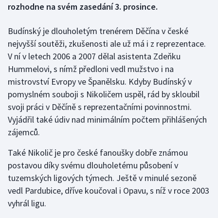
rozhodne na svém zasedání 3. prosince.
Gymnastika
Budínský je dlouholetým trenérem Děčína v české
nejvyšší soutěži, zkušenosti ale už má i z reprezentace.
Házená
V ní v letech 2006 a 2007 dělal asistenta Zdeňku
Hummelovi, s nímž předloni vedl mužstvo i na
Jezdectví
mistrovství Evropy ve Španělsku. Kdyby Budínský v
Judo
pomyslném souboji s Nikoličem uspěl, rád by skloubil
svoji práci v Děčíně s reprezentačními povinnostmi.
Krasobruslení
Vyjádřil také údiv nad minimálním počtem přihlášených
zájemců.
Lezení
Také Nikolič je pro české fanoušky dobře známou
Lyže a snowboard
postavou díky svému dlouholetému působení v
tuzemských ligových týmech. Ještě v minulé sezoně
Moderní pětiboj
vedl Pardubice, dříve koučoval i Opavu, s níž v roce 2003
vyhrál ligu.
Motorsport