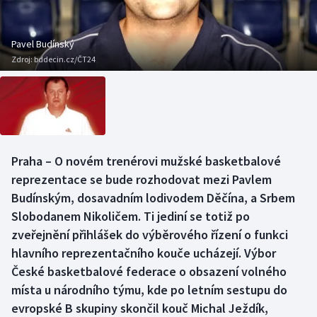
Baseball a softbal
Soutěže
Basketbal
Historické návraty
Pavel Budínský
Zdroj:
bddecin.cz/ČT24
Biatlon
Aplikace ČT sport
Boby a skeleton
AZ kvíz
Box
Praha – O novém trenérovi mužské basketbalové
reprezentace se bude rozhodovat mezi Pavlem
Curling
Budínským, dosavadním lodivodem Děčína, a Srbem
Dostihy
Slobodanem Nikoličem. Ti jediní se totiž po
zveřejnění přihlášek do výběrového řízení o funkci
Florbal
hlavního reprezentačního kouče ucházejí. Výbor
České basketbalové federace o obsazení volného
Futsal
místa u národního týmu, kde po letním sestupu do
evropské B skupiny skončil kouč Michal Ježdík,
Golf