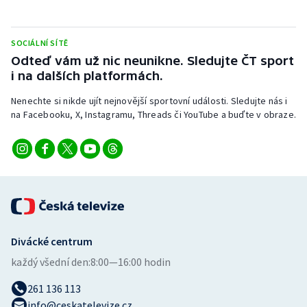
Stolní tenis
Triatlon
SOCIÁLNÍ SÍTĚ
Odteď vám už nic neunikne. Sledujte ČT sport
Veslování
i na dalších platformách.
Nenechte si nikde ujít nejnovější sportovní události. Sledujte nás i
Vodní slalom
na Facebooku, X, Instagramu, Threads či YouTube a buďte v obraze.
Volejbal
Ostatní
Divácké centrum
každý všední den:
8:00—16:00 hodin
261 136 113
info@ceskatelevize.cz