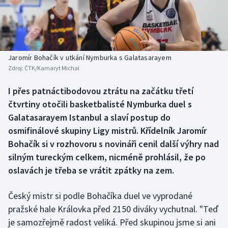
Baseball a softbal
Soutěže
Basketbal
Historické návraty
Biatlon
Aplikace ČT sport
Jaromír Bohačík v utkání Nymburka s Galatasarayem
Zdroj:
ČTK/Kamaryt Michal
Boby a skeleton
AZ kvíz
I přes patnáctibodovou ztrátu na začátku třetí
čtvrtiny otočili basketbalisté Nymburka duel s
Box
Galatasarayem Istanbul a slaví postup do
Curling
osmifinálové skupiny Ligy mistrů. Křídelník Jaromír
Bohačík si v rozhovoru s novináři cenil další výhry nad
Dostihy
silným tureckým celkem, nicméně prohlásil, že po
oslavách je třeba se vrátit zpátky na zem.
Florbal
Český mistr si podle Bohačíka duel ve vyprodané
Futsal
pražské hale Královka před 2150 diváky vychutnal. "Teď
je samozřejmě radost veliká. Před skupinou jsme si ani
Golf