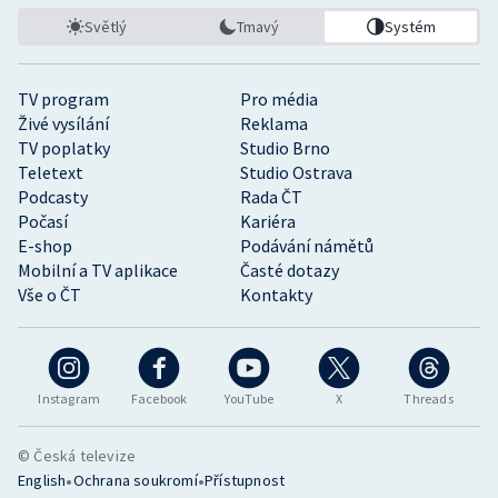
Světlý
Tmavý
Systém
TV program
Pro média
Živé vysílání
Reklama
TV poplatky
Studio Brno
Teletext
Studio Ostrava
Podcasty
Rada ČT
Počasí
Kariéra
E-shop
Podávání námětů
Mobilní a TV aplikace
Časté dotazy
Vše o ČT
Kontakty
Instagram
Facebook
YouTube
X
Threads
© Česká televize
•
•
English
Ochrana soukromí
Přístupnost