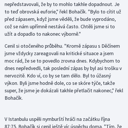
nepředstavovali, že by to mohlo takhle dopadnout. Je
to teď obrovská euforie," řekl Bohačík. "Bylo to cítit už
Gymnastika
před zápasem, když jsme věděli, že bude vyprodáno,
což se nám upřímně nestává často. Chtěli jsme si to
Házená
užít a dopadlo to nakonec výborně."
Jezdectví
Cenil si otočeného průběhu. "Kromě zápasu s Děčínem
jsme vždycky zareagovali na kritické situace a jsem
Judo
moc rád, že se to povedlo zrovna dnes. Kdybychom to
dnes nepředvedli, tak poslední zápas by byl asi trošku v
Krasobruslení
nervozitě. Kdo ví, co by se tam dělo. Byl to úžasný
Lezení
výkon. Byli jsme hodně dole, co se skóre týče, takže
super, že jsme je dokázali takhle přetlačit nakonec," řekl
Lyže a snowboard
Bohačík.
Moderní pětiboj
V Istanbulu uspěli nymburští hráči na začátku října
Motorsport
87:75, Bohačík si cenil ještě víc úspěchu doma. "Tím, že