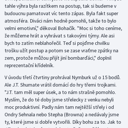
tahle výhra byla razítkem na postup, tak si budeme v
Olympijské hry
budoucnu pamatovat víc tento zápas. Byla fakt super
atmosféra. Diváci nám hodně pomohli, takže to bylo
Parasport
velmi emotivní," děkoval Bohačík. "Moc si toho ceníme,
že můžeme hrát a vyhrávat s takovými týmy. Ale asi
Plavání
bych to zatím neblahořečil. Teď si pojďme chvilku
Plážový volejbal
trošku užít postup a potom se zase vraťme zpátky na
zem, protože můžou přijít jiní bombarďáci," doplnil
Ragby
reprezentační křídelník.
V úvodu třetí čtvrtiny prohrával Nymburk už o 15 bodů.
Rychlobruslení
Ale J.T. Shumate vrátil domácí do hry třemi trojkami.
Rychlostní kanoistika
"J.T. tam měl super úsek, a to nám strašně pomohlo.
Myslím, že do té doby jsme střelecky z venku nebyli
Short track
moc produktivní. Padly nám tam nejtěžší střely i od
Ondry Sehnala nebo Stepha (Browna) a nedávaly jsme
Sportovní střelba
ty, které jsme si dobře vytvořili. Díky bohu za to. Jak to