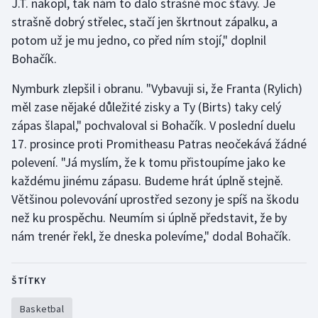
J.T. nakopl, tak nám to dalo strašně moc šťávy. Je
Stolní tenis
strašně dobrý střelec, stačí jen škrtnout zápalku, a
potom už je mu jedno, co před ním stojí," doplnil
Triatlon
Bohačík.
Veslování
Nymburk zlepšil i obranu. "Vybavuji si, že Franta (Rylich)
měl zase nějaké důležité zisky a Ty (Birts) taky celý
Vodní slalom
zápas šlapal," pochvaloval si Bohačík. V poslední duelu
17. prosince proti Promitheasu Patras neočekává žádné
Volejbal
polevení. "Já myslím, že k tomu přistoupíme jako ke
každému jinému zápasu. Budeme hrát úplně stejně.
Ostatní
Většinou polevování uprostřed sezony je spíš na škodu
než ku prospěchu. Neumím si úplně představit, že by
nám trenér řekl, že dneska polevíme," dodal Bohačík.
ŠTÍTKY
Basketbal