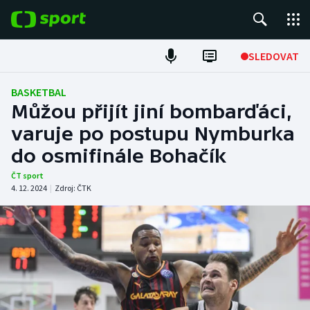
POPULÁRNÍ
SLEDOVAT
Fotbal
BASKETBAL
Můžou přijít jiní bombarďáci,
Hokej
varuje po postupu Nymburka
do osmifinále Bohačík
Tenis
ČT sport
Atletika
4. 12. 2024
|
Zdroj:
ČTK
Cyklistika
DALŠÍ SPORTY
Americký fotbal
NEPŘEHLÉDNĚTE