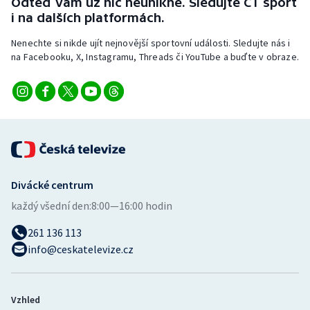
Odteď vám už nic neunikne. Sledujte ČT sport
i na dalších platformách.
Nenechte si nikde ujít nejnovější sportovní události. Sledujte nás i
na Facebooku, X, Instagramu, Threads či YouTube a buďte v obraze.
Divácké centrum
každý všední den:
8:00—16:00 hodin
261 136 113
info@ceskatelevize.cz
Vzhled