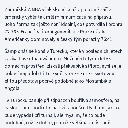
Zámořská WNBA však skončila až v polovině září a
americký výběr tak měl minimum času na přípravu.
Jeho forma tak ještě není ideální, což potvrdila i prohra
72:76 s Francií. V úterní generálce v Praze už ale
Američanky dominovaly a český tým porazily 76:41.
Šampionát se koná v Turecku, které v posledních letech
zažívá basketbalový boom. Muži před čtyřmi lety v
domácím prostředí získali překvapivě stříbro, nyní se je
pokusí napodobit i Turkyně, které se mezi světovou
elitou představí poprvé podobně jako Mosambik a
Angola.
"V Turecku panuje při zápasech bouřlivá atmosféra, na
basket tam chodí i fotbaloví fanoušci. Uvidíme, jak to
bude vypadat při turnaji, ale myslím, že to bude
podobné, což je dobře, protože většina z nás raději