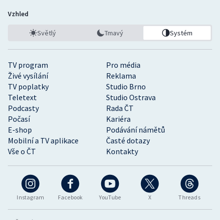
Vzhled
Světlý
Tmavý
Systém
TV program
Pro média
Živé vysílání
Reklama
TV poplatky
Studio Brno
Teletext
Studio Ostrava
Podcasty
Rada ČT
Počasí
Kariéra
E-shop
Podávání námětů
Mobilní a TV aplikace
Časté dotazy
Vše o ČT
Kontakty
Instagram
Facebook
YouTube
X
Threads