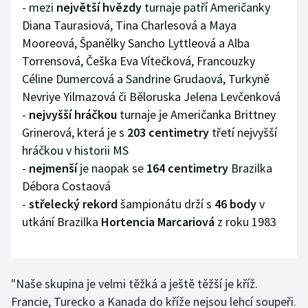
- mezi
největší hvězdy
turnaje patří Američanky
Stolní tenis
Diana Taurasiová, Tina Charlesová a Maya
Mooreová, Španělky Sancho Lyttleová a Alba
Triatlon
Torrensová, Češka Eva Vítečková, Francouzky
Veslování
Céline Dumercová a Sandrine Grudaová, Turkyně
Nevriye Yilmazová či Běloruska Jelena Levčenková
Vodní slalom
-
nejvyšší hráčkou
turnaje je Američanka Brittney
Grinerová, která je s
203 centimetry
třetí nejvyšší
Volejbal
hráčkou v historii MS
-
nejmenší
je naopak se
164 centimetry
Brazilka
Ostatní
Débora Costaová
-
střelecký rekord
šampionátu drží s
46 body
v
utkání Brazilka
Hortencia Marcariová
z roku 1983
"Naše skupina je velmi těžká a ještě těžší je kříž.
Francie, Turecko a Kanada do kříže nejsou lehcí soupeři.