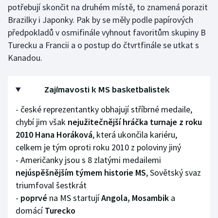
potřebují skončit na druhém místě, to znamená porazit
Olympijské hry
Brazilky i Japonky. Pak by se měly podle papírových
předpokladů v osmifinále vyhnout favoritům skupiny B
Parasport
Turecku a Francii a o postup do čtvrtfinále se utkat s
Kanadou.
Plavání
Plážový volejbal
Zajímavosti k MS basketbalistek
Ragby
- české reprezentantky obhajují stříbrné medaile,
chybí jim však
nejužitečnější hráčka turnaje z roku
Rychlobruslení
2010 Hana Horáková
, která ukončila kariéru,
celkem je tým oproti roku 2010 z poloviny jiný
Rychlostní kanoistika
- Američanky jsou s 8 zlatými medailemi
nejúspěšnějším týmem historie MS
, Sovětský svaz
Short track
triumfoval šestkrát
-
poprvé
na MS startují
Angola, Mosambik
a
Sportovní střelba
domácí
Turecko