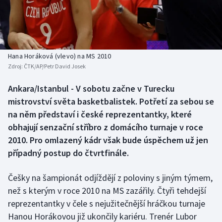
Baseball a softbal
Soutěže
Basketbal
Historické návraty
Biatlon
Aplikace ČT sport
Hana Horáková (vlevo) na MS 2010
Zdroj:
ČTK/AP/Petr David Josek
Boby a skeleton
AZ kvíz
Ankara/Istanbul - V sobotu začne v Turecku
mistrovství světa basketbalistek. Potřetí za sebou se
Box
na něm představí i české reprezentantky, které
Curling
obhajují senzační stříbro z domácího turnaje v roce
2010. Pro omlazený kádr však bude úspěchem už jen
Dostihy
případný postup do čtvrtfinále.
Florbal
Češky na šampionát odjíždějí z poloviny s jiným týmem,
než s kterým v roce 2010 na MS zazářily. Čtyři tehdejší
Futsal
reprezentantky v čele s nejužitečnější hráčkou turnaje
Hanou Horákovou již ukončily kariéru. Trenér Lubor
Golf