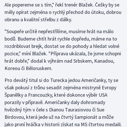
Ale popereme se s tím," řekl trenér Blažek. Češky by se
měly opírat zejména o rychlý přechod do útoku, dobrou
obranu a kvalitní střelbu z dálky.
"Soupeře určitě nepřestřílíme, musíme hrát na málo
bodů. Budeme chtít hrát rychle dopředu, máme na to
rozdriblovat brejk, dostat se do pohody a hledat volné
pozice," míní Blažek. "Příprava ukázala, že jsme schopni
hrát dobře," dodal k výhrám nad Srbskem, Kanadou,
Koreou či Běloruskem.
Pro devátý titul si do Turecka jedou Američanky, ty se
však pokusí z trůnu sesadit zejména mistryně Evropy
Španělky a Francouzky, které dokonce výběr USA
porazily v přípravě. Američanky daly dohromady
hvězdný tým v čele s Dianou Taurasiovou či Sue
Birdovou, která jede už na čtvrtý šampionát a může
jako první hráčka v historii získat na MS čtvrtou medaili.