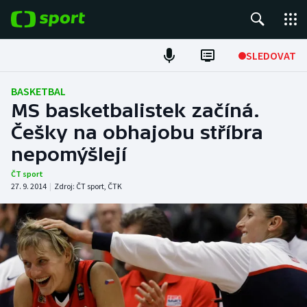
POPULÁRNÍ
SLEDOVAT
Fotbal
BASKETBAL
MS basketbalistek začíná.
Hokej
Češky na obhajobu stříbra
nepomýšlejí
Tenis
ČT sport
Atletika
27. 9. 2014
|
Zdroj:
ČT sport
,
ČTK
Cyklistika
DALŠÍ SPORTY
Americký fotbal
NEPŘEHLÉDNĚTE