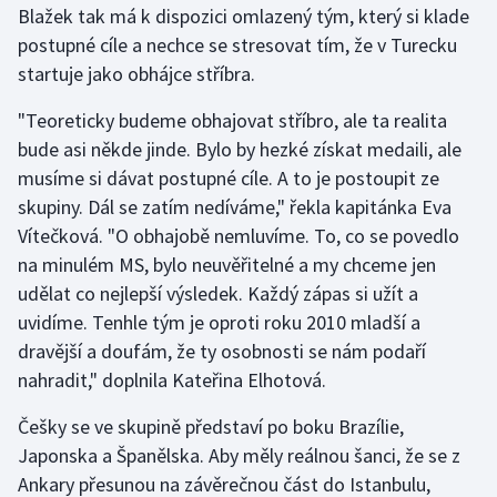
Blažek tak má k dispozici omlazený tým, který si klade
postupné cíle a nechce se stresovat tím, že v Turecku
Gymnastika
startuje jako obhájce stříbra.
Házená
"Teoreticky budeme obhajovat stříbro, ale ta realita
bude asi někde jinde. Bylo by hezké získat medaili, ale
Jezdectví
musíme si dávat postupné cíle. A to je postoupit ze
skupiny. Dál se zatím nedíváme," řekla kapitánka Eva
Judo
Vítečková. "O obhajobě nemluvíme. To, co se povedlo
na minulém MS, bylo neuvěřitelné a my chceme jen
Krasobruslení
udělat co nejlepší výsledek. Každý zápas si užít a
Lezení
uvidíme. Tenhle tým je oproti roku 2010 mladší a
dravější a doufám, že ty osobnosti se nám podaří
Lyže a snowboard
nahradit," doplnila Kateřina Elhotová.
Moderní pětiboj
Češky se ve skupině představí po boku Brazílie,
Japonska a Španělska. Aby měly reálnou šanci, že se z
Motorsport
Ankary přesunou na závěrečnou část do Istanbulu,