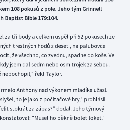
kem 108 pokusů z pole. Jeho tým Grinnell
h Baptist Bible 179:104.
el za tři body a celkem uspěl při 52 pokusech ze
šných trestných hodů z deseti, na palubovce
pocit, že všechno, co zvednu, spadne do koše. Ve
kdy jsem dal sedm nebo osm trojek za sebou.
 nepochopil," řekl Taylor.
armelo Anthony nad výkonem mladíka užasl.
yšel, to je jako z počítačové hry," prohlásil
řelit stokrát za zápas?" dodal. Jeho týmový
konstatoval: "Musel ho pěkně bolet loket."