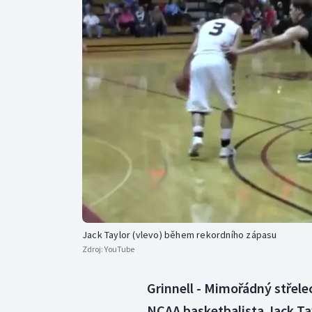
Curling
Dostihy
Florbal
Futsal
Golf
Gymnastika
Jack Taylor (vlevo) během rekordního zápasu
Zdroj:
YouTube
Grinnell - Mimořádný střelec
NCAA basketbalista Jack Tay