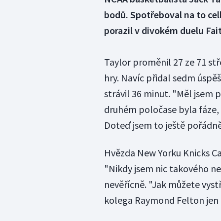
bodů. Spotřeboval na to cel
porazil v divokém duelu Fait
Taylor proměnil 27 ze 71 stř
hry. Navíc přidal sedm úspě
strávil 36 minut. "Měl jsem 
druhém poločase byla fáze, 
Doteď jsem to ještě pořádně
Hvězda New Yorku Knicks C
"Nikdy jsem nic takového nesl
nevěřícně. "Jak můžete vyst
kolega Raymond Felton jen 