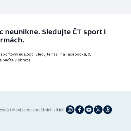
 neunikne. Sledujte ČT sport i
ormách.
 sportovní události. Sledujte nás i na Facebooku, X,
a buďte v obraze.
eská televize na sociálních sítích: