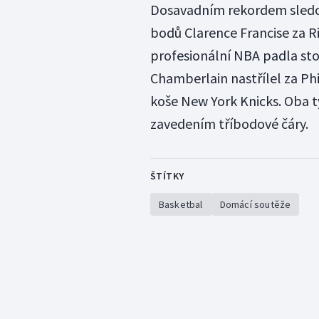
Dosavadním rekordem sledo
bodů Clarence Francise za Ri
profesionální NBA padla st
Chamberlain nastřílel za Ph
koše New York Knicks. Oba t
zavedením tříbodové čáry.
ŠTÍTKY
Basketbal
Domácí soutěže