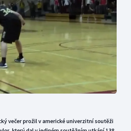
Moderní pětiboj
Triatlon
Motorsport
Veslování
Olympijské hry
Vodní slalom
Parasport
Volejbal
Plavání
Ostatní
Plážový volejbal
ký večer prožil v americké univerzitní soutěži
lor, který dal v jediném soutěžním utkání 138