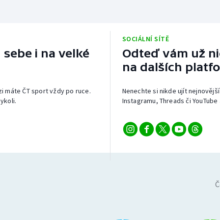
SOCIÁLNÍ SÍTĚ
 sebe i na velké
Odteď vám už nic
na dalších platf
izi máte ČT sport vždy po ruce.
Nenechte si nikde ujít nejnovější
ykoli.
Instagramu, Threads či YouTube 
Č