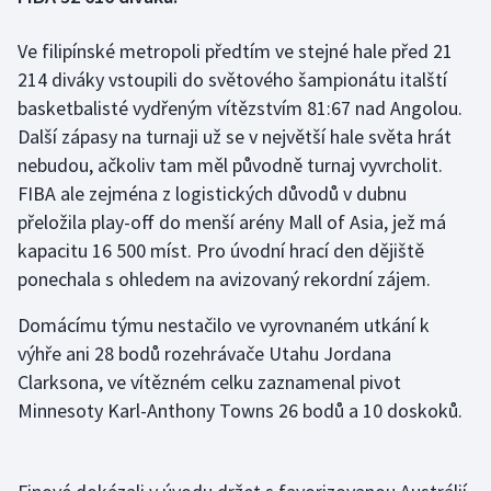
Ve filipínské metropoli předtím ve stejné hale před 21
Gymnastika
214 diváky vstoupili do světového šampionátu italští
Házená
basketbalisté vydřeným vítězstvím 81:67 nad Angolou.
Další zápasy na turnaji už se v největší hale světa hrát
Jezdectví
nebudou, ačkoliv tam měl původně turnaj vyvrcholit.
FIBA ale zejména z logistických důvodů v dubnu
Judo
přeložila play-off do menší arény Mall of Asia, jež má
kapacitu 16 500 míst. Pro úvodní hrací den dějiště
Krasobruslení
ponechala s ohledem na avizovaný rekordní zájem.
Lezení
Domácímu týmu nestačilo ve vyrovnaném utkání k
výhře ani 28 bodů rozehrávače Utahu Jordana
Lyže a snowboard
Clarksona, ve vítězném celku zaznamenal pivot
Minnesoty Karl-Anthony Towns 26 bodů a 10 doskoků.
Moderní pětiboj
Motorsport