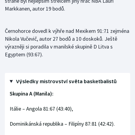
straně byl nejlepším střelcem jiný hráč NBA Lauri
Markkanen, autor 19 bodů.
Černohorce dovedl k výhře nad Mexikem 91:71 zejména
Nikola Vučevič, autor 27 bodů a 10 doskoků. Ještě
výrazněji si poradila v manilské skupině D Litva s
Egyptem (93:67).
Výsledky mistrovství světa basketbalistů
Skupina A (Manila):
Itálie – Angola 81:67 (43:40),
Dominikánská republika – Filipíny 87:81 (42:42).