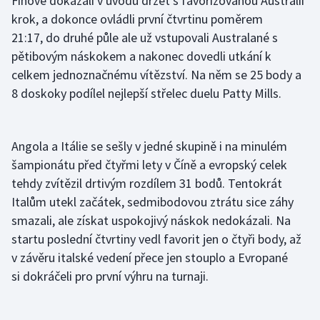
Finové dokázali v úvodu držet s favorizovanou Austrálií
krok, a dokonce ovládli první čtvrtinu poměrem
Olympijské hry
21:17, do druhé půle ale už vstupovali Australané s
pětibovým náskokem a nakonec dovedli utkání k
Parasport
celkem jednoznačnému vítězství. Na něm se 25 body a
Plavání
8 doskoky podílel nejlepší střelec duelu Patty Mills.
Plážový volejbal
Angola a Itálie se sešly v jedné skupině i na minulém
Ragby
šampionátu před čtyřmi lety v Číně a evropský celek
tehdy zvítězil drtivým rozdílem 31 bodů. Tentokrát
Rychlobruslení
Italům utekl začátek, sedmibodovou ztrátu sice záhy
smazali, ale získat uspokojivý náskok nedokázali. Na
Rychlostní kanoistika
startu poslední čtvrtiny vedl favorit jen o čtyři body, až
v závěru italské vedení přece jen stouplo a Evropané
Short track
si dokráčeli pro první výhru na turnaji.
Sportovní střelba