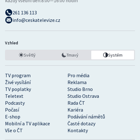
každý všední den:
8:00—16:00 hodin
261 136 113
info@ceskatelevize.cz
Vzhled
Světlý
Tmavý
Systém
TV program
Pro média
Živé vysílání
Reklama
TV poplatky
Studio Brno
Teletext
Studio Ostrava
Podcasty
Rada ČT
Počasí
Kariéra
E-shop
Podávání námětů
Mobilní a TV aplikace
Časté dotazy
Vše o ČT
Kontakty