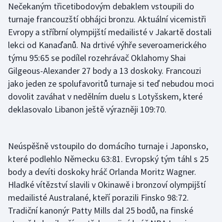
Nečekaným třicetibodovým debaklem vstoupili do
Stolní tenis
turnaje francouzští obhájci bronzu. Aktuální vicemistři
Triatlon
Evropy a stříbrní olympijští medailisté v Jakartě dostali
lekci od Kanaďanů. Na drtivé výhře severoamerického
Veslování
týmu 95:65 se podílel rozehrávač Oklahomy Shai
Gilgeous-Alexander 27 body a 13 doskoky. Francouzi
Vodní slalom
jako jeden ze spolufavoritů turnaje si teď nebudou moci
dovolit zaváhat v nedělním duelu s Lotyšskem, které
Volejbal
deklasovalo Libanon ještě výrazněji 109:70.
Ostatní
Neúspěšně vstoupilo do domácího turnaje i Japonsko,
které podlehlo Německu 63:81. Evropský tým táhl s 25
body a devíti doskoky hráč Orlanda Moritz Wagner.
Hladké vítězství slavili v Okinawě i bronzoví olympijští
medailisté Australané, kteří porazili Finsko 98:72.
Tradiční kanonýr Patty Mills dal 25 bodů, na finské