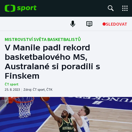
POPULÁRNÍ
SLEDOVAT
Fotbal
MISTROVSTVÍ SVĚTA BASKETBALISTŮ
V Manile padl rekord
Hokej
basketbalového MS,
Australané si poradili s
Tenis
Finskem
Atletika
ČT sport
25. 8. 2023
|
Zdroj:
ČT sport
,
ČTK
Cyklistika
DALŠÍ SPORTY
Americký fotbal
NEPŘEHLÉDNĚTE