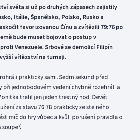
í světa si už po druhých zápasech zajistily
rbsko, Itálie, Španělsko, Polsko, Rusko a
askočit favorizovanou Čínu a zvítězili 79:76 po
země bude muset bojovat o postup v
roti Venezuele. Srbové se demolicí Filipín
yšší vítězství na turnaji.
rohráli prakticky sami. Sedm sekund před
 při jednobodovém vedení chybně rozehráli a
Ponitka trefil jen jeden trestný hod. Devět
ení za stavu 76:78 prakticky ze stejného
st míč do hry vůbec a kvůli porušení pravidla o
 soupeř.