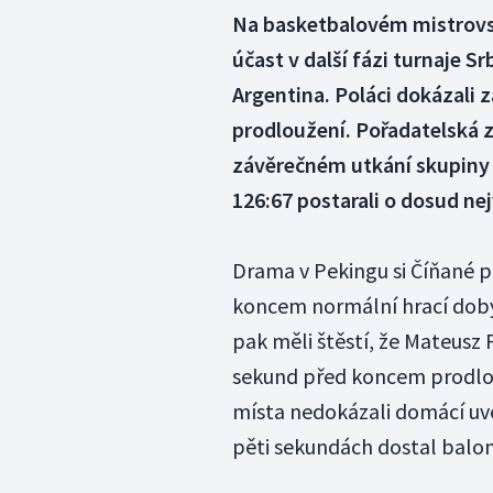
Na basketbalovém mistrovstv
účast v další fázi turnaje S
Argentina. Poláci dokázali z
prodloužení. Pořadatelská 
závěrečném utkání skupiny p
126:67 postarali o dosud nejv
Drama v Pekingu si Číňané p
koncem normální hrací doby
pak měli štěstí, že Mateusz 
sekund před koncem prodlouž
místa nedokázali domácí uvé
pěti sekundách dostal balon