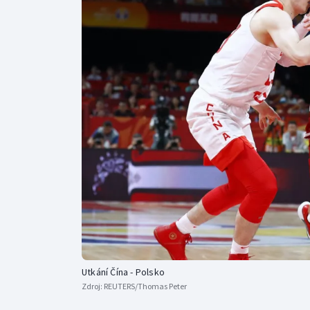
Curling
Dostihy
Florbal
Futsal
Golf
Gymnastika
Utkání Čína - Polsko
Zdroj:
REUTERS/Thomas Peter