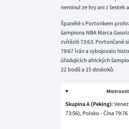
neminul ze hry ani z šestek 
Španělé s Portorikem prohrál
šampiona NBA Marca Gasola 
zvítězili 73:63. Portoričané 
79:67 Írán a vybojovalo hist
úřadujících afrických šampio
22 bodů a 15 doskoků.
Mistrovst
Skupina A (Peking):
Venezu
73:56), Polsko - Čína 79:76 