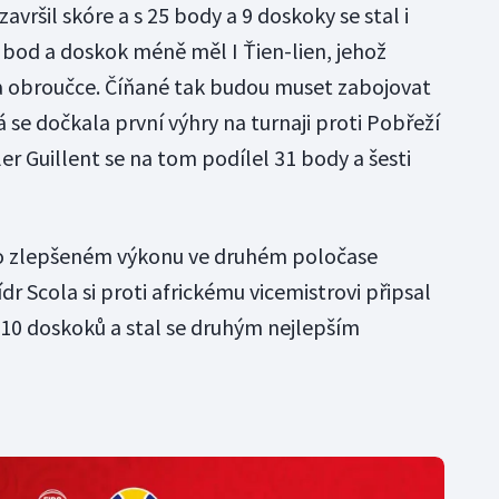
vršil skóre a s 25 body a 9 doskoky se stal i
bod a doskok méně měl I Ťien-lien, jehož
na obroučce. Číňané tak budou muset zabojovat
 se dočkala první výhry na turnaji proti Pobřeží
er Guillent se na tom podílel 31 body a šesti
po zlepšeném výkonu ve druhém poločase
 lídr Scola si proti africkému vicemistrovi připsal
10 doskoků a stal se druhým nejlepším