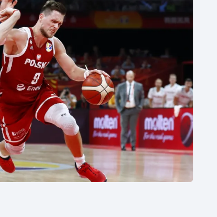
Moderní pětiboj
Triatlon
Motorsport
Veslování
Olympijské hry
Vodní slalom
Parasport
Volejbal
Plavání
Ostatní
Plážový volejbal