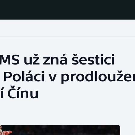
Házená
Ragby
MS už zná šestici
Jezdectví
Rychlobruslení
 Poláci v prodlouže
Rychlostní
Judo
kanoistika
í Čínu
Krasobruslení
Short track
Lezení
Sportovní střelba
Lyže a snowboard
Stolní tenis