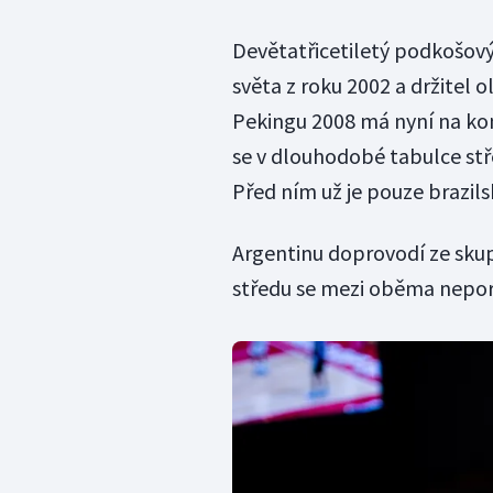
Devětatřicetiletý podkošový 
světa z roku 2002 a držitel 
Pekingu 2008 má nyní na ko
se v dlouhodobé tabulce stř
Před ním už je pouze brazil
Argentinu doprovodí ze skupi
středu se mezi oběma nepor