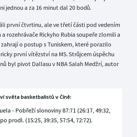
ani jednou a za 16 minut dal 20 bodů.
i první čtvrtinu, ale ve třetí části pod vedením
a rozehrávače Rickyho Rubia soupeře zlomili a
si zahrají o postup s Tuniskem, které porazilo
oricky první vítězství na MS. Strůjcem úspěchu
nů byl pivot Dallasu v NBA Salah Medžrí, autor
ví světa basketbalistů v Číně:
ela - Pobřeží slonoviny 87:71 (26:17, 49:32,
po prodl. (15:25, 39:35, 57:54, 72:72).