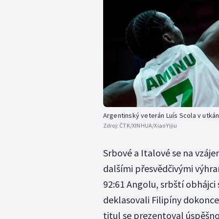
Argentinský veterán Luís Scola v utkání
Zdroj:
ČTK/XINHUA/Xiao Yijiu
Srbové a Italové se na vzáje
dalšími přesvědčivými výhra
92:61 Angolu, srbští obhájci
deklasovali Filipíny dokonc
titul se prezentoval úspěšno