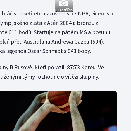
+ 13 dalších
hráč s desetiletou zkušeností z NBA, vicemistr
olympijského zlata z Atén 2004 a bronzu z
ntě 611 bodů. Startuje na pátém MS a posunul
elců před Australana Andrewa Gazea (594).
ská legenda Oscar Schmidt s 843 body.
ny B Rusové, kteří porazili 87:73 Koreu. Ve
aženými týmy rozhodne o vítězi skupiny.