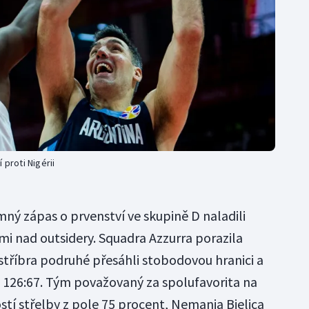
 proti Nigérii
mný zápas o prvenství ve skupině D naladili
mi nad outsidery. Squadra Azzurra porazila
 stříbra podruhé přesáhli stobodovou hranici a
e 126:67. Tým považovaný za spolufavorita na
stí střelby z pole 75 procent, Nemanja Bjelica