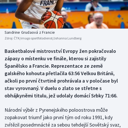
Baseball a softbal
Soutěže
Basketbal
Historické návraty
Biatlon
Aplikace ČT sport
Sandrine Grudaová z Francie
Zdroj:
ČTK/imago sportfotodienst/Johanna Lundberg
Boby a skeleton
AZ kvíz
Basketbalové mistrovství Evropy žen pokračovalo
zápasy o místenku ve finále, kterou si zajistily
Box
Španělsko a Francie. Reprezentace ze země
Curling
galského kohouta přetlačila 63:56 Velkou Británii,
ačkoli po první čtvrtině prohrávala a v poločase byl
Dostihy
stav vyrovnaný. V duelu o zlato se střetne s
obhájkyněmi titulu, jež udolaly domácí Srbky 71:66.
Florbal
Národní výběr z Pyrenejského poloostrova může
Futsal
zopakovat triumf jako první tým od roku 1991, kdy
zvítězil posedmnácté za sebou tehdejší Sovětský svaz,
Golf