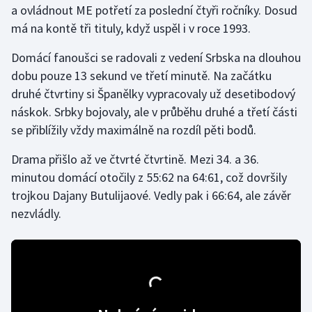
a ovládnout ME potřetí za poslední čtyři ročníky. Dosud
má na kontě tři tituly, když uspěl i v roce 1993.
Gymnastika
Domácí fanoušci se radovali z vedení Srbska na dlouhou
Házená
dobu pouze 13 sekund ve třetí minutě. Na začátku
druhé čtvrtiny si Španělky vypracovaly už desetibodový
Jezdectví
náskok. Srbky bojovaly, ale v průběhu druhé a třetí části
se přiblížily vždy maximálně na rozdíl pěti bodů.
Judo
Drama přišlo až ve čtvrté čtvrtině. Mezi 34. a 36.
Krasobruslení
minutou domácí otočily z 55:62 na 64:61, což dovršily
trojkou Dajany Butulijaové. Vedly pak i 66:64, ale závěr
Lezení
nezvládly.
Lyže a snowboard
Moderní pětiboj
Motorsport