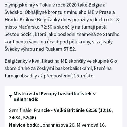
olympijské hry v Tokiu v roce 2020 také Belgie a
Švédsko. Obhájkyně bronzu z minulého ME v Praze a
Hradci Králové Belgičanky dnes porazily v duelu o 5.–8.
místo Maďarsko 72:56 a skončily na turnaji páté.
Šestou pozici, která jako poslední znamená ze Starého
kontinentu šanci na účast pod pěti kruhy, si zajistily
Švédky výhrou nad Ruskem 57:52.
Belgičanky v kvalifikaci na ME skončily ve skupině G o
skóre druhé za českými basketbalistkami, které na
turnaji obsadily až předposlední, 15. místo.
Mistrovství Evropy basketbalistek v
Bělehradě:
Semifinále:
Francie - Velká Británie 63:56 (12:16,
34:34, 52:46)
Nejvíce bodů:
Johannesová 20, Miyemová 16,