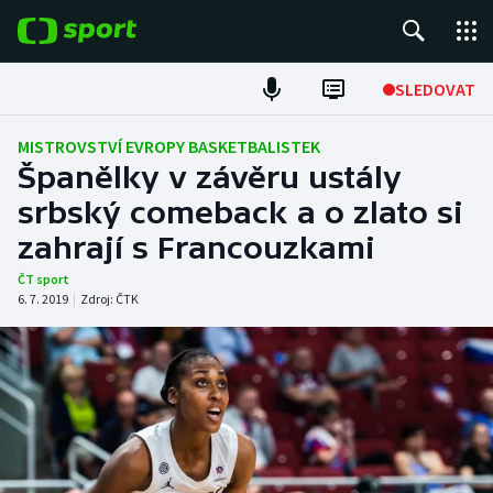
POPULÁRNÍ
SLEDOVAT
Fotbal
MISTROVSTVÍ EVROPY BASKETBALISTEK
Španělky v závěru ustály
Hokej
srbský comeback a o zlato si
zahrají s Francouzkami
Tenis
ČT sport
Atletika
6. 7. 2019
|
Zdroj:
ČTK
Cyklistika
DALŠÍ SPORTY
Americký fotbal
NEPŘEHLÉDNĚTE