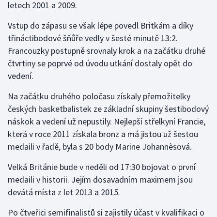
letech 2001 a 2009.
Stolní tenis
Vstup do zápasu se však lépe povedl Britkám a díky
Triatlon
třináctibodové šňůře vedly v šesté minutě 13:2.
Francouzky postupně srovnaly krok a na začátku druhé
Veslování
čtvrtiny se poprvé od úvodu utkání dostaly opět do
vedení.
Vodní slalom
Na začátku druhého poločasu získaly přemožitelky
Volejbal
českých basketbalistek ze základní skupiny šestibodový
náskok a vedení už nepustily. Nejlepší střelkyní Francie,
Ostatní
která v roce 2011 získala bronz a má jistou už šestou
medaili v řadě, byla s 20 body Marine Johannèsová.
Velká Británie bude v neděli od 17:30 bojovat o první
medaili v historii. Jejím dosavadním maximem jsou
devátá místa z let 2013 a 2015.
Po čtveřici semifinalistů si zajistily účast v kvalifikaci o