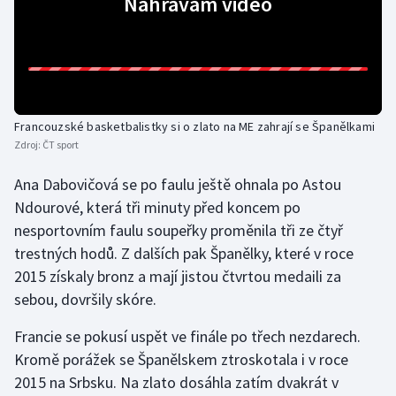
Nahrávám video
Olympijské hry
Parasport
Plavání
Francouzské basketbalistky si o zlato na ME zahrají se Španělkami
Zdroj:
ČT sport
Plážový volejbal
Ana Dabovičová se po faulu ještě ohnala po Astou
Ragby
Ndourové, která tři minuty před koncem po
nesportovním faulu soupeřky proměnila tři ze čtyř
Rychlobruslení
trestných hodů. Z dalších pak Španělky, které v roce
2015 získaly bronz a mají jistou čtvrtou medaili za
Rychlostní kanoistika
sebou, dovršily skóre.
Short track
Francie se pokusí uspět ve finále po třech nezdarech.
Kromě porážek se Španělskem ztroskotala i v roce
Sportovní střelba
2015 na Srbsku. Na zlato dosáhla zatím dvakrát v