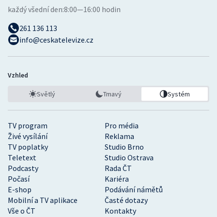
každý všední den:
8:00—16:00 hodin
261 136 113
info@ceskatelevize.cz
Vzhled
Světlý
Tmavý
Systém
TV program
Pro média
Živé vysílání
Reklama
TV poplatky
Studio Brno
Teletext
Studio Ostrava
Podcasty
Rada ČT
Počasí
Kariéra
E-shop
Podávání námětů
Mobilní a TV aplikace
Časté dotazy
Vše o ČT
Kontakty