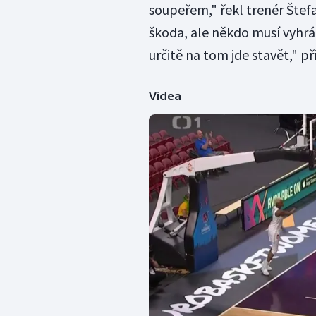
soupeřem," řekl trenér Štefan
škoda, ale někdo musí vyhrá
určitě na tom jde stavět," 
Videa