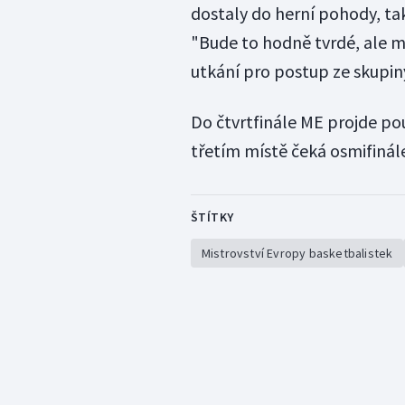
dostaly do herní pohody, tak
"Bude to hodně tvrdé, ale m
utkání pro postup ze skupiny
Do čtvrtfinále ME projde po
třetím místě čeká osmifinál
ŠTÍTKY
Mistrovství Evropy basketbalistek