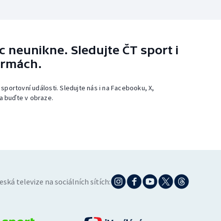
 neunikne. Sledujte ČT sport i
ormách.
 sportovní události. Sledujte nás i na Facebooku, X,
a buďte v obraze.
eská televize na sociálních sítích: