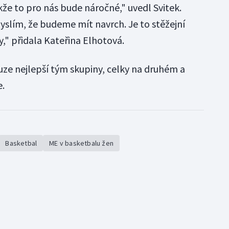
že to pro nás bude náročné," uvedl Svitek.
yslím, že budeme mít navrch. Je to stěžejní
," přidala Kateřina Elhotová.
uze nejlepší tým skupiny, celky na druhém a
e.
Basketbal
ME v basketbalu žen