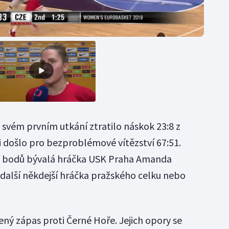
 svém prvním utkání ztratilo náskok 23:8 z
si došlo pro bezproblémové vítězství 67:51.
1 bodů bývalá hráčka USK Praha Amanda
 další někdejší hráčka pražského celku nebo
ný zápas proti Černé Hoře. Jejich opory se