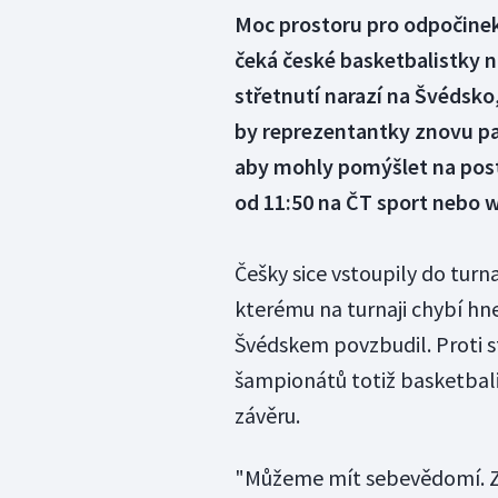
Moc prostoru pro odpočinek 
čeká české basketbalistky n
střetnutí narazí na Švédsko
by reprezentantky znovu pa
aby mohly pomýšlet na post
od 11:50 na ČT sport nebo w
Češky sice vstoupily do turn
kterému na turnaji chybí hn
Švédskem povzbudil. Proti s
šampionátů totiž basketbalis
závěru.
"Můžeme mít sebevědomí. Za