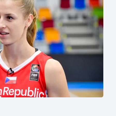
Moderní pětiboj
Triatlon
Motorsport
Veslování
Olympijské hry
Vodní slalom
Parasport
Volejbal
Plavání
Ostatní
Plážový volejbal