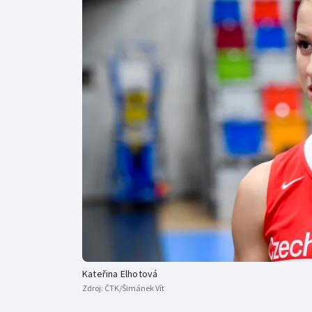
Curling
Dostihy
Florbal
Futsal
Golf
Gymnastika
Kateřina Elhotová
Zdroj:
ČTK/Šimánek Vít