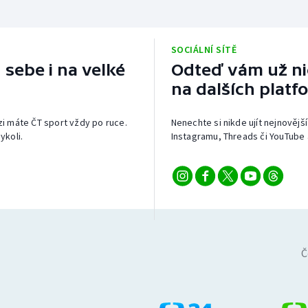
SOCIÁLNÍ SÍTĚ
 sebe i na velké
Odteď vám už nic
na dalších platf
izi máte ČT sport vždy po ruce.
Nenechte si nikde ujít nejnovější
ykoli.
Instagramu, Threads či YouTube 
Č