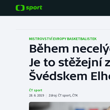
POPULÁRNÍ
DALŠÍ SPORTY
Fotbal
Americký fotbal
MISTROVSTVÍ EVROPY BASKETBALISTEK
Během necelýc
Hokej
Baseball a softbal
Je to stěžejní
Tenis
Basketbal
Atletika
Švédskem Elh
Biatlon
Cyklistika
Boby a skeleton
ČT sport
28. 6. 2019
|
Zdroj:
ČT sport
,
ČTK
Box