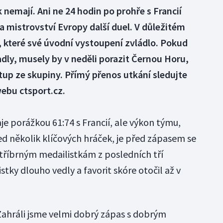
nemají. Ani ne 24 hodin po prohře s Francií
a mistrovství Evropy další duel. V důležitém
, které své úvodní vystoupení zvládlo. Pokud
dly, musely by v neděli porazit Černou Horu,
up ze skupiny. Přímý přenos utkání sledujte
ebu ctsport.cz.
aje porážkou 61:74 s Francií, ale výkon týmu,
ed několik klíčových hráček, je před zápasem se
tříbrným medailistkám z posledních tří
tky dlouho vedly a favorit skóre otočil až v
hráli jsme velmi dobrý zápas s dobrým