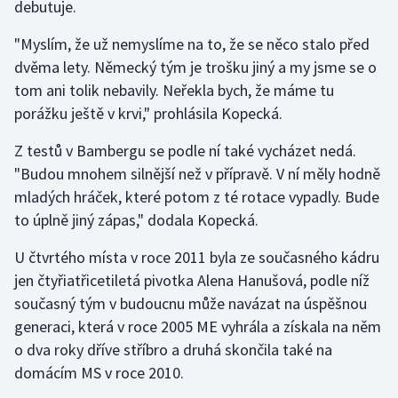
debutuje.
"Myslím, že už nemyslíme na to, že se něco stalo před
dvěma lety. Německý tým je trošku jiný a my jsme se o
tom ani tolik nebavily. Neřekla bych, že máme tu
porážku ještě v krvi," prohlásila Kopecká.
Z testů v Bambergu se podle ní také vycházet nedá.
"Budou mnohem silnější než v přípravě. V ní měly hodně
mladých hráček, které potom z té rotace vypadly. Bude
to úplně jiný zápas," dodala Kopecká.
U čtvrtého místa v roce 2011 byla ze současného kádru
jen čtyřiatřicetiletá pivotka Alena Hanušová, podle níž
současný tým v budoucnu může navázat na úspěšnou
generaci, která v roce 2005 ME vyhrála a získala na něm
o dva roky dříve stříbro a druhá skončila také na
domácím MS v roce 2010.