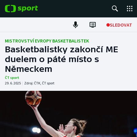
POPULÁRNÍ
SLEDOVAT
Fotbal
MISTROVSTVÍ EVROPY BASKETBALISTEK
Basketbalistky zakončí ME
Hokej
duelem o páté místo s
Německem
Tenis
ČT sport
Atletika
29. 6. 2025
|
Zdroj:
ČTK
,
ČT sport
Cyklistika
DALŠÍ SPORTY
Americký fotbal
NEPŘEHLÉDNĚTE