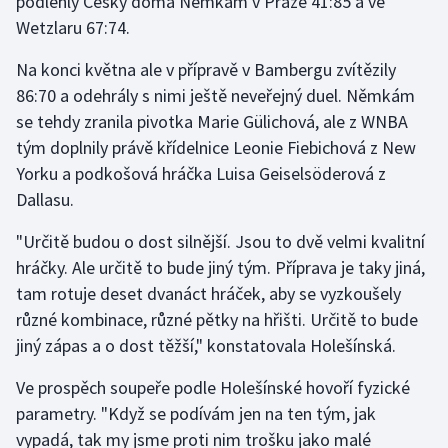
podlehly Češky doma Němkám v Praze 41:85 a ve
Stolní tenis
Wetzlaru 67:74.
Triatlon
Na konci května ale v přípravě v Bambergu zvítězily
86:70 a odehrály s nimi ještě neveřejný duel. Němkám
Veslování
se tehdy zranila pivotka Marie Gülichová, ale z WNBA
tým doplnily právě křídelnice Leonie Fiebichová z New
Vodní slalom
Yorku a podkošová hráčka Luisa Geiselsöderová z
Dallasu.
Volejbal
"Určitě budou o dost silnější. Jsou to dvě velmi kvalitní
Ostatní
hráčky. Ale určitě to bude jiný tým. Příprava je taky jiná,
tam rotuje deset dvanáct hráček, aby se vyzkoušely
různé kombinace, různé pětky na hřišti. Určitě to bude
jiný zápas a o dost těžší," konstatovala Holešínská.
Ve prospěch soupeře podle Holešínské hovoří fyzické
parametry. "Když se podívám jen na ten tým, jak
vypadá, tak my jsme proti nim trošku jako malé