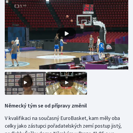
Olympijské hry
Parasport
Plavání
Plážový volejbal
Ragby
Rychlobruslení
Rychlostní kanoistika
Německý tým se od přípravy změnil
Short track
V kvalifikaci na současný EuroBasket, kam měly oba
Sportovní střelba
celky jako zástupci pořadatelských zemí postup jistý,