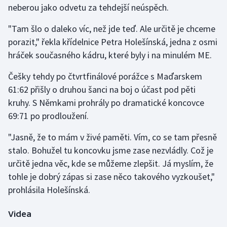
neberou jako odvetu za tehdejší neúspěch.
Gymnastika
"Tam šlo o daleko víc, než jde teď. Ale určitě je chceme
porazit," řekla křídelnice Petra Holešínská, jedna z osmi
Házená
hráček současného kádru, které byly i na minulém ME.
Jezdectví
Češky tehdy po čtvrtfinálové porážce s Maďarskem
61:62 přišly o druhou šanci na boj o účast pod pěti
Judo
kruhy. S Němkami prohrály po dramatické koncovce
69:71 po prodloužení.
Krasobruslení
"Jasně, že to mám v živé paměti. Vím, co se tam přesně
Lezení
stalo. Bohužel tu koncovku jsme zase nezvládly. Což je
určitě jedna věc, kde se můžeme zlepšit. Já myslím, že
Lyže a snowboard
tohle je dobrý zápas si zase něco takového vyzkoušet,"
prohlásila Holešínská.
Moderní pětiboj
Videa
Motorsport