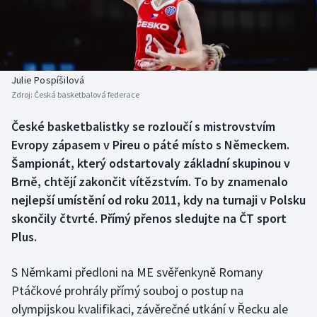
Baseball a softbal
Soutěže
Basketbal
Historické návraty
Biatlon
Aplikace ČT sport
Julie Pospíšilová
Zdroj:
Česká basketbalová federace
Boby a skeleton
AZ kvíz
České basketbalistky se rozloučí s mistrovstvím
Evropy zápasem v Pireu o páté místo s Německem.
Box
Šampionát, který odstartovaly základní skupinou v
Curling
Brně, chtějí zakončit vítězstvím. To by znamenalo
nejlepší umístění od roku 2011, kdy na turnaji v Polsku
Dostihy
skončily čtvrté. Přímý přenos sledujte na ČT sport
Plus.
Florbal
S Němkami předloni na ME svěřenkyně Romany
Futsal
Ptáčkové prohrály přímý souboj o postup na
olympijskou kvalifikaci, závěrečné utkání v Řecku ale
Golf