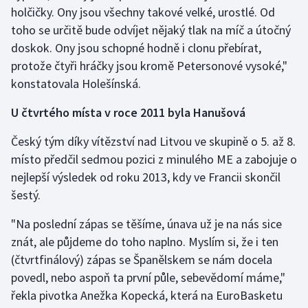
holčičky. Ony jsou všechny takové velké, urostlé. Od
toho se určitě bude odvíjet nějaký tlak na míč a útočný
doskok. Ony jsou schopné hodně i clonu přebírat,
protože čtyři hráčky jsou kromě Petersonové vysoké,"
konstatovala Holešínská.
U čtvrtého místa v roce 2011 byla Hanušová
Český tým díky vítězství nad Litvou ve skupině o 5. až 8.
místo předčil sedmou pozici z minulého ME a zabojuje o
nejlepší výsledek od roku 2013, kdy ve Francii skončil
šestý.
"Na poslední zápas se těšíme, únava už je na nás sice
znát, ale půjdeme do toho naplno. Myslím si, že i ten
(čtvrtfinálový) zápas se Španělskem se nám docela
povedl, nebo aspoň ta první půle, sebevědomí máme,"
řekla pivotka Anežka Kopecká, která na EuroBasketu