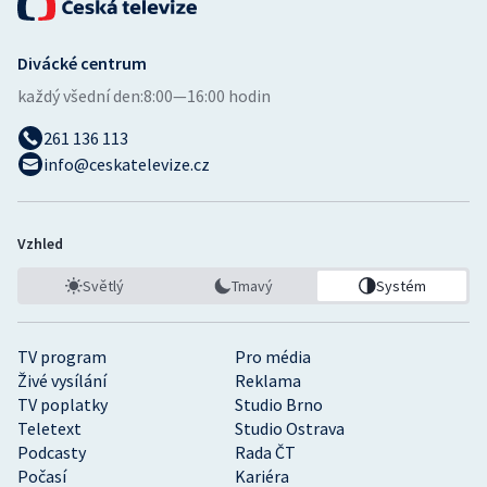
Divácké centrum
každý všední den:
8:00—16:00 hodin
261 136 113
info@ceskatelevize.cz
Vzhled
Světlý
Tmavý
Systém
TV program
Pro média
Živé vysílání
Reklama
TV poplatky
Studio Brno
Teletext
Studio Ostrava
Podcasty
Rada ČT
Počasí
Kariéra