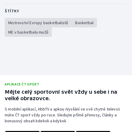
Stolní tenis
ŠTÍTKY
Triatlon
Mistrovství Evropy basketbalistů
Basketbal
Veslování
ME v basketbalu mužů
Vodní slalom
Volejbal
Ostatní
APLIKACE ČT SPORT
Mějte celý sportovní svět vždy u sebe i na
velké obrazovce.
S mobilní aplikací, HbbTV a apkou iVysílání ve své chytré televizi
máte ČT sport vždy po ruce. Sledujte přímé přenosy, články a
bonusový obsah kdekoli a kdykoli.