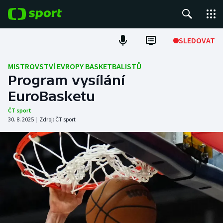
POPULÁRNÍ
SLEDOVAT
Fotbal
MISTROVSTVÍ EVROPY BASKETBALISTŮ
Program vysílání
Hokej
EuroBasketu
Tenis
ČT sport
30. 8. 2025
|
Zdroj:
ČT sport
Atletika
Cyklistika
DALŠÍ SPORTY
Americký fotbal
NEPŘEHLÉDNĚTE