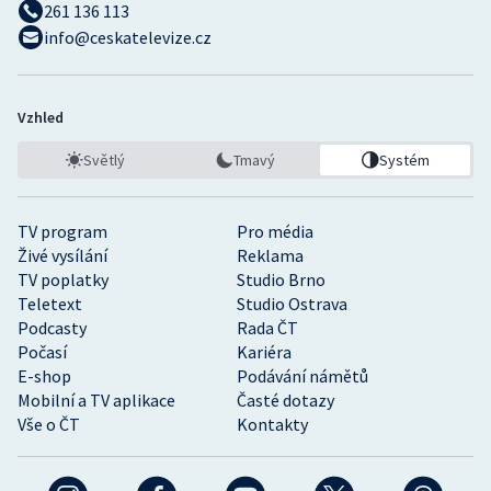
261 136 113
info@ceskatelevize.cz
Vzhled
Světlý
Tmavý
Systém
TV program
Pro média
Živé vysílání
Reklama
TV poplatky
Studio Brno
Teletext
Studio Ostrava
Podcasty
Rada ČT
Počasí
Kariéra
E-shop
Podávání námětů
Mobilní a TV aplikace
Časté dotazy
Vše o ČT
Kontakty