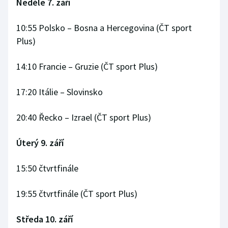
Neděle 7. září
Gymnastika
10:55 Polsko – Bosna a Hercegovina (ČT sport
Plus)
Házená
14:10 Francie – Gruzie (ČT sport Plus)
Jezdectví
17:20 Itálie – Slovinsko
Judo
20:40 Řecko – Izrael (ČT sport Plus)
Krasobruslení
Úterý 9. září
Lezení
15:50 čtvrtfinále
Lyže a snowboard
19:55 čtvrtfinále (ČT sport Plus)
Moderní pětiboj
Středa 10. září
Motorsport