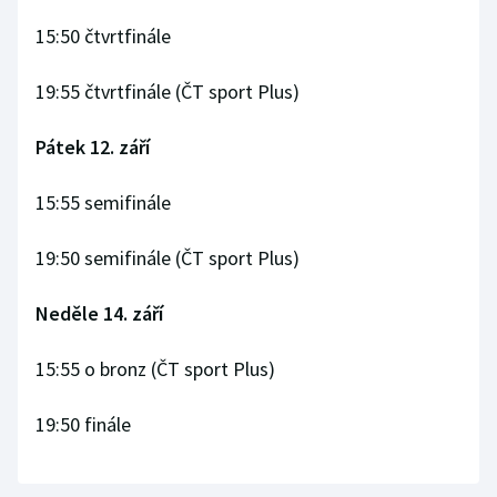
Olympijské hry
15:50 čtvrtfinále
Parasport
19:55 čtvrtfinále (ČT sport Plus)
Plavání
Pátek 12. září
Plážový volejbal
15:55 semifinále
Ragby
19:50 semifinále (ČT sport Plus)
Rychlobruslení
Neděle 14. září
Rychlostní kanoistika
15:55 o bronz (ČT sport Plus)
Short track
19:50 finále
Sportovní střelba