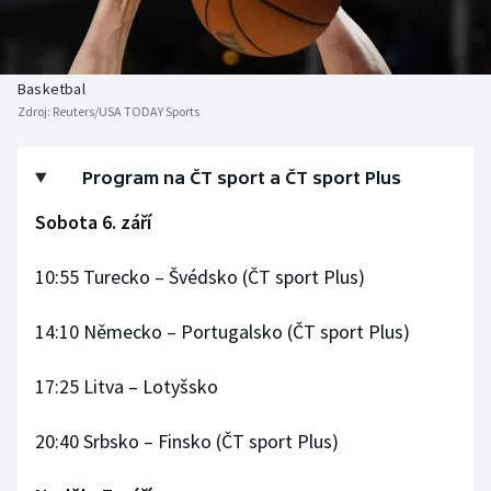
Baseball a softbal
Soutěže
Basketbal
Historické návraty
Basketbal
Zdroj:
Reuters/USA TODAY Sports
Biatlon
Aplikace ČT sport
Boby a skeleton
AZ kvíz
Program na ČT sport a ČT sport Plus
Sobota 6. září
Box
10:55 Turecko – Švédsko (ČT sport Plus)
Curling
14:10 Německo – Portugalsko (ČT sport Plus)
Dostihy
Florbal
17:25 Litva – Lotyšsko
Futsal
20:40 Srbsko – Finsko (ČT sport Plus)
Golf