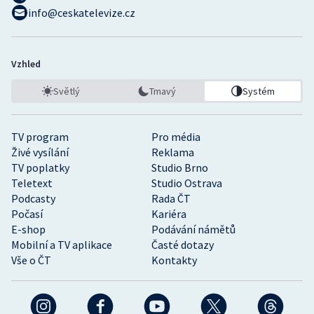
info@ceskatelevize.cz
Vzhled
Světlý
Tmavý
Systém
TV program
Pro média
Živé vysílání
Reklama
TV poplatky
Studio Brno
Teletext
Studio Ostrava
Podcasty
Rada ČT
Počasí
Kariéra
E-shop
Podávání námětů
Mobilní a TV aplikace
Časté dotazy
Vše o ČT
Kontakty