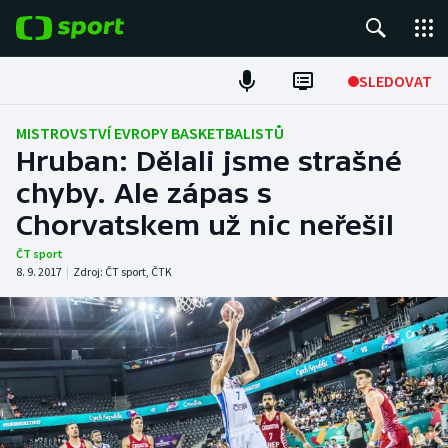
POPULÁRNÍ
SLEDOVAT
Fotbal
MISTROVSTVÍ EVROPY BASKETBALISTŮ
Hruban: Dělali jsme strašné
Hokej
chyby. Ale zápas s
Chorvatskem už nic neřešil
Tenis
ČT sport
Atletika
8. 9. 2017
|
Zdroj:
ČT sport
,
ČTK
Cyklistika
DALŠÍ SPORTY
Americký fotbal
NEPŘEHLÉDNĚTE