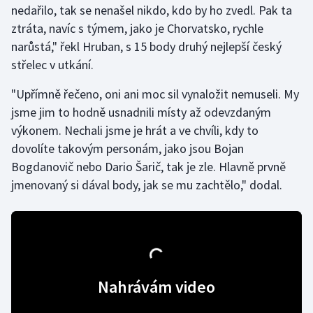
nedařilo, tak se nenašel nikdo, kdo by ho zvedl. Pak ta
ztráta, navíc s týmem, jako je Chorvatsko, rychle
Gymnastika
narůstá," řekl Hruban, s 15 body druhý nejlepší český
střelec v utkání.
Házená
"Upřímně řečeno, oni ani moc sil vynaložit nemuseli. My
Jezdectví
jsme jim to hodně usnadnili místy až odevzdaným
výkonem. Nechali jsme je hrát a ve chvíli, kdy to
Judo
dovolíte takovým personám, jako jsou Bojan
Bogdanovič nebo Dario Šarič, tak je zle. Hlavně prvně
Krasobruslení
jmenovaný si dával body, jak se mu zachtělo," dodal.
Lezení
Lyže a snowboard
Moderní pětiboj
Nahrávám video
Motorsport