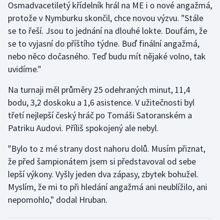
Osmadvacetiletý křídelník hrál na ME i o nové angažmá,
protože v Nymburku skončil, chce novou výzvu. "Stále
se to řeší. Jsou to jednání na dlouhé lokte. Doufám, že
se to vyjasní do příštího týdne. Buď finální angažmá,
nebo něco dočasného. Teď budu mít nějaké volno, tak
uvidíme."
Na turnaji měl průměry 25 odehraných minut, 11,4
bodu, 3,2 doskoku a 1,6 asistence. V užitečnosti byl
třetí nejlepší český hráč po Tomáši Satoranském a
Patriku Audovi. Příliš spokojený ale nebyl.
"Bylo to z mé strany dost nahoru dolů. Musím přiznat,
že před šampionátem jsem si představoval od sebe
lepší výkony. Vyšly jeden dva zápasy, zbytek bohužel.
Myslím, že mi to při hledání angažmá ani neublížilo, ani
nepomohlo," dodal Hruban.