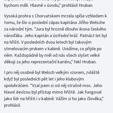
Stolní tenis
bychom měli. Hlavně v úvodu," prohlásil Hruban.
Vysoká prohra s Chorvatskem mrzela spíše vzhledem k
Triatlon
tomu, že šlo o poslední zápas kapitána Jiřího Welsche
Veslování
za národní tým. "Jura byl hrozně dlouho ikona českého
nároďáku. Jeho kapitán a ústřední hráč. Patnáct let byl
Vodní slalom
na hřišti. V posledních dvou letech byl takovým
stmelovacím prvkem v kabině. Uvidíme, co přijde po
Volejbal
něm. Každopádně by měl od nás všech slyšet velké
děkuji za jeho reprezentační kariéru," řekl Hruban.
Ostatní
I pro něj osobně byl Welsch velkým vzorem, zvláště
když byl posledních pět let i jeho klubovým
spoluhráčem. "Vzal jsem si od něj strašně moc. Jeho
hlavní devízou byl přístup mimo hřiště. Jak fungoval
jako lídr na hřišti i v kabině. Vážím si ho jako člověka,"
prohlásil.