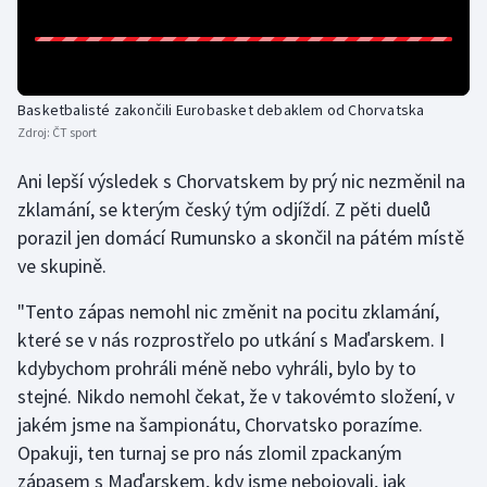
Olympijské hry
Parasport
Basketbalisté zakončili Eurobasket debaklem od Chorvatska
Zdroj:
ČT sport
Plavání
Ani lepší výsledek s Chorvatskem by prý nic nezměnil na
Plážový volejbal
zklamání, se kterým český tým odjíždí. Z pěti duelů
porazil jen domácí Rumunsko a skončil na pátém místě
Ragby
ve skupině.
Rychlobruslení
"Tento zápas nemohl nic změnit na pocitu zklamání,
které se v nás rozprostřelo po utkání s Maďarskem. I
Rychlostní kanoistika
kdybychom prohráli méně nebo vyhráli, bylo by to
stejné. Nikdo nemohl čekat, že v takovémto složení, v
Short track
jakém jsme na šampionátu, Chorvatsko porazíme.
Sportovní střelba
Opakuji, ten turnaj se pro nás zlomil zpackaným
zápasem s Maďarskem, kdy jsme nebojovali, jak