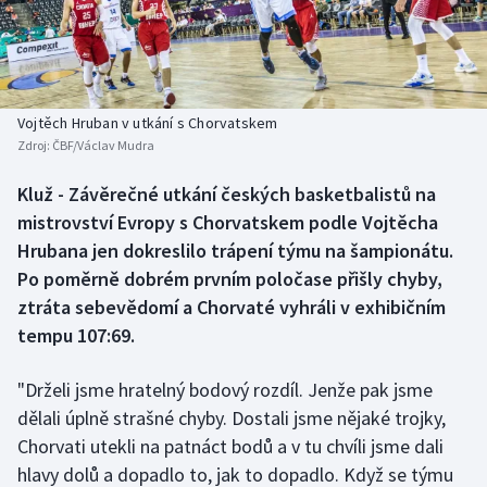
Baseball a softbal
Soutěže
Basketbal
Historické návraty
Biatlon
Aplikace ČT sport
Vojtěch Hruban v utkání s Chorvatskem
Zdroj:
ČBF/Václav Mudra
Boby a skeleton
AZ kvíz
Kluž - Závěrečné utkání českých basketbalistů na
mistrovství Evropy s Chorvatskem podle Vojtěcha
Box
Hrubana jen dokreslilo trápení týmu na šampionátu.
Curling
Po poměrně dobrém prvním poločase přišly chyby,
ztráta sebevědomí a Chorvaté vyhráli v exhibičním
Dostihy
tempu 107:69.
Florbal
"Drželi jsme hratelný bodový rozdíl. Jenže pak jsme
dělali úplně strašné chyby. Dostali jsme nějaké trojky,
Futsal
Chorvati utekli na patnáct bodů a v tu chvíli jsme dali
hlavy dolů a dopadlo to, jak to dopadlo. Když se týmu
Golf