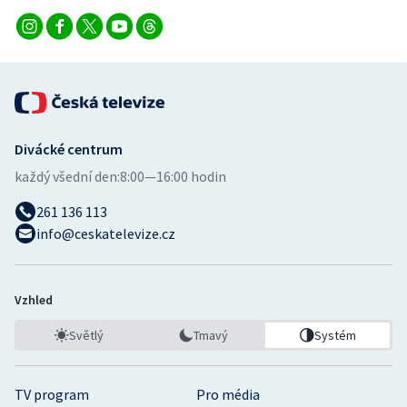
Divácké centrum
každý všední den:
8:00—16:00 hodin
261 136 113
info@ceskatelevize.cz
Vzhled
Světlý
Tmavý
Systém
TV program
Pro média