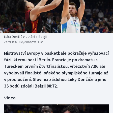
Baseball a softbal
Soutěže
Basketbal
Historické návraty
Biatlon
Aplikace ČT sport
Luka Dončič v utkání s Belgií
Boby a skeleton
AZ kvíz
Zdroj:
REUTERS/Annegret Hilse
Box
Mistrovství Evropy v basketbale pokračuje vyřazovací
fází, kterou hostí Berlín. Francie je po dramatu s
Curling
Tureckem prvním čtvrtfinalistou, vítězství 87:86 ale
vybojovali finalisté loňského olympijského turnaje až
Dostihy
v prodloužení. Slovinci zásluhou Luky Dončiče a jeho
35 bodů zdolali Belgii 88:72.
Florbal
Videa
Futsal
Golf