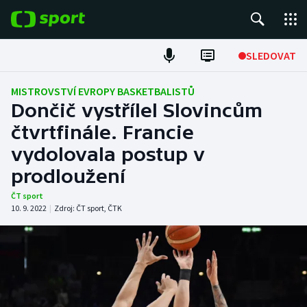
POPULÁRNÍ
SLEDOVAT
Fotbal
MISTROVSTVÍ EVROPY BASKETBALISTŮ
Dončič vystřílel Slovincům
Hokej
čtvrtfinále. Francie
vydolovala postup v
Tenis
prodloužení
Atletika
ČT sport
10. 9. 2022
|
Zdroj:
ČT sport
,
ČTK
Cyklistika
DALŠÍ SPORTY
Americký fotbal
NEPŘEHLÉDNĚTE