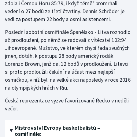
zdolali Černou Horu 85:79, i když téměř promrhali
Stolní tenis
vedení o 27 bodů ze třetí čtvrtiny. Dennis Schröder je
vedl za postupem 22 body a osmi asistencemi.
Triatlon
Poslední sobotní osmifinále Španělsko - Litva rozhodlo
Veslování
až prodloužení, po němž se radovali z vítězství 102:94
Jihoevropané. Mužstvo, ve kterém chybí řada zvučných
Vodní slalom
jmen, dotáhl k postupu 28 body americký rodák
Volejbal
Lorenzo Brown, jenž dal 12 bodů v prodloužení. Litevci
si proto prodloužili čekání na účast mezi nejlepší
Ostatní
osmičkou, v níž byli na velké akci naposledy v roce 2016
na olympijských hrách v Riu.
Česká reprezentace vyzve favorizované Řecko v neděli
večer.
Mistrovství Evropy basketbalistů –
osmifinále: