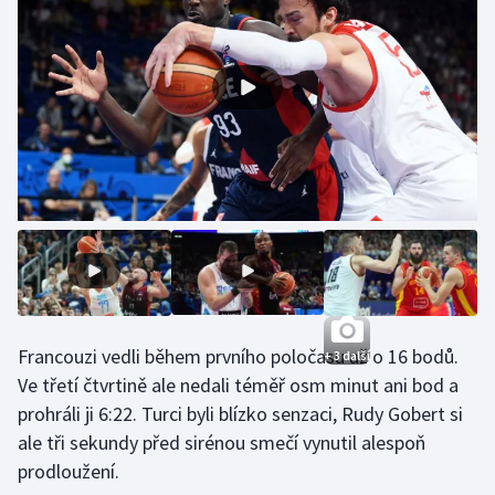
Gymnastika
Házená
Jezdectví
Judo
Krasobruslení
Lezení
Francouzi vedli během prvního poločasu až o 16 bodů.
+ 3 další
Lyže a snowboard
Ve třetí čtvrtině ale nedali téměř osm minut ani bod a
prohráli ji 6:22. Turci byli blízko senzaci, Rudy Gobert si
Moderní pětiboj
ale tři sekundy před sirénou smečí vynutil alespoň
prodloužení.
Motorsport