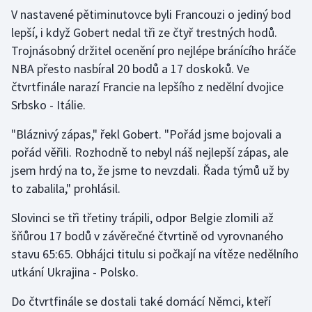
V nastavené pětiminutovce byli Francouzi o jediný bod
Olympijské hry
lepší, i když Gobert nedal tři ze čtyř trestných hodů.
Trojnásobný držitel ocenění pro nejlépe bránícího hráče
Parasport
NBA přesto nasbíral 20 bodů a 17 doskoků. Ve
čtvrtfinále narazí Francie na lepšího z nedělní dvojice
Plavání
Srbsko - Itálie.
Plážový volejbal
"Bláznivý zápas," řekl Gobert. "Pořád jsme bojovali a
pořád věřili. Rozhodně to nebyl náš nejlepší zápas, ale
Ragby
jsem hrdý na to, že jsme to nevzdali. Řada týmů už by
to zabalila," prohlásil.
Rychlobruslení
Slovinci se tři třetiny trápili, odpor Belgie zlomili až
Rychlostní kanoistika
šňůrou 17 bodů v závěrečné čtvrtině od vyrovnaného
stavu 65:65. Obhájci titulu si počkají na vítěze nedělního
Short track
utkání Ukrajina - Polsko.
Sportovní střelba
Do čtvrtfinále se dostali také domácí Němci, kteří