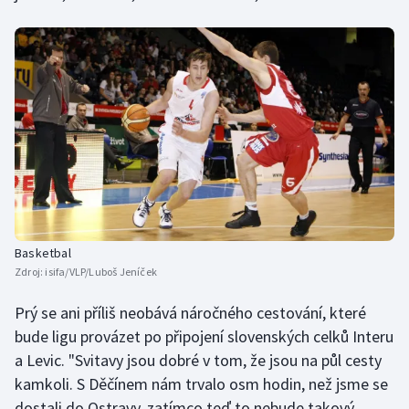
Stolní tenis
Triatlon
Veslování
Vodní slalom
Volejbal
Ostatní
Basketbal
Zdroj:
isifa/VLP/Luboš Jeníček
Prý se ani příliš neobává náročného cestování, které
bude ligu provázet po připojení slovenských celků Interu
a Levic. "Svitavy jsou dobré v tom, že jsou na půl cesty
kamkoli. S Děčínem nám trvalo osm hodin, než jsme se
dostali do Ostravy, zatímco teď to nebude takový