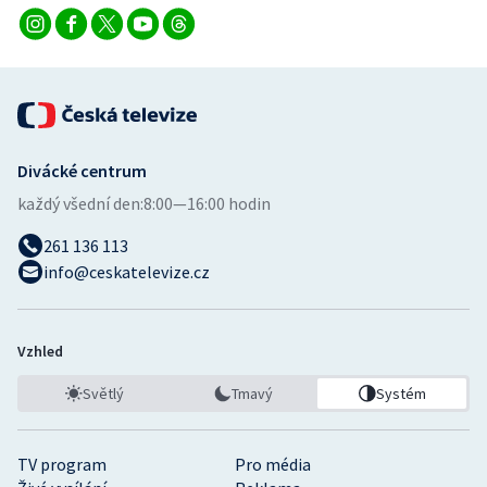
Divácké centrum
každý všední den:
8:00—16:00 hodin
261 136 113
info@ceskatelevize.cz
Vzhled
Světlý
Tmavý
Systém
TV program
Pro média