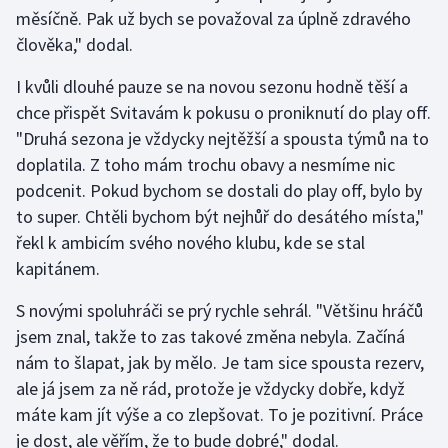
měsíčně. Pak už bych se považoval za úplně zdravého
Olympijské hry
člověka," dodal.
Parasport
I kvůli dlouhé pauze se na novou sezonu hodně těší a
chce přispět Svitavám k pokusu o proniknutí do play off.
Plavání
"Druhá sezona je vždycky nejtěžší a spousta týmů na to
doplatila. Z toho mám trochu obavy a nesmíme nic
Plážový volejbal
podcenit. Pokud bychom se dostali do play off, bylo by
to super. Chtěli bychom být nejhůř do desátého místa,"
Ragby
řekl k ambicím svého nového klubu, kde se stal
kapitánem.
Rychlobruslení
S novými spoluhráči se prý rychle sehrál. "Většinu hráčů
Rychlostní kanoistika
jsem znal, takže to zas takové změna nebyla. Začíná
nám to šlapat, jak by mělo. Je tam sice spousta rezerv,
Short track
ale já jsem za ně rád, protože je vždycky dobře, když
máte kam jít výše a co zlepšovat. To je pozitivní. Práce
Sportovní střelba
je dost, ale věřím, že to bude dobré," dodal.