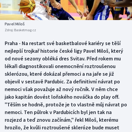
Baseball a softbal
Soutěže
Basketbal
Historické návraty
Pavel Miloš
Zdroj:
Basketmag.cz
Biatlon
Aplikace ČT sport
Praha - Na restart své basketbalové kariéry se těší
Boby a skeleton
AZ kvíz
nejlepší trojkař historie české ligy Pavel Miloš, který
od nové sezony obléká dres Svitav. Před rokem mu
Box
lékaři diagnostikovali onemocnění roztroušenou
sklerózou, které dokázal přemoci a na jaře se již
Curling
objevil v sestavě Pardubic. Za definitivní návrat po
nemoci však považuje až nový ročník. V něm chce
Dostihy
jako kapitán dovést loňského nováčka do play off.
Florbal
"Těším se hodně, protože je to vlastně můj návrat po
nemoci. Ten půlrok v Pardubicích byl jen tak na
Futsal
rozjezd a teď znovu začínám," řekl Miloš, kterému
hrozilo, že kvůli roztroušené skleróze bude muset
Golf