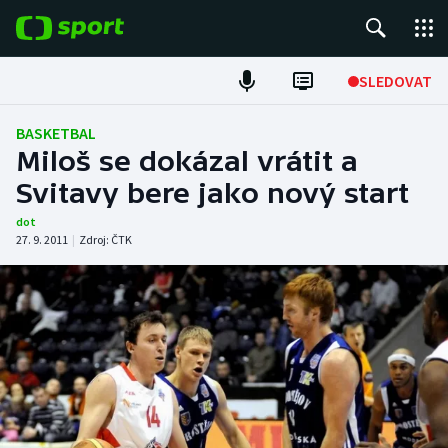
POPULÁRNÍ
SLEDOVAT
Fotbal
BASKETBAL
Miloš se dokázal vrátit a
Hokej
Svitavy bere jako nový start
Tenis
dot
27. 9. 2011
|
Zdroj:
ČTK
Atletika
Cyklistika
DALŠÍ SPORTY
Americký fotbal
NEPŘEHLÉDNĚTE