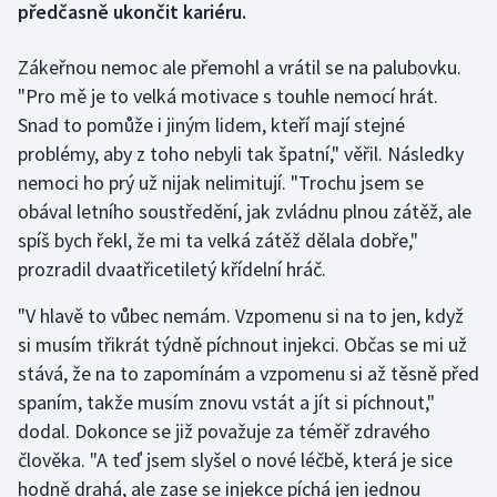
předčasně ukončit kariéru.
Gymnastika
Zákeřnou nemoc ale přemohl a vrátil se na palubovku.
"Pro mě je to velká motivace s touhle nemocí hrát.
Házená
Snad to pomůže i jiným lidem, kteří mají stejné
problémy, aby z toho nebyli tak špatní," věřil. Následky
Jezdectví
nemoci ho prý už nijak nelimitují. "Trochu jsem se
obával letního soustředění, jak zvládnu plnou zátěž, ale
Judo
spíš bych řekl, že mi ta velká zátěž dělala dobře,"
Krasobruslení
prozradil dvaatřicetiletý křídelní hráč.
"V hlavě to vůbec nemám. Vzpomenu si na to jen, když
Lezení
si musím třikrát týdně píchnout injekci. Občas se mi už
Lyže a snowboard
stává, že na to zapomínám a vzpomenu si až těsně před
spaním, takže musím znovu vstát a jít si píchnout,"
Moderní pětiboj
dodal. Dokonce se již považuje za téměř zdravého
člověka. "A teď jsem slyšel o nové léčbě, která je sice
Motorsport
hodně drahá, ale zase se injekce píchá jen jednou