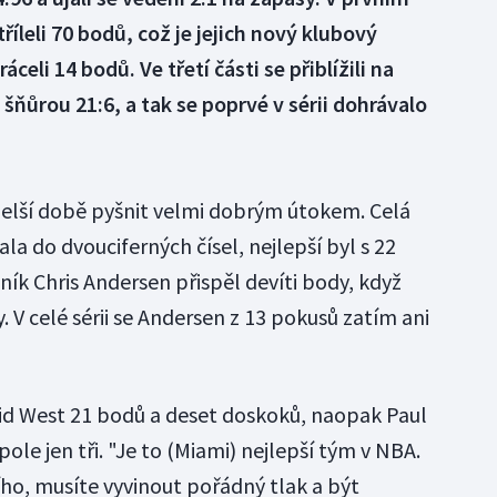
říleli 70 bodů, což je jejich nový klubový
celi 14 bodů. Ve třetí části se přiblížili na
šňůrou 21:6, a tak se poprvé v sérii dohrávalo
delší době pyšnit velmi dobrým útokem. Celá
la do dvouciferných čísel, nejlepší byl s 22
k Chris Andersen přispěl devíti body, když
. V celé sérii se Andersen z 13 pokusů zatím ani
vid West 21 bodů a deset doskoků, naopak Paul
 pole jen tři. "Je to (Miami) nejlepší tým v NBA.
ího, musíte vyvinout pořádný tlak a být