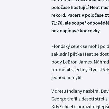
poločase hostující Heat nast
rekord. Pacers v poločase ztrá
71:78, ale soupeř odpověděl 
bez napínavé koncovky.
Floridský celek se mohl po 
základní pětka Heat se dosta
body LeBron James. Náhradní
proměnil všechny čtyři střely
jednou nemýlil.
V dresu Indiany nasbíral Da
George trefil z deseti střel z
Když chcete porazit nejlepš