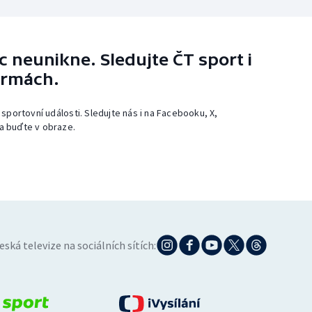
 neunikne. Sledujte ČT sport i
ormách.
 sportovní události. Sledujte nás i na Facebooku, X,
a buďte v obraze.
eská televize na sociálních sítích: