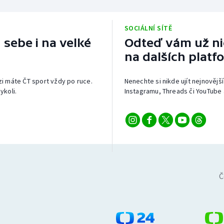
SOCIÁLNÍ SÍTĚ
 sebe i na velké
Odteď vám už nic
na dalších platf
izi máte ČT sport vždy po ruce.
Nenechte si nikde ujít nejnovější
ykoli.
Instagramu, Threads či YouTube 
Č