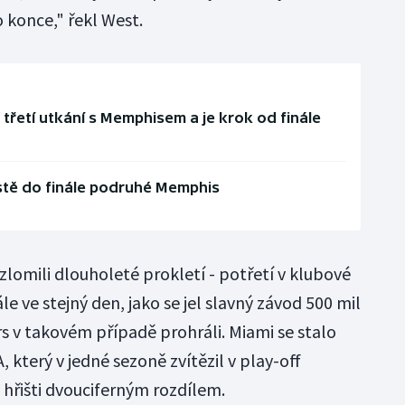
 konce," řekl West.
třetí utkání s Memphisem a je krok od finále
stě do finále podruhé Memphis
lomili dlouholeté prokletí - potřetí v klubové
ále ve stejný den, jako se jel slavný závod 500 mil
rs v takovém případě prohráli. Miami se stalo
 který v jedné sezoně zvítězil v play-off
 hřišti dvouciferným rozdílem.