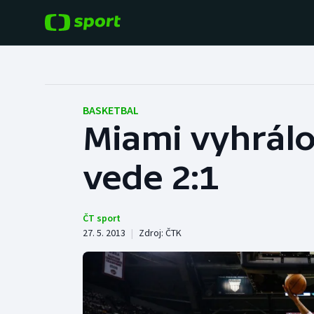
POPULÁRNÍ
DALŠÍ SPORTY
Fotbal
Americký fotbal
BASKETBAL
Miami vyhrálo 
Hokej
Baseball a softbal
vede 2:1
Tenis
Basketbal
Atletika
Biatlon
ČT sport
27. 5. 2013
|
Zdroj:
ČTK
Cyklistika
Boby a skeleton
Box