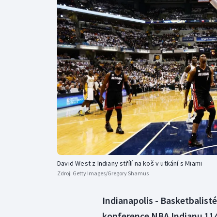
Curling
Dostihy
Florbal
Futsal
Golf
Gymnastika
David West z Indiany střílí na koš v utkání s Miami
Zdroj:
Getty Images/Gregory Shamus
Indianapolis - Basketbalisté
konference NBA Indianu 114: