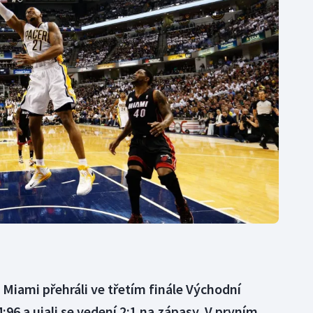
Moderní pětiboj
Triatlon
Motorsport
Veslování
Olympijské hry
Vodní slalom
Parasport
Volejbal
Plavání
Ostatní
Plážový volejbal
 Miami přehráli ve třetím finále Východní
96 a ujali se vedení 2:1 na zápasy. V prvním