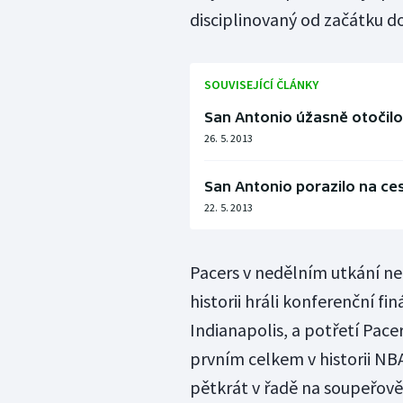
disciplinovaný od začátku do
SOUVISEJÍCÍ ČLÁNKY
San Antonio úžasně otočilo 
26. 5. 2013
San Antonio porazilo na ce
22. 5. 2013
Pacers v nedělním utkání nez
historii hráli konferenční fin
Indianapolis, a potřetí Pace
prvním celkem v historii NBA,
pětkrát v řadě na soupeřově