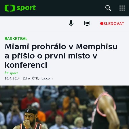
POPULÁRNÍ
SLEDOVAT
Fotbal
BASKETBAL
Miami prohrálo v Memphisu
Hokej
a přišlo o první místo v
konferenci
Tenis
ČT sport
Atletika
10. 4. 2014
|
Zdroj:
ČTK
,
nba.com
Cyklistika
DALŠÍ SPORTY
Americký fotbal
NEPŘEHLÉDNĚTE