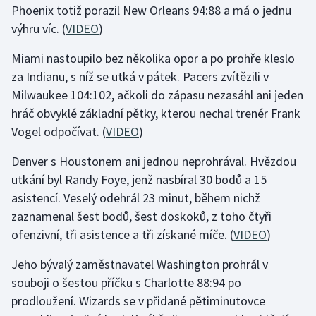
Phoenix totiž porazil New Orleans 94:88 a má o jednu
výhru víc. (
VIDEO
)
Gymnastika
Miami nastoupilo bez několika opor a po prohře kleslo
Házená
za Indianu, s níž se utká v pátek. Pacers zvítězili v
Milwaukee 104:102, ačkoli do zápasu nezasáhl ani jeden
Jezdectví
hráč obvyklé základní pětky, kterou nechal trenér Frank
Vogel odpočívat. (
VIDEO
)
Judo
Denver s Houstonem ani jednou neprohrával. Hvězdou
Krasobruslení
utkání byl Randy Foye, jenž nasbíral 30 bodů a 15
asistencí. Veselý odehrál 23 minut, během nichž
Lezení
zaznamenal šest bodů, šest doskoků, z toho čtyři
ofenzivní, tři asistence a tři získané míče. (
VIDEO
)
Lyže a snowboard
Jeho bývalý zaměstnavatel Washington prohrál v
Moderní pětiboj
souboji o šestou příčku s Charlotte 88:94 po
prodloužení. Wizards se v přidané pětiminutovce
Motorsport