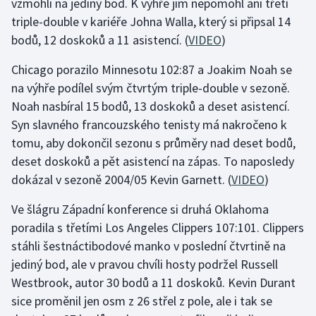
vzmohli na jediný bod. K výhře jim nepomohl ani třetí
triple-double v kariéře Johna Walla, který si připsal 14
Olympijské hry
bodů, 12 doskoků a 11 asistencí. (
VIDEO
)
Parasport
Chicago porazilo Minnesotu 102:87 a Joakim Noah se
na výhře podílel svým čtvrtým triple-double v sezoně.
Plavání
Noah nasbíral 15 bodů, 13 doskoků a deset asistencí.
Plážový volejbal
Syn slavného francouzského tenisty má nakročeno k
tomu, aby dokončil sezonu s průměry nad deset bodů,
Ragby
deset doskoků a pět asistencí na zápas. To naposledy
dokázal v sezoně 2004/05 Kevin Garnett. (
VIDEO
)
Rychlobruslení
Ve šlágru Západní konference si druhá Oklahoma
Rychlostní kanoistika
poradila s třetími Los Angeles Clippers 107:101. Clippers
stáhli šestnáctibodové manko v poslední čtvrtině na
Short track
jediný bod, ale v pravou chvíli hosty podržel Russell
Westbrook, autor 30 bodů a 11 doskoků. Kevin Durant
Sportovní střelba
sice proměnil jen osm z 26 střel z pole, ale i tak se