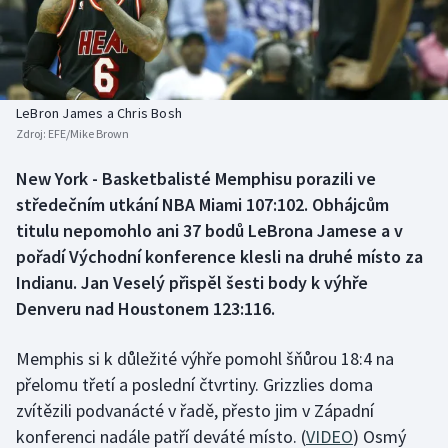
Baseball a softbal
Soutěže
Basketbal
Historické návraty
Biatlon
Aplikace ČT sport
LeBron James a Chris Bosh
Zdroj:
EFE/Mike Brown
Boby a skeleton
AZ kvíz
New York - Basketbalisté Memphisu porazili ve
středečním utkání NBA Miami 107:102. Obhájcům
Box
titulu nepomohlo ani 37 bodů LeBrona Jamese a v
Curling
pořadí Východní konference klesli na druhé místo za
Indianu. Jan Veselý přispěl šesti body k výhře
Dostihy
Denveru nad Houstonem 123:116.
Florbal
Memphis si k důležité výhře pomohl šňůrou 18:4 na
přelomu třetí a poslední čtvrtiny. Grizzlies doma
Futsal
zvítězili podvanácté v řadě, přesto jim v Západní
konferenci nadále patří deváté místo. (
VIDEO
) Osmý
Golf