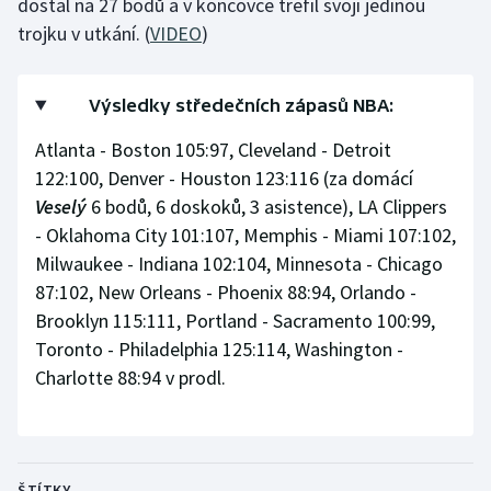
dostal na 27 bodů a v koncovce trefil svoji jedinou
Stolní tenis
trojku v utkání. (
VIDEO
)
Triatlon
Výsledky středečních zápasů NBA:
Veslování
Atlanta - Boston 105:97, Cleveland - Detroit
Vodní slalom
122:100, Denver - Houston 123:116 (za domácí
Veselý
6 bodů, 6 doskoků, 3 asistence), LA Clippers
Volejbal
- Oklahoma City 101:107, Memphis - Miami 107:102,
Milwaukee - Indiana 102:104, Minnesota - Chicago
Ostatní
87:102, New Orleans - Phoenix 88:94, Orlando -
Brooklyn 115:111, Portland - Sacramento 100:99,
Toronto - Philadelphia 125:114, Washington -
Charlotte 88:94 v prodl.
ŠTÍTKY