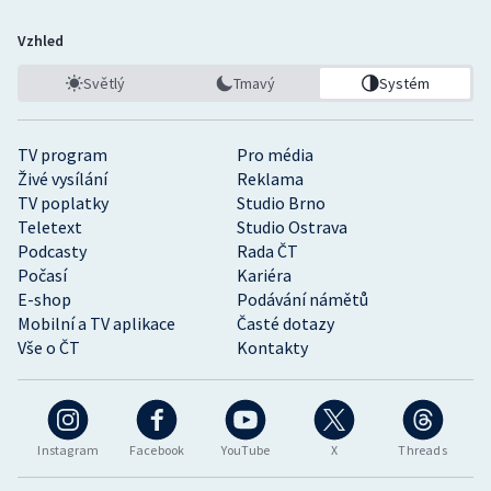
Vzhled
Světlý
Tmavý
Systém
TV program
Pro média
Živé vysílání
Reklama
TV poplatky
Studio Brno
Teletext
Studio Ostrava
Podcasty
Rada ČT
Počasí
Kariéra
E-shop
Podávání námětů
Mobilní a TV aplikace
Časté dotazy
Vše o ČT
Kontakty
Instagram
Facebook
YouTube
X
Threads