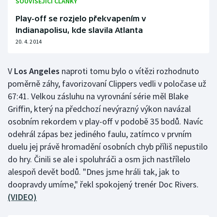
SOUVISEJÍCÍ ČLÁNKY
Olympijské hry
Play-off se rozjelo překvapením v
Indianapolisu, kde slavila Atlanta
Parasport
20. 4. 2014
Plavání
V
Los Angeles
naproti tomu bylo o vítězi rozhodnuto
poměrně záhy, favorizovaní Clippers vedli v poločase už
Plážový volejbal
67:41. Velkou zásluhu na vyrovnání série měl Blake
Ragby
Griffin, který na předchozí nevýrazný výkon navázal
osobním rekordem v play-off v podobě 35 bodů. Navíc
Rychlobruslení
odehrál zápas bez jediného faulu, zatímco v prvním
duelu jej právě hromadění osobních chyb příliš nepustilo
Rychlostní kanoistika
do hry. Činili se ale i spoluhráči a osm jich nastřílelo
alespoň devět bodů. "Dnes jsme hráli tak, jak to
Short track
doopravdy umíme," řekl spokojený trenér Doc Rivers.
(VIDEO)
Sportovní střelba