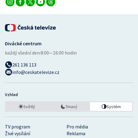
Divácké centrum
každý všední den:
8:00—16:00 hodin
261 136 113
info@ceskatelevize.cz
Vzhled
Světlý
Tmavý
Systém
TV program
Pro média
Živé vysílání
Reklama