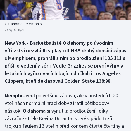
Baseball a softbal
Soutěže
Basketbal
Historické návraty
Oklahoma - Memphis
Zdroj:
ČTK/AP
Biatlon
Aplikace ČT sport
New York - Basketbalisté Oklahomy po úvodním
Boby a skeleton
AZ kvíz
vítězství nezvládli v play-off NBA druhý domácí zápas
s Memphisem, prohráli s ním po prodloužení 105:111 a
Box
přišli o vedení v sérii. Vedle Grizzlies se první výhry v
letošních vyřazovacích bojích dočkali i Los Angeles
Curling
Clippers, kteří deklasovali Golden State 138:98.
Dostihy
Memphis
vedl po většinu zápasu, ale v posledních 20
Florbal
vteřinách normální hrací doby ztratil pětibodový
náskok.
Oklahoma
si vynutila prodloužení i díky
Futsal
zázračné střele Kevina Duranta, který v pádu trefil
trojku s faulem 13 vteřin před koncem čtvrté čtvrtiny a
Golf