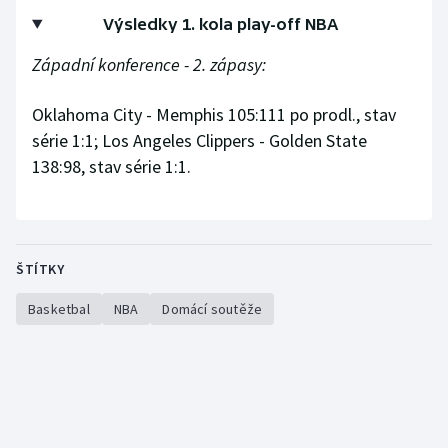
Stolní tenis
Výsledky 1. kola play-off NBA
Triatlon
Západní konference - 2. zápasy:
Veslování
Oklahoma City - Memphis 105:111 po prodl., stav
série 1:1; Los Angeles Clippers - Golden State
Vodní slalom
138:98, stav série 1:1.
Volejbal
Ostatní
ŠTÍTKY
Basketbal
NBA
Domácí soutěže