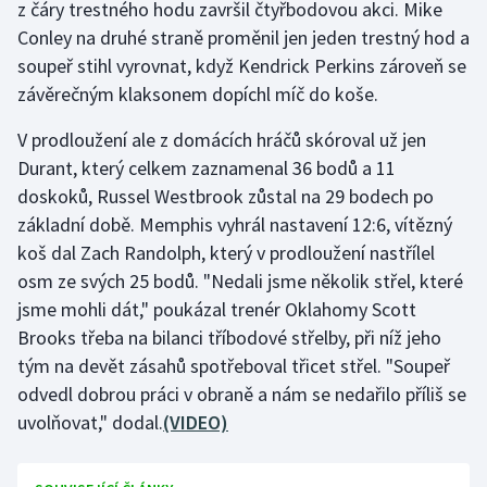
z čáry trestného hodu završil čtyřbodovou akci. Mike
Conley na druhé straně proměnil jen jeden trestný hod a
Gymnastika
soupeř stihl vyrovnat, když Kendrick Perkins zároveň se
závěrečným klaksonem dopíchl míč do koše.
Házená
V prodloužení ale z domácích hráčů skóroval už jen
Jezdectví
Durant, který celkem zaznamenal 36 bodů a 11
doskoků, Russel Westbrook zůstal na 29 bodech po
Judo
základní době. Memphis vyhrál nastavení 12:6, vítězný
koš dal Zach Randolph, který v prodloužení nastřílel
Krasobruslení
osm ze svých 25 bodů. "Nedali jsme několik střel, které
jsme mohli dát," poukázal trenér Oklahomy Scott
Lezení
Brooks třeba na bilanci tříbodové střelby, při níž jeho
Lyže a snowboard
tým na devět zásahů spotřeboval třicet střel. "Soupeř
odvedl dobrou práci v obraně a nám se nedařilo příliš se
Moderní pětiboj
uvolňovat," dodal.
(VIDEO)
Motorsport