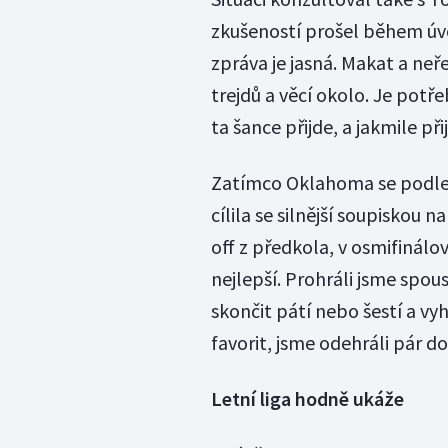
zkušeností prošel během úv
zpráva je jasná. Makat a neře
trejdů a věcí okolo. Je potře
ta šance přijde, a jakmile přij
Zatímco Oklahoma se podle n
cílila se silnější soupiskou 
off z předkola, v osmifinálo
nejlepší. Prohráli jsme spou
skončit pátí nebo šestí a vyh
favorit, jsme odehráli pár dob
Letní liga hodně ukáže