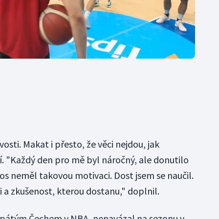
sti. Makat i přesto, že věci nejdou, jak
í. "Každý den pro mě byl náročný, ale donutilo
os neměl takovou motivaci. Dost jsem se naučil.
 a zkušenost, kterou dostanu," doplnil.
e pátým Čechem v NBA, nenavázal na sezonu v