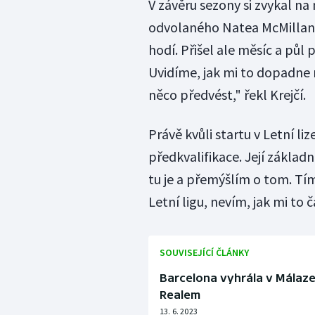
V závěru sezony si zvykal na
odvolaného Natea McMillana. 
hodí. Přišel ale měsíc a půl
Uvidíme, jak mi to dopadne
něco předvést," řekl Krejčí.
Právě kvůli startu v Letní li
předkvalifikace. Její základn
tu je a přemýšlím o tom. Tím
Letní ligu, nevím, jak mi to č
SOUVISEJÍCÍ ČLÁNKY
Barcelona vyhrála v Málaze 
Realem
13. 6. 2023