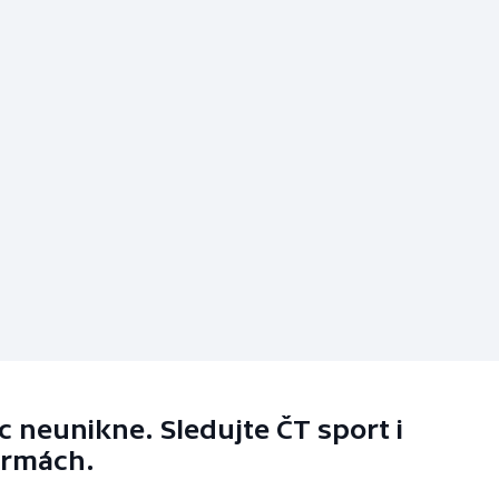
 neunikne. Sledujte ČT sport i
ormách.