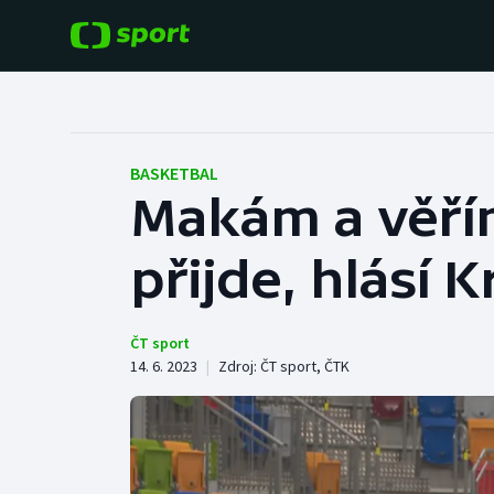
POPULÁRNÍ
DALŠÍ SPORTY
Fotbal
Americký fotbal
BASKETBAL
Makám a věřím,
Hokej
Baseball a softbal
přijde, hlásí 
Tenis
Basketbal
Atletika
Biatlon
ČT sport
14. 6. 2023
|
Zdroj:
ČT sport
,
ČTK
Cyklistika
Boby a skeleton
Box