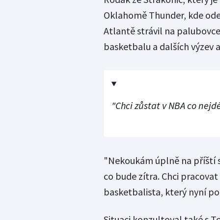
Oklahomě Thunder, kde odeh
Atlantě strávil na palubovc
basketbalu a dalších výzev al
"Chci zůstat v NBA co nejd
"Nekoukám úplně na příští s
co bude zítra. Chci pracovat 
basketbalista, který nyní p
Situaci konzultoval také s