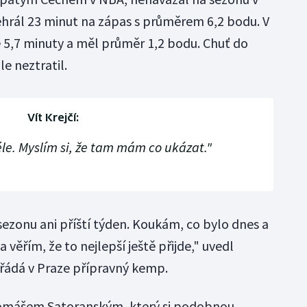
rál 23 minut na zápas s průměrem 6,2 bodu. V
e 5,7 minuty a měl průměr 1,2 bodu. Chuť do
e neztratil.
Vít Krejčí:
éle. Myslím si, že tam mám co ukázat."
ezonu ani příští týden. Koukám, co bylo dnes a
a věřím, že to nejlepší ještě přijde," uvedl
ořádá v Praze přípravný kemp.
 Tomášem Satoranským, který si podobnou