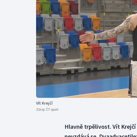
Curling
Dostihy
Florbal
Futsal
Golf
Gymnastika
Vít Krejčí
Zdroj:
ČT sport
Hlavně trpělivost. Vít Krejč
nevzdává se. Dvaadvacetile