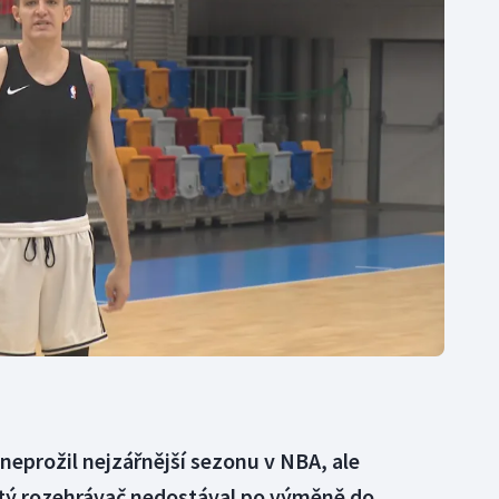
Moderní pětiboj
Triatlon
Motorsport
Veslování
Olympijské hry
Vodní slalom
Parasport
Volejbal
Plavání
Ostatní
Plážový volejbal
í neprožil nejzářnější sezonu v NBA, ale
tý rozehrávač nedostával po výměně do