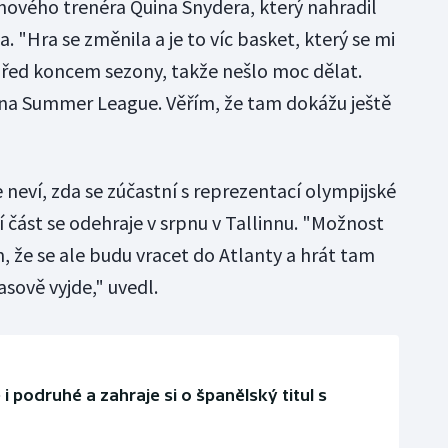
 nového trenéra Quina Snydera, který nahradil
"Hra se změnila a je to víc basket, který se mi
 před koncem sezony, takže nešlo moc dělat.
 na Summer League. Věřím, že tam dokážu ještě
ze neví, zda se zúčastní s reprezentací olympijské
í část se odehraje v srpnu v Tallinnu. "Možnost
, že se ale budu vracet do Atlanty a hrát tam
asově vyjde," uvedl.
i podruhé a zahraje si o španělský titul s