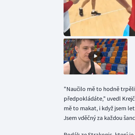
"Naučilo mě to hodně trpělivo
předpokládáte," uvedl Krejč
mě to makat, i když jsem let
Jsem vděčný za každou šanci
Rodák ze Strakonic, který j