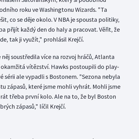
odního roku ve Washingtonu Wizards. "Ta
šit, co se děje okolo. V NBA je spousta politiky,
ba přijít každý den do haly a pracovat. Věřit, že
de, tak ji využít," prohlásil Krejčí.
ěj soustředila více na rozvoj hráčů, Atlanta
na okamžitá vítězství. Hawks postoupili do play-
vé sérii ale vypadli s Bostonem. "Sezona nebyla
stu zápasů, které jsme mohli vyhrát. Mohli jsme
rát třeba první kolo. Ale na to, že byl Boston
rých zápasů," líčil Krejčí.