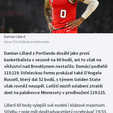
Atletika
Soutěže
Baseball a softbal
Historické návraty
Basketbal
Aplikace ČT sport
Damian Lillard
Biatlon
AZ kvíz
Zdroj:
ČTK/ZUMA/Brian Rothmuller
Boby a skeleton
Damian Lillard z Portlandu dosáhl jako první
basketbalista v sezoně na 60 bodů, ani to však na
Box
vítězství nad Brooklynem nestačilo. Domácí podlehli
115:119. Střeleckou formu prokázal také D'Angelo
Curling
Russell, který dal 52 bodů, s týmem Golden State
však rovněž neuspěl. Loňští mistři oslabení ztratili
Cyklistika
duel na palubovce Minnesoty v prodloužení 119:125.
Dostihy
Lillard 60 body vylepšil své osobní i klubové maximum.
Střelbu z pole měl devětadvacetiletý rozehrávač 19/33,
Florbal