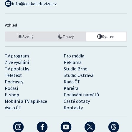
info@ceskatelevize.cz
Vzhled
Světlý
Tmavý
Systém
TV program
Pro média
Živé vysílání
Reklama
TV poplatky
Studio Brno
Teletext
Studio Ostrava
Podcasty
Rada ČT
Počasí
Kariéra
E-shop
Podávání námětů
Mobilní a TV aplikace
Časté dotazy
Vše o ČT
Kontakty