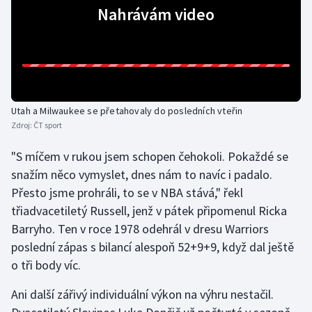
Nahrávám video
Moderní pětiboj
Motorsport
Olympijské hry
Utah a Milwaukee se přetahovaly do posledních vteřin
Parasport
Zdroj:
ČT sport
Plavání
"S míčem v rukou jsem schopen čehokoli. Pokaždé se
snažím něco vymyslet, dnes nám to navíc i padalo.
Plážový volejbal
Přesto jsme prohráli, to se v NBA stává," řekl
třiadvacetiletý Russell, jenž v pátek připomenul Ricka
Ragby
Barryho. Ten v roce 1978 odehrál v dresu Warriors
poslední zápas s bilancí alespoň 52+9+9, když dal ještě
Rychlobruslení
o tři body víc.
Rychlostní kanoistika
Ani další zářivý individuální výkon na výhru nestačil.