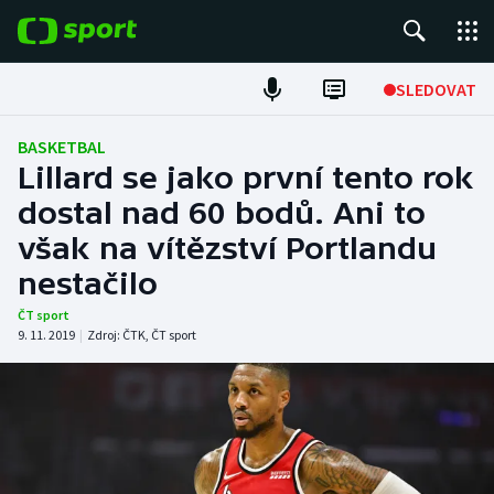
POPULÁRNÍ
SLEDOVAT
ME v atletice
BASKETBAL
Lillard se jako první tento rok
ME v plavání
dostal nad 60 bodů. Ani to
však na vítězství Portlandu
Fotbal
nestačilo
Hokej
ČT sport
9. 11. 2019
|
Zdroj:
ČTK
,
ČT sport
Tenis
DALŠÍ SPORTY
Americký fotbal
NEPŘEHLÉDNĚTE