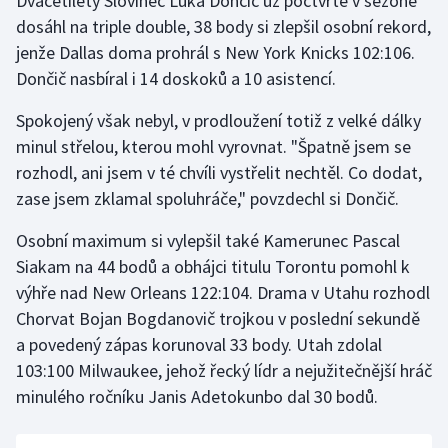
Dvacetiletý Slovinec Luka Dončič už počtvrté v sezoně
Short track
dosáhl na triple double, 38 body si zlepšil osobní rekord,
jenže Dallas doma prohrál s New York Knicks 102:106.
Sportovní střelba
Dončič nasbíral i 14 doskoků a 10 asistencí.
Stolní tenis
Spokojený však nebyl, v prodloužení totiž z velké dálky
minul střelou, kterou mohl vyrovnat. "Špatně jsem se
Triatlon
rozhodl, ani jsem v té chvíli vystřelit nechtěl. Co dodat,
zase jsem zklamal spoluhráče," povzdechl si Dončič.
Veslování
Osobní maximum si vylepšil také Kamerunec Pascal
Vodní slalom
Siakam na 44 bodů a obhájci titulu Torontu pomohl k
výhře nad New Orleans 122:104. Drama v Utahu rozhodl
Volejbal
Chorvat Bojan Bogdanovič trojkou v poslední sekundě
a povedený zápas korunoval 33 body. Utah zdolal
Ostatní
103:100 Milwaukee, jehož řecký lídr a nejužitečnější hráč
minulého ročníku Janis Adetokunbo dal 30 bodů.