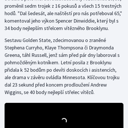
proměnil sedm trojek z 16 pokusů a všech 15 trestných
hodů. "Dal šedesát, ale naštěstí pro nás potřeboval 65,"
Futsal
komentoval jeho výkon Spencer Dinwiddie, který byl s
Golf
34 body nejlepším střelcem vítězného Brooklynu.
Sestavu Golden State, zdecimovanou o zraněné
Gymnastika
Stephena Curryho, Klaye Thompsona či Draymonda
Házená
Greena, táhl Russell, jenž sám před pár dny laboroval s
pohmožděným kotníkem. Letní posila z Brooklynu
Jezdectví
přidala k 52 bodům po devíti doskocích i asistencích,
ale drama v závěru ovládla Minnesota. Klíčovou trojku
Judo
dal 23 sekund před koncem prodloužení Andrew
Wiggins, se 40 body nejlepší střelec vítězů.
Krasobruslení
Lezení
Lyže a snowboard