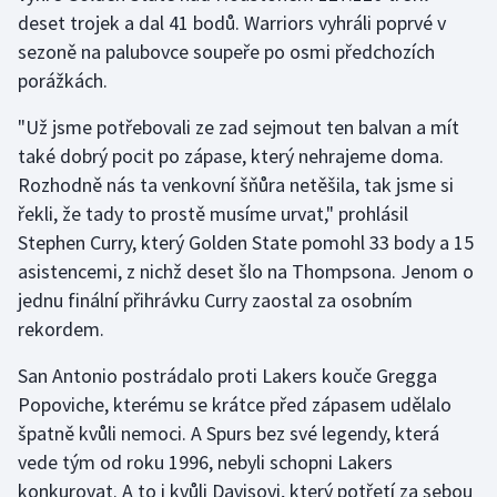
deset trojek a dal 41 bodů. Warriors vyhráli poprvé v
sezoně na palubovce soupeře po osmi předchozích
Gymnastika
porážkách.
Házená
"Už jsme potřebovali ze zad sejmout ten balvan a mít
také dobrý pocit po zápase, který nehrajeme doma.
Jezdectví
Rozhodně nás ta venkovní šňůra netěšila, tak jsme si
Judo
řekli, že tady to prostě musíme urvat," prohlásil
Stephen Curry, který Golden State pomohl 33 body a 15
Krasobruslení
asistencemi, z nichž deset šlo na Thompsona. Jenom o
jednu finální přihrávku Curry zaostal za osobním
Lezení
rekordem.
Lyže a snowboard
San Antonio postrádalo proti Lakers kouče Gregga
Popoviche, kterému se krátce před zápasem udělalo
Moderní pětiboj
špatně kvůli nemoci. A Spurs bez své legendy, která
vede tým od roku 1996, nebyli schopni Lakers
Motorsport
konkurovat. A to i kvůli Davisovi, který potřetí za sebou