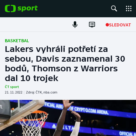
POPULÁRNÍ
SLEDOVAT
Fotbal
BASKETBAL
Lakers vyhráli potřetí za
Hokej
sebou, Davis zaznamenal 30
bodů, Thomson z Warriors
Tenis
dal 10 trojek
Atletika
ČT sport
21. 11. 2022
|
Zdroj:
ČTK
,
nba.com
Cyklistika
DALŠÍ SPORTY
Americký fotbal
NEPŘEHLÉDNĚTE