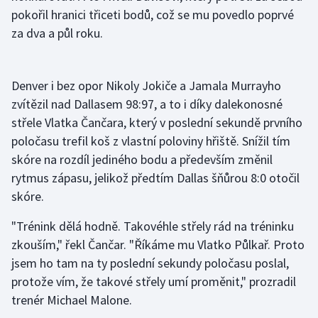
pokořil hranici třiceti bodů, což se mu povedlo poprvé
Olympijské hry
za dva a půl roku.
Parasport
Denver i bez opor Nikoly Jokiče a Jamala Murrayho
Plavání
zvítězil nad Dallasem 98:97, a to i díky dalekonosné
střele Vlatka Čančara, který v poslední sekundě prvního
Plážový volejbal
poločasu trefil koš z vlastní poloviny hřiště. Snížil tím
Ragby
skóre na rozdíl jediného bodu a především změnil
rytmus zápasu, jelikož předtím Dallas šňůrou 8:0 otočil
Rychlobruslení
skóre.
"Trénink dělá hodně. Takovéhle střely rád na tréninku
Rychlostní kanoistika
zkouším," řekl Čančar. "Říkáme mu Vlatko Půlkař. Proto
Short track
jsem ho tam na ty poslední sekundy poločasu poslal,
protože vím, že takové střely umí proměnit," prozradil
Sportovní střelba
trenér Michael Malone.