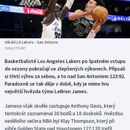
Baseball a softbal
Soutěže
Basketbal
Historické návraty
Biatlon
Aplikace ČT sport
Utkání LA Lakers - San Antonio
Boby a skeleton
AZ kvíz
Zdroj:
ČTK/AP
Box
Basketbalisté Los Angeles Lakers po špatném vstupu
do sezony pokračují ve zlepšených výkonech. Připsali
Curling
si třetí výhru za sebou, a to nad San Antoniem 123:92.
Paradoxně se tak děje v době, kdy je mimo hru
Dostihy
největší hvězda týmu LeBron James.
Florbal
Jamese však skvěle zastupuje Anthony Davis, který
tentokrát zaznamenal 30 bodů a 18 doskoků. Hvězdou
Futsal
nedělního večera NBA byl Klay Thompson, který při
výhře Golden State nad Houstonem 127:120 trefil
Golf