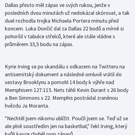
Stolní tenis
Dallas přesto měl zápas ve svých rukou, jenže v
posledních dvou minutách už nedokázal skórovat, a tak
Triatlon
duel rozhodla trojka Michaela Portera minutu před
koncem. Luka Dončič dal za Dallas 22 bodů a mírně si
Veslování
pohoršil v tabulce střelců, které ale stále vládne s
průměrem 33,5 bodu na zápas.
Vodní slalom
Volejbal
Kyrie Irving se po skandálu s odkazem na Twitteru na
antisemitský dokument a následné omluvě vrátil do
Ostatní
sestavy Brooklynu a pomohl 14 body k výhře nad
Memphisem 127:115. Nets táhli Kevin Durant s 26 body
a Ben Simmons s 22. Memphis postrádal zraněnou
hvězdu Ja Moranta.
"Nechtěl jsem nikomu ublížit. Poučil jsem se. Teď už se
ale plně soustředím jen na basketbal," řekl Irving, který
kvůli kauze chyběl osm zápasů.