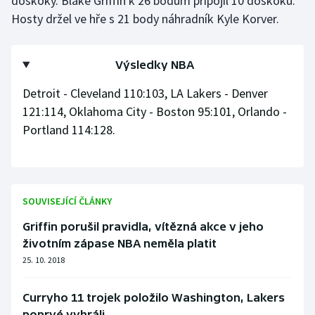
doskoky. Blake Griffin k 26 bodům připojil 10 doskoků.
Stolní tenis
Hosty držel ve hře s 21 body náhradník Kyle Korver.
Triatlon
Výsledky NBA
Veslování
Detroit - Cleveland 110:103, LA Lakers - Denver
121:114, Oklahoma City - Boston 95:101, Orlando -
Vodní slalom
Portland 114:128.
Volejbal
Ostatní
SOUVISEJÍCÍ ČLÁNKY
Griffin porušil pravidla, vítězná akce v jeho
životním zápase NBA neměla platit
25. 10. 2018
Curryho 11 trojek položilo Washington, Lakers
poprvé vyhráli