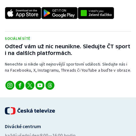
SOCIÁLNÍ SÍTĚ
Odteď vám už nic neunikne. Sledujte ČT sport
i na dalších platformách.
Nenechte si nikde ujít nejnovější sportovní události. Sledujte nás i
na Facebooku, X, Instagramu, Threads či YouTube a buďte v obraze.
Divácké centrum
každý všední den:
8:00—16:00 hodin