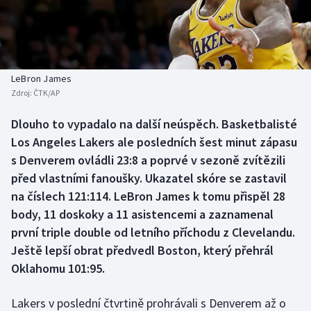
Baseball a softbal
Soutěže
Basketbal
Historické návraty
Biatlon
Aplikace ČT sport
LeBron James
Zdroj:
ČTK/AP
Boby a skeleton
AZ kvíz
Dlouho to vypadalo na další neúspěch. Basketbalisté
Los Angeles Lakers ale posledních šest minut zápasu
Box
s Denverem ovládli 23:8 a poprvé v sezoně zvítězili
Curling
před vlastními fanoušky. Ukazatel skóre se zastavil
na číslech 121:114. LeBron James k tomu přispěl 28
Dostihy
body, 11 doskoky a 11 asistencemi a zaznamenal
první triple double od letního příchodu z Clevelandu.
Florbal
Ještě lepší obrat předvedl Boston, který přehrál
Oklahomu 101:95.
Futsal
Lakers v poslední čtvrtině prohrávali s Denverem až o
Golf