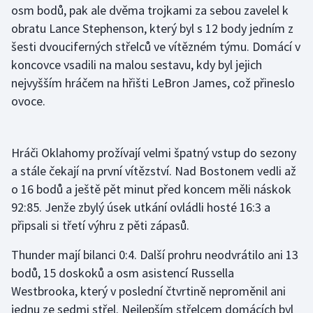
osm bodů, pak ale dvěma trojkami za sebou zavelel k
obratu Lance Stephenson, který byl s 12 body jedním z
Gymnastika
šesti dvouciferných střelců ve vítězném týmu. Domácí v
koncovce vsadili na malou sestavu, kdy byl jejich
Házená
nejvyšším hráčem na hřišti LeBron James, což přineslo
Jezdectví
ovoce.
Judo
Hráči Oklahomy prožívají velmi špatný vstup do sezony
Krasobruslení
a stále čekají na první vítězství. Nad Bostonem vedli až
o 16 bodů a ještě pět minut před koncem měli náskok
Lezení
92:85. Jenže zbylý úsek utkání ovládli hosté 16:3 a
připsali si třetí výhru z pěti zápasů.
Lyže a snowboard
Thunder mají bilanci 0:4. Další prohru neodvrátilo ani 13
Moderní pětiboj
bodů, 15 doskoků a osm asistencí Russella
Westbrooka, který v poslední čtvrtině neproměnil ani
Motorsport
jednu ze sedmi střel. Nejlepším střelcem domácích byl