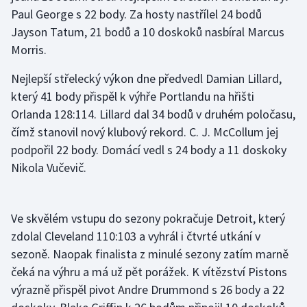
Paul George s 22 body. Za hosty nastřílel 24 bodů
Olympijské hry
Jayson Tatum, 21 bodů a 10 doskoků nasbíral Marcus
Morris.
Parasport
Nejlepší střelecký výkon dne předvedl Damian Lillard,
Plavání
který 41 body přispěl k výhře Portlandu na hřišti
Orlanda 128:114. Lillard dal 34 bodů v druhém poločasu,
Plážový volejbal
čímž stanovil nový klubový rekord. C. J. McCollum jej
podpořil 22 body. Domácí vedl s 24 body a 11 doskoky
Ragby
Nikola Vučevič.
Rychlobruslení
Ve skvělém vstupu do sezony pokračuje Detroit, který
Rychlostní kanoistika
zdolal Cleveland 110:103 a vyhrál i čtvrté utkání v
Short track
sezoně. Naopak finalista z minulé sezony zatím marně
čeká na výhru a má už pět porážek. K vítězství Pistons
Sportovní střelba
výrazně přispěl pivot Andre Drummond s 26 body a 22