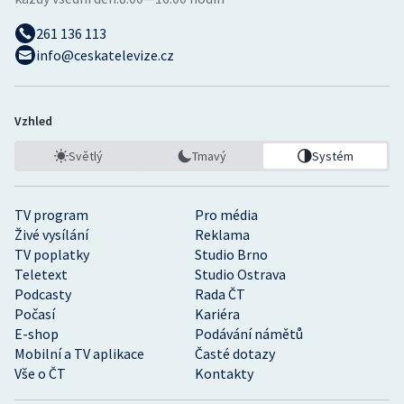
261 136 113
info@ceskatelevize.cz
Vzhled
Světlý
Tmavý
Systém
TV program
Pro média
Živé vysílání
Reklama
TV poplatky
Studio Brno
Teletext
Studio Ostrava
Podcasty
Rada ČT
Počasí
Kariéra
E-shop
Podávání námětů
Mobilní a TV aplikace
Časté dotazy
Vše o ČT
Kontakty