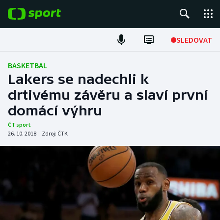
POPULÁRNÍ
SLEDOVAT
Fotbal
BASKETBAL
Lakers se nadechli k
Hokej
drtivému závěru a slaví první
domácí výhru
Tenis
ČT sport
Atletika
26. 10. 2018
|
Zdroj:
ČTK
Cyklistika
DALŠÍ SPORTY
Americký fotbal
NEPŘEHLÉDNĚTE