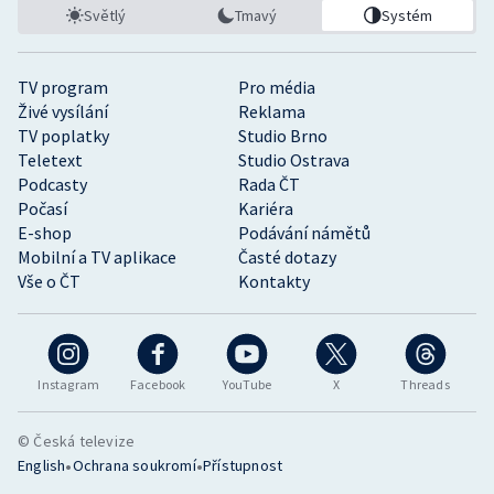
Světlý
Tmavý
Systém
TV program
Pro média
Živé vysílání
Reklama
TV poplatky
Studio Brno
Teletext
Studio Ostrava
Podcasty
Rada ČT
Počasí
Kariéra
E-shop
Podávání námětů
Mobilní a TV aplikace
Časté dotazy
Vše o ČT
Kontakty
Instagram
Facebook
YouTube
X
Threads
© Česká televize
•
•
English
Ochrana soukromí
Přístupnost