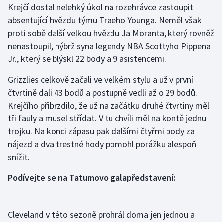
Krejčí dostal nelehký úkol na rozehrávce zastoupit
absentující hvězdu týmu Traeho Younga. Neměl však
Gymnastika
proti sobě další velkou hvězdu Ja Moranta, který rovněž
nenastoupil, nýbrž syna legendy NBA Scottyho Pippena
Házená
Jr., který se blýskl 22 body a 9 asistencemi.
Jezdectví
Grizzlies celkově začali ve velkém stylu a už v první
čtvrtině dali 43 bodů a postupně vedli až o 29 bodů.
Judo
Krejčího přibrzdilo, že už na začátku druhé čtvrtiny měl
tři fauly a musel střídat. V tu chvíli měl na kontě jednu
Krasobruslení
trojku. Na konci zápasu pak dalšími čtyřmi body za
Lezení
nájezd a dva trestné hody pomohl porážku alespoň
snížit.
Lyže a snowboard
Podívejte se na Tatumovo galapředstavení:
Moderní pětiboj
Motorsport
Cleveland v této sezoně prohrál doma jen jednou a