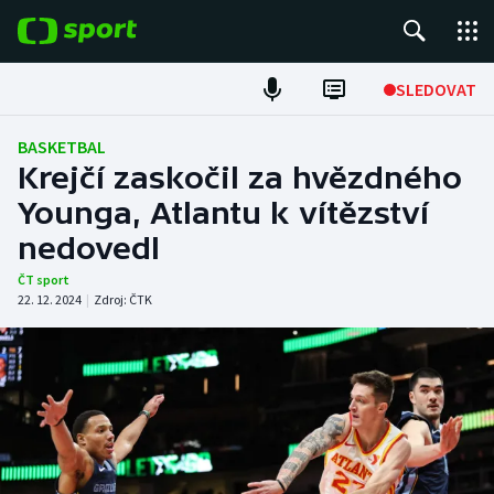
POPULÁRNÍ
SLEDOVAT
Fotbal
BASKETBAL
Krejčí zaskočil za hvězdného
Hokej
Younga, Atlantu k vítězství
nedovedl
Tenis
ČT sport
Atletika
22. 12. 2024
|
Zdroj:
ČTK
Cyklistika
DALŠÍ SPORTY
Americký fotbal
NEPŘEHLÉDNĚTE