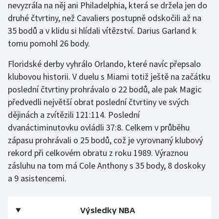
nevyzrála na něj ani Philadelphia, která se držela jen do
Olympijské hry
druhé čtvrtiny, než Cavaliers postupně odskočili až na
35 bodů a v klidu si hlídali vítězství. Darius Garland k
Parasport
tomu pomohl 26 body.
Plavání
Floridské derby vyhrálo Orlando, které navíc přepsalo
klubovou historii. V duelu s Miami totiž ještě na začátku
Plážový volejbal
poslední čtvrtiny prohrávalo o 22 bodů, ale pak Magic
předvedli největší obrat poslední čtvrtiny ve svých
Ragby
dějinách a zvítězili 121:114. Poslední
dvanáctiminutovku ovládli 37:8. Celkem v průběhu
Rychlobruslení
zápasu prohrávali o 25 bodů, což je vyrovnaný klubový
rekord při celkovém obratu z roku 1989. Výraznou
Rychlostní kanoistika
zásluhu na tom má Cole Anthony s 35 body, 8 doskoky
a 9 asistencemi.
Short track
Sportovní střelba
Výsledky NBA