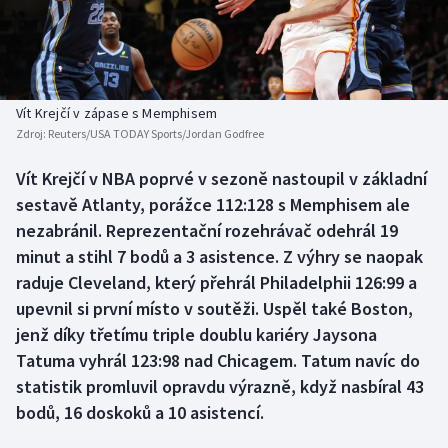
Baseball a softbal
Soutěže
Basketbal
Historické návraty
Biatlon
Aplikace ČT sport
Vít Krejčí v zápase s Memphisem
Zdroj:
Reuters/USA TODAY Sports/Jordan Godfree
Boby a skeleton
AZ kvíz
Vít Krejčí v NBA poprvé v sezoně nastoupil v základní
sestavě Atlanty, porážce 112:128 s Memphisem ale
Box
nezabránil. Reprezentační rozehrávač odehrál 19
Curling
minut a stihl 7 bodů a 3 asistence. Z výhry se naopak
raduje Cleveland, který přehrál Philadelphii 126:99 a
Dostihy
upevnil si první místo v soutěži. Uspěl také Boston,
jenž díky třetímu triple doublu kariéry Jaysona
Florbal
Tatuma vyhrál 123:98 nad Chicagem. Tatum navíc do
statistik promluvil opravdu výrazně, když nasbíral 43
Futsal
bodů, 16 doskoků a 10 asistencí.
Golf