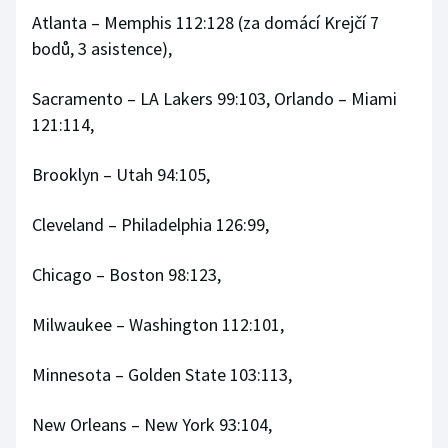
Stolní tenis
Atlanta – Memphis 112:128 (za domácí Krejčí 7
bodů, 3 asistence),
Triatlon
Sacramento – LA Lakers 99:103, Orlando – Miami
Veslování
121:114,
Vodní slalom
Brooklyn – Utah 94:105,
Volejbal
Cleveland – Philadelphia 126:99,
Ostatní
Chicago – Boston 98:123,
Milwaukee – Washington 112:101,
Minnesota – Golden State 103:113,
New Orleans – New York 93:104,