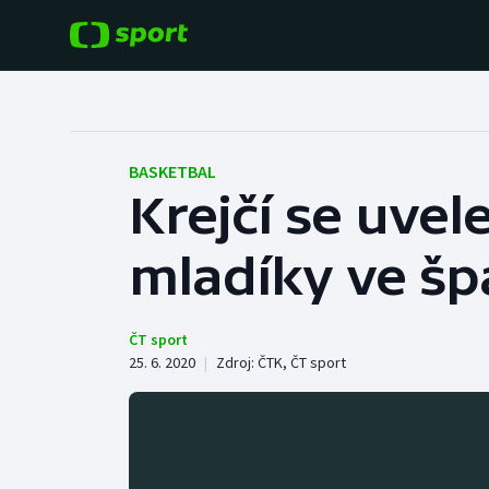
POPULÁRNÍ
DALŠÍ SPORTY
Fotbal
Americký fotbal
BASKETBAL
Krejčí se uvel
Hokej
Baseball a softbal
mladíky ve šp
Tenis
Basketbal
Atletika
Biatlon
ČT sport
25. 6. 2020
|
Zdroj:
ČTK
,
ČT sport
Cyklistika
Boby a skeleton
Box