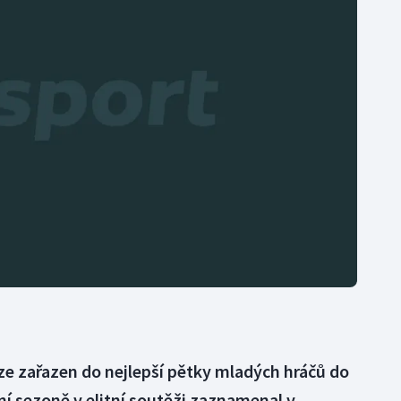
Moderní pětiboj
Triatlon
Motorsport
Veslování
Olympijské hry
Vodní slalom
Parasport
Volejbal
Plavání
Ostatní
Plážový volejbal
lize zařazen do nejlepší pětky mladých hráčů do
ní sezoně v elitní soutěži zaznamenal v