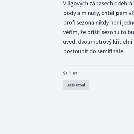
V ligových zápasech odehrál
body a minuty, chtěl jsem vžd
profi sezona nikdy není jed
věřím, že příští sezonu to b
uvedl dvoumetrový křídelní 
postoupit do semifinále.
ŠTÍTKY
Basketbal