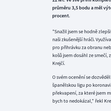
průměru 3,5 bodu a měl výt
procent.
"Snažil jsem se hodně zlepšit
naši zkušenější hráči. Využ
pro přihrávku za obranu neb
košů jsem dosáhl ze smečí, z
Krejčí.
O svém ocenění se dozvěděl 
španělskou ligu po koronavi
překvapení, za které jsem m
bych to nedokázal," řekl Krej