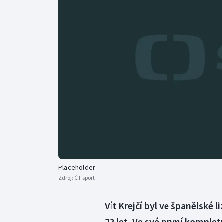
Curling
Dostihy
Florbal
Futsal
Golf
Gymnastika
Placeholder
Zdroj:
ČT sport
Vít Krejčí byl ve španělské 
22 let. Ve své první komplet