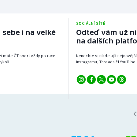
SOCIÁLNÍ SÍTĚ
 sebe i na velké
Odteď vám už nic
na dalších platf
izi máte ČT sport vždy po ruce.
Nenechte si nikde ujít nejnovější
ykoli.
Instagramu, Threads či YouTube 
Č