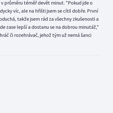
 v průměru téměř devět minut. "Pokud jde o
ycky víc, ale na hřišti jsem se cítil dobře. První
noduchá, takže jsem rád za všechny zkušenosti a
ude zase lepší a dostanu se na dobrou minutáž,"
hráč či rozehrávač, jehož tým už nemá šanci