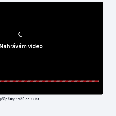
Nahrávám video
pší pětky hráčů do 22 let