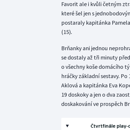
Favorit ale i kvůli četným zt
které šel jen s jednobodový
postaraly kapitánka Pamela
(15).
Brňanky ani jednou neprohrá
se dostaly až tři minuty př
o všechny koše domácího tým
hráčky základní sestavy. Po
Aklová a kapitánka Eva Kope
19 doskoky a jen o dva zaos
doskakování ve prospěch Brňa
Čtvrtfinále play-