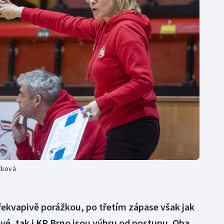
Moderní pětiboj
Triatlon
Motorsport
Veslování
Olympijské hry
Vodní slalom
Parasport
Volejbal
Plavání
Ostatní
Plážový volejbal
čková
překvapivě porážkou, po třetím zápase však jak
vé, tak i KP Brno jsou výhru od postupu. Oba