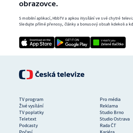
obrazovce.
S mobilní aplikací, HbbTV a apkou iVysílání ve své chytré telev
Sledujte přímé přenosy, články a bonusový obsah kdekoli a kd
TV program
Pro média
Živé vysílání
Reklama
TV poplatky
Studio Brno
Teletext
Studio Ostrava
Podcasty
Rada ČT
Počasí
Kariéra