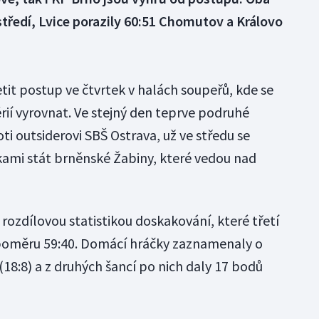
tředí, Lvice porazily 60:51 Chomutov a Královo
it postup ve čtvrtek v halách soupeřů, kde se
érií vyrovnat. Ve stejný den teprve podruhé
i outsiderovi SBŠ Ostrava, už ve středu se
ami stát brněnské Žabiny, které vedou nad
 rozdílovou statistikou doskakování, které třetí
 poměru 59:40. Domácí hráčky zaznamenaly o
18:8) a z druhých šancí po nich daly 17 bodů