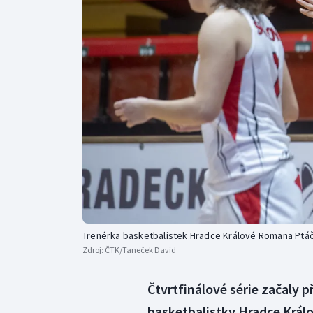
Curling
Dostihy
Florbal
Futsal
Golf
Gymnastika
Trenérka basketbalistek Hradce Králové Romana Ptá
Zdroj:
ČTK/Taneček David
Čtvrtfinálové série začaly 
basketbalistky Hradce Králo