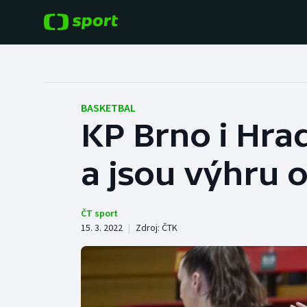
POPULÁRNÍ
DALŠÍ SPORTY
Fotbal
Americký fotbal
BASKETBAL
KP Brno i Hrad
Hokej
Baseball a softbal
a jsou výhru 
Tenis
Basketbal
Atletika
Biatlon
ČT sport
15. 3. 2022
|
Zdroj:
ČTK
Cyklistika
Boby a skeleton
Box