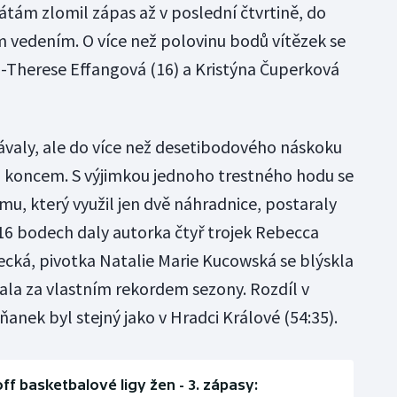
rátám zlomil zápas až v poslední čtvrtině, do
m vedením. O více než polovinu bodů vítězek se
-Therese Effangová (16) a Kristýna Čuperková
valy, ale do více než desetibodového náskoku
ed koncem. S výjimkou jednoho trestného hodu se
u, který využil jen dvě náhradnice, postaraly
 16 bodech daly autorka čtyř trojek Rebecca
cká, pivotka Natalie Marie Kucowská se blýskla
tala za vlastním rekordem sezony. Rozdíl v
nek byl stejný jako v Hradci Králové (54:35).
off basketbalové ligy žen - 3. zápasy: