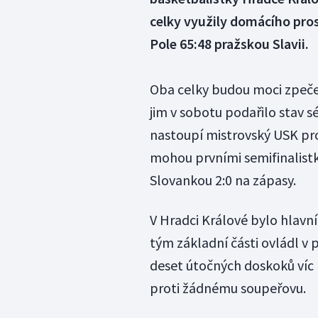
celky využily domácího pros
Pole 65:48 pražskou Slavii.
Oba celky budou moci zpečet
jim v sobotu podařilo stav s
nastoupí mistrovský USK prot
mohou prvními semifinalistk
Slovankou 2:0 na zápasy.
V Hradci Králové bylo hlavní
tým základní části ovládl v
deset útočných doskoků víc (
proti žádnému soupeřovu.