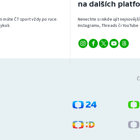
na dalších platf
izi máte ČT sport vždy po ruce.
Nenechte si nikde ujít nejnovější
ykoli.
Instagramu, Threads či YouTube 
Č