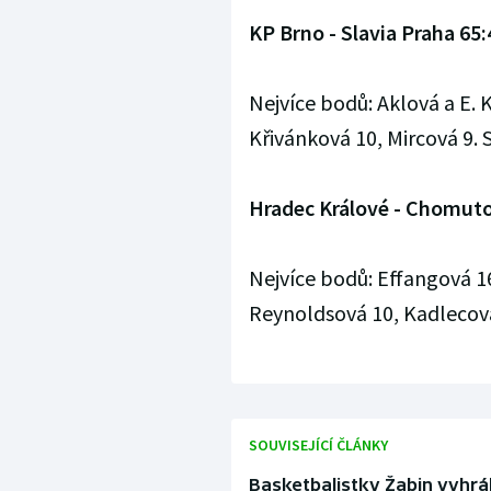
KP Brno - Slavia Praha 65:
Nejvíce bodů: Aklová a E.
Křivánková 10, Mircová 9. St
Hradec Králové - Chomutov
Nejvíce bodů: Effangová 1
Reynoldsová 10, Kadlecová 9
SOUVISEJÍCÍ ČLÁNKY
Basketbalistky Žabin vyhrál