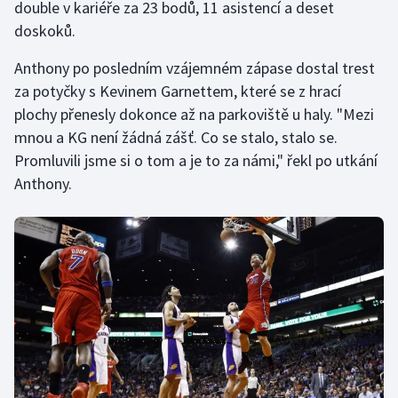
double v kariéře za 23 bodů, 11 asistencí a deset
doskoků.
Gymnastika
Anthony po posledním vzájemném zápase dostal trest
Házená
za potyčky s Kevinem Garnettem, které se z hrací
plochy přenesly dokonce až na parkoviště u haly. "Mezi
Jezdectví
mnou a KG není žádná zášť. Co se stalo, stalo se.
Promluvili jsme si o tom a je to za námi," řekl po utkání
Judo
Anthony.
Krasobruslení
Lezení
Lyže a snowboard
Moderní pětiboj
Motorsport