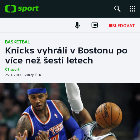
POPULÁRNÍ
SLEDOVAT
Fotbal
BASKETBAL
Knicks vyhráli v Bostonu po
Hokej
více než šesti letech
Tenis
ČT sport
25. 1. 2013
|
Zdroj:
ČTK
Atletika
Cyklistika
DALŠÍ SPORTY
Americký fotbal
NEPŘEHLÉDNĚTE