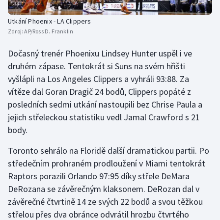
Olympijské hry
Utkání Phoenix - LA Clippers
Zdroj:
AP/Ross D. Franklin
Parasport
Dočasný trenér Phoenixu Lindsey Hunter uspěl i ve
Plavání
druhém zápase. Tentokrát si Suns na svém hřišti
vyšlápli na Los Angeles Clippers a vyhráli 93:88. Za
Plážový volejbal
vítěze dal Goran Dragič 24 bodů, Clippers popáté z
posledních sedmi utkání nastoupili bez Chrise Paula a
Ragby
jejich střeleckou statistiku vedl Jamal Crawford s 21
body.
Rychlobruslení
Toronto sehrálo na Floridě další dramatickou partii. Po
Rychlostní kanoistika
středečním prohraném prodloužení v Miami tentokrát
Raptors porazili Orlando 97:95 díky střele DeMara
Short track
DeRozana se závěrečným klaksonem. DeRozan dal v
závěrečné čtvrtině 14 ze svých 22 bodů a svou těžkou
Sportovní střelba
střelou přes dva obránce odvrátil hrozbu čtvrtého