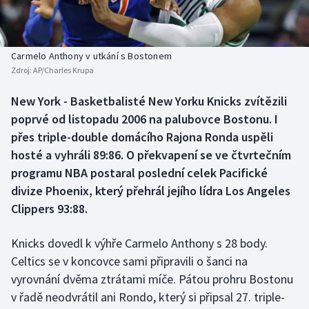
Baseball a softbal
Soutěže
Basketbal
Historické návraty
Carmelo Anthony v utkání s Bostonem
Zdroj:
AP/Charles Krupa
Biatlon
Aplikace ČT sport
New York - Basketbalisté New Yorku Knicks zvítězili
Boby a skeleton
AZ kvíz
poprvé od listopadu 2006 na palubovce Bostonu. I
přes triple-double domácího Rajona Ronda uspěli
Box
hosté a vyhráli 89:86. O překvapení se ve čtvrtečním
programu NBA postaral poslední celek Pacifické
Curling
divize Phoenix, který přehrál jejího lídra Los Angeles
Clippers 93:88.
Dostihy
Florbal
Knicks dovedl k výhře Carmelo Anthony s 28 body.
Celtics se v koncovce sami připravili o šanci na
Futsal
vyrovnání dvěma ztrátami míče. Pátou prohru Bostonu
v řadě neodvrátil ani Rondo, který si připsal 27. triple-
Golf