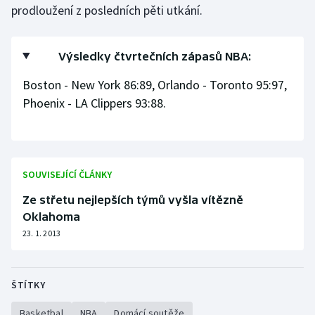
prodloužení z posledních pěti utkání.
Stolní tenis
Triatlon
Výsledky čtvrtečních zápasů NBA:
Veslování
Boston - New York 86:89, Orlando - Toronto 95:97,
Phoenix - LA Clippers 93:88.
Vodní slalom
Volejbal
SOUVISEJÍCÍ ČLÁNKY
Ostatní
Ze střetu nejlepších týmů vyšla vítězně
Oklahoma
23. 1. 2013
ŠTÍTKY
Basketbal
NBA
Domácí soutěže