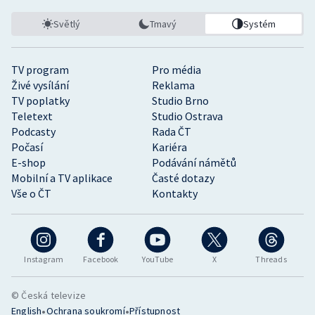
Světlý
Tmavý
Systém
TV program
Pro média
Živé vysílání
Reklama
TV poplatky
Studio Brno
Teletext
Studio Ostrava
Podcasty
Rada ČT
Počasí
Kariéra
E-shop
Podávání námětů
Mobilní a TV aplikace
Časté dotazy
Vše o ČT
Kontakty
Instagram
Facebook
YouTube
X
Threads
© Česká televize
•
•
English
Ochrana soukromí
Přístupnost