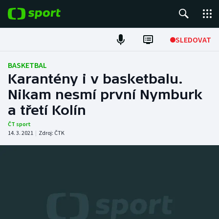
POPULÁRNÍ
SLEDOVAT
Fotbal
BASKETBAL
Karantény i v basketbalu.
Hokej
Nikam nesmí první Nymburk
a třetí Kolín
Tenis
ČT sport
Atletika
14. 3. 2021
|
Zdroj:
ČTK
Cyklistika
DALŠÍ SPORTY
Americký fotbal
NEPŘEHLÉDNĚTE