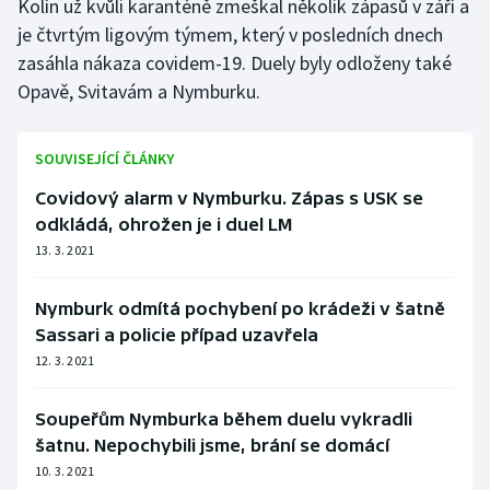
Kolín už kvůli karanténě zmeškal několik zápasů v září a
je čtvrtým ligovým týmem, který v posledních dnech
Olympijské hry
zasáhla nákaza covidem-19. Duely byly odloženy také
Parasport
Opavě, Svitavám a Nymburku.
Plavání
SOUVISEJÍCÍ ČLÁNKY
Plážový volejbal
Covidový alarm v Nymburku. Zápas s USK se
odkládá, ohrožen je i duel LM
Ragby
13. 3. 2021
Rychlobruslení
Nymburk odmítá pochybení po krádeži v šatně
Sassari a policie případ uzavřela
Rychlostní kanoistika
12. 3. 2021
Short track
Soupeřům Nymburka během duelu vykradli
šatnu. Nepochybili jsme, brání se domácí
Sportovní střelba
10. 3. 2021