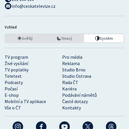
info@ceskatelevize.cz
Vzhled
Světlý
Tmavý
Systém
TV program
Pro média
Živé vysílání
Reklama
TV poplatky
Studio Brno
Teletext
Studio Ostrava
Podcasty
Rada ČT
Počasí
Kariéra
E-shop
Podávání námětů
Mobilní a TV aplikace
Časté dotazy
Vše o ČT
Kontakty