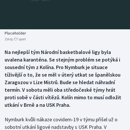
Baseball a softbal
Soutěže
Basketbal
Historické návraty
Biatlon
Aplikace ČT sport
Placeholder
Zdroj:
ČT sport
Boby a skeleton
AZ kvíz
Na nejlepší tým Národní basketbalové ligy byla
uvalena karanténa. Se stejným problém se potýká i
Box
sousední tým z Kolína. Pro Nymburk je situace
Curling
tíživější o to, že se měl v úterý utkat se španělskou
Zaragozou v Lize Mistrů. Bude se hledat náhradní
Dostihy
termín. V sobotu měli oba středočeské týmy hrát
proti sobě v části vítězů. Kolín mimo to musí odložit
Florbal
utkání v Brně a na USK Praha.
Futsal
Nymburk kvůli nákaze covidem-19 v týmu přišel už o
sobotní utkání ligové nadstavby s USK Praha. V
Golf