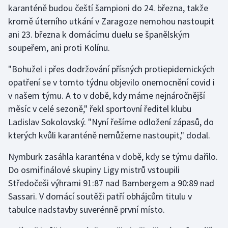
karanténě budou čeští šampioni do 24. března, takže
kromě úterního utkání v Zaragoze nemohou nastoupit
Gymnastika
ani 23. března k domácímu duelu se španělským
soupeřem, ani proti Kolínu.
Házená
"Bohužel i přes dodržování přísných protiepidemických
Jezdectví
opatření se v tomto týdnu objevilo onemocnění covid i
v našem týmu. A to v době, kdy máme nejnáročnější
Judo
měsíc v celé sezoně," řekl sportovní ředitel klubu
Ladislav Sokolovský. "Nyní řešíme odložení zápasů, do
Krasobruslení
kterých kvůli karanténě nemůžeme nastoupit," dodal.
Lezení
Nymburk zasáhla karanténa v době, kdy se týmu dařilo.
Do osmifinálové skupiny Ligy mistrů vstoupili
Lyže a snowboard
Středočeši výhrami 91:87 nad Bambergem a 90:89 nad
Moderní pětiboj
Sassari. V domácí soutěži patří obhájcům titulu v
tabulce nadstavby suverénně první místo.
Motorsport