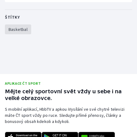
Stolní tenis
ŠTÍTKY
Triatlon
Basketbal
Veslování
Vodní slalom
Volejbal
Ostatní
APLIKACE ČT SPORT
Mějte celý sportovní svět vždy u sebe i na
velké obrazovce.
S mobilní aplikací, HbbTV a apkou iVysílání ve své chytré televizi
máte ČT sport vždy po ruce. Sledujte přímé přenosy, články a
bonusový obsah kdekoli a kdykoli.