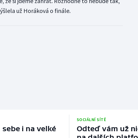
e, že si jdeme zahrát. Rozhodně to nebude tak,
šlela už Horáková o finále.
SOCIÁLNÍ SÍTĚ
 sebe i na velké
Odteď vám už nic
na dalších platf