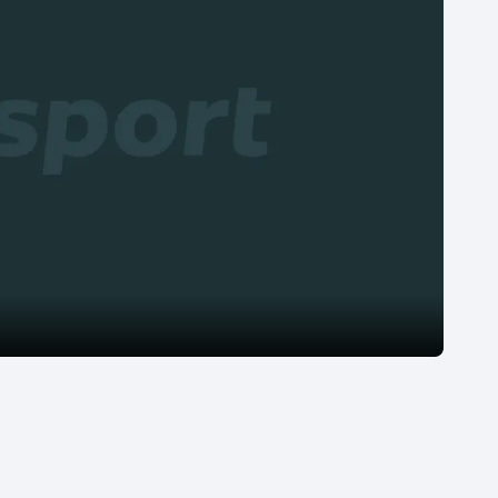
Moderní pětiboj
Triatlon
Motorsport
Veslování
Olympijské hry
Vodní slalom
Parasport
Volejbal
Plavání
Ostatní
Plážový volejbal