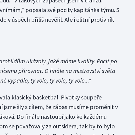
u. "V takových zápasech jsem v tranzu.
nímám," popsala své pocity kapitánka týmu. S
do v úspěch příliš nevěřil. Ale i elitní protivník
arohlídům ukázaly, jaké máme kvality. Pocit po
ničemu přirovnat. O finále na mistrovství světa
ě vypadlo, ty vole, ty vole, ty vole..."
vala klasický basketbal. Pivotky soupeře
ní jsme šly s cílem, že zápas musíme proměnit v
ráková. Do finále nastoupí jako ke každému
m se považovaly za outsidera, tak by to bylo