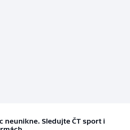
 neunikne. Sledujte ČT sport i
ormách.