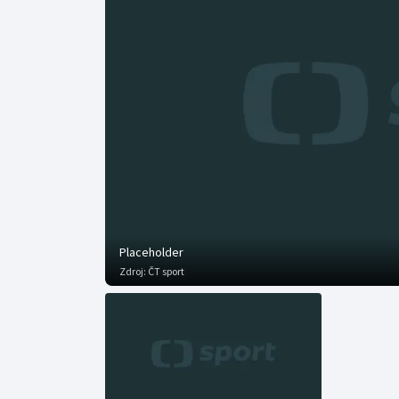
Curling
Dostihy
Florbal
Futsal
Golf
Gymnastika
Placeholder
Zdroj:
ČT sport