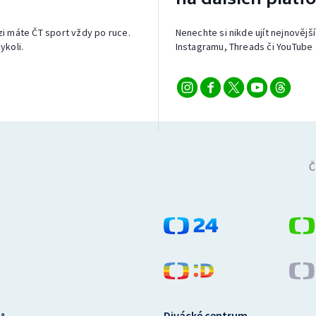
izi máte ČT sport vždy po ruce.
Nenechte si nikde ujít nejnovější
ykoli.
Instagramu, Threads či YouTube 
Č
Divácké centrum