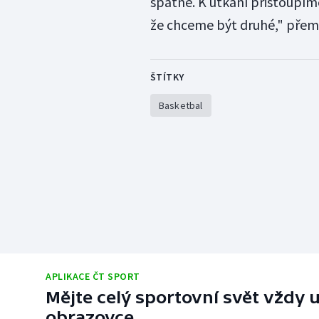
špatné. K utkání přistoupím
že chceme být druhé," přemý
ŠTÍTKY
Basketbal
APLIKACE ČT SPORT
Mějte celý sportovní svět vždy u
obrazovce.