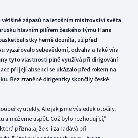
ve většině zápasů na letošním mistrovství světa
ělorusku hlavním pilířem českého týmu Hana
basketbalistky herně dozrála, už před
vu vyzařovalo sebevědomí, odvaha a také víra
ny tyto vlastnosti plně využívá při dirigování
ce při její absenci se ukázalo před rokem na
ku. Bez zraněné dirigentky skončily české
oupeřky utekly. Ale jak jsme výsledek otočily,
lu a můžeme uspět. Což bylo rozhodující,"
terá přiznala, že si i zanadává při