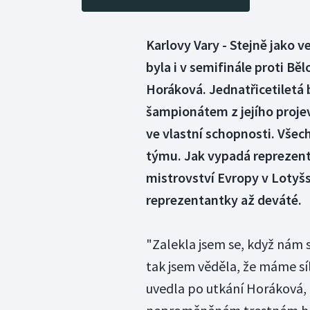
Karlovy Vary - Stejně jako 
byla i v semifinále proti B
Horáková. Jednatřicetiletá 
šampionátem z jejího proje
ve vlastní schopnosti. Všech
týmu. Jak vypadá reprezenta
mistrovství Evropy v Lotyšs
reprezentantky až deváté.
"Zalekla jsem se, když nám s
tak jsem věděla, že máme sí
uvedla po utkání Horáková, k