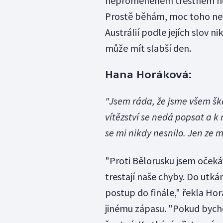
neproměněném trestném hod
Prostě běhám, moc toho nev
Austrálií podle jejích slov nik
může mít slabší den.
Hana Horáková:
"Jsem ráda, že jsme všem šk
vítězství se nedá popsat a k 
se mi nikdy nesnilo. Jen ze mn
"Proti Bělorusku jsem očeká
trestají naše chyby. Do utká
postup do finále," řekla Ho
jinému zápasu. "Pokud bycho