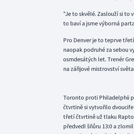
"Je to skvělé. Zaslouží si to
to baví a jsme výborná parta
Pro Denver je to teprve třet
naopak podruhé za sebou vypa
osmdesátých let. Trenér Gre
na zářijové mistrovství svět
Toronto proti Philadelphii p
čtvrtině si vytvořilo dvoucife
třetí čtvrtině už tlaku Rapt
předvedl šňůru 13:0 a zlomil