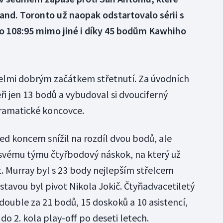
tland. Toronto už naopak odstartovalo sérii s
lo 108:95 mimo jiné i díky 45 bodům Kawhiho
elmi dobrým začátkem střetnutí. Za úvodních
i jen 13 bodů a vybudoval si dvouciferný
dramatické koncovce.
řed koncem snížil na rozdíl dvou bodů, ale
 svému týmu čtyřbodový náskok, na který už
 Murray byl s 23 body nejlepším střelcem
tavou byl pivot Nikola Jokič. Čtyřiadvacetiletý
double za 21 bodů, 15 doskoků a 10 asistencí,
do 2. kola play-off po deseti letech.