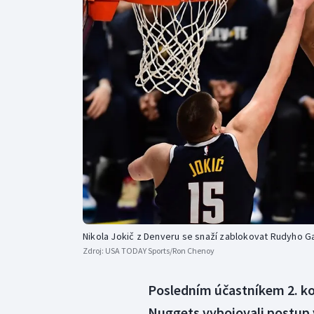
Curling
Dostihy
Florbal
Futsal
Golf
Gymnastika
Nikola Jokič z Denveru se snaží zablokovat Rudyho G
Zdroj:
USA TODAY Sports/Ron Chenoy
Posledním účastníkem 2. kol
Nuggets vybojovali postup 