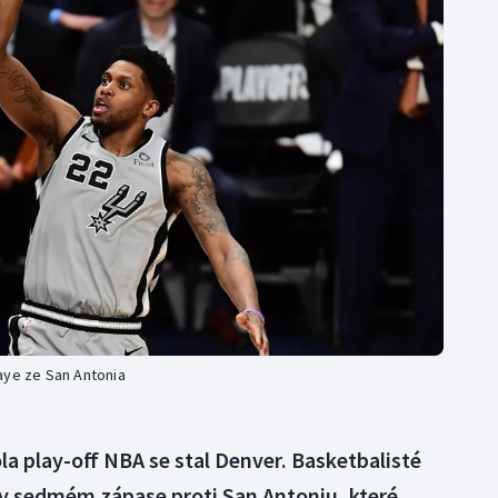
Moderní pětiboj
Triatlon
Motorsport
Veslování
Olympijské hry
Vodní slalom
Parasport
Volejbal
Plavání
Ostatní
Plážový volejbal
aye ze San Antonia
a play-off NBA se stal Denver. Basketbalisté
v sedmém zápase proti San Antoniu, které