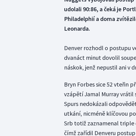
udolali 90:86, a čeká je Por
Philadelphií a doma zvítězi
Leonarda.
Denver rozhodl o postupu v
dvanáct minut dovolil soupeř
náskok, jenž nepustil ani v 
Bryn Forbes sice 52 vteřin p
vzápětí Jamal Murray vrátil
Spurs nedokázali odpovědět.
utkání, nicméně klíčovou pos
Srb totiž zaznamenal triple 
čímž zařídil Denveru postup 