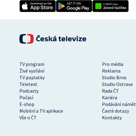
TV program
Pro média
Živé vysílání
Reklama
TV poplatky
Studio Brno
Teletext
Studio Ostrava
Podcasty
Rada ČT
Počasí
Kariéra
E-shop
Podávání námět
Mobilní a TV aplikace
Časté dotazy
Vše o ČT
Kontakty