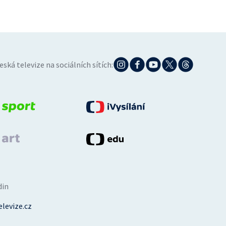
eská televize na sociálních sítích:
din
levize.cz