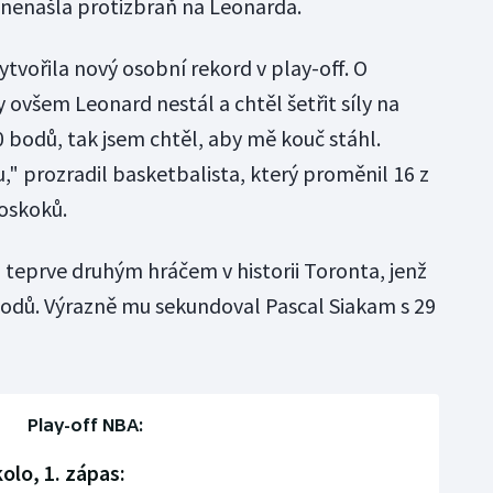
e nenašla protizbraň na Leonarda.
tvořila nový osobní rekord v play-off. O
ovšem Leonard nestál a chtěl šetřit síly na
20 bodů, tak jsem chtěl, aby mě kouč stáhl.
," prozradil basketbalista, který proměnil 16 z
doskoků.
vi teprve druhým hráčem v historii Toronta, jenž
 bodů. Výrazně mu sekundoval Pascal Siakam s 29
Play-off NBA:
olo, 1. zápas: