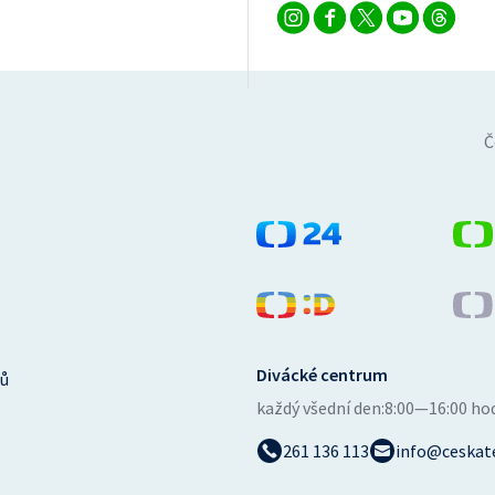
Č
Divácké centrum
ů
každý všední den:
8:00—16:00 ho
261 136 113
info@ceskate