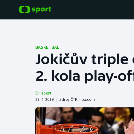
POPULÁRNÍ
DALŠÍ SPORTY
Fotbal
Americký fotbal
BASKETBAL
Jokičův triple
Hokej
Baseball a softbal
2. kola play-o
Tenis
Basketbal
Atletika
Biatlon
ČT sport
28. 4. 2019
|
Zdroj:
ČTK
,
nba.com
Cyklistika
Boby a skeleton
Box