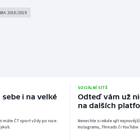
NBA 2018/2019
SOCIÁLNÍ SÍTĚ
 sebe i na velké
Odteď vám už nic
na dalších platf
izi máte ČT sport vždy po ruce.
Nenechte si nikde ujít nejnovější
ykoli.
Instagramu, Threads či YouTube 