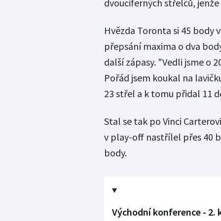
dvouciferných střelců, jenž
Hvězda Toronta si 45 body vy
přepsání maxima o dva body 
další zápasy. "Vedli jsme o 
Pořád jsem koukal na lavičku
23 střel a k tomu přidal 11 
Stal se tak po Vinci Cartero
v play-off nastřílel přes 40
body.
Východní konference - 2. k