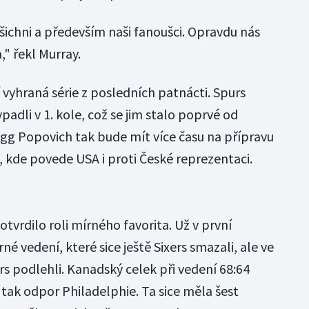
 všichni a především naši fanoušci. Opravdu nás
," řekl Murray.
í vyhraná série z posledních patnácti. Spurs
dli v 1. kole, což se jim stalo poprvé od
gg Popovich tak bude mít více času na přípravu
a, kde povede USA i proti České reprezentaci.
otvrdilo roli mírného favorita. Už v první
rné vedení, které sice ještě Sixers smazali, ale ve
ors podlehli. Kanadský celek při vedení 68:64
 tak odpor Philadelphie. Ta sice měla šest