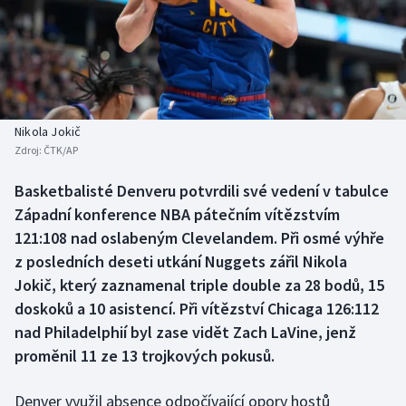
Baseball a softbal
Soutěže
Basketbal
Historické návraty
Biatlon
Aplikace ČT sport
Nikola Jokič
Boby a skeleton
AZ kvíz
Zdroj:
ČTK/AP
Box
Basketbalisté Denveru potvrdili své vedení v tabulce
Západní konference NBA pátečním vítězstvím
Curling
121:108 nad oslabeným Clevelandem. Při osmé výhře
z posledních deseti utkání Nuggets zářil Nikola
Dostihy
Jokič, který zaznamenal triple double za 28 bodů, 15
doskoků a 10 asistencí. Při vítězství Chicaga 126:112
Florbal
nad Philadelphií byl zase vidět Zach LaVine, jenž
proměnil 11 ze 13 trojkových pokusů.
Futsal
Denver využil absence odpočívající opory hostů
Golf