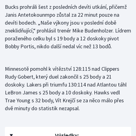
Bucks prohráli šest z posledních devíti utkání, přičemž
Janis Antetokounmpo zůstal za 22 minut pouze na
devíti bodech. „Naše výkony jsou v poslední době
zneklidňující,“ prohlásil trenér Mike Budenholzer. Lídrem
poraženého celku byl s 19 body a 12 doskoky pivot
Bobby Portis, nikdo další nedal víc než 13 bodů.
Minnesotě pomohl k vítězství 128:115 nad Clippers
Rudy Gobert, který duel zakončil s 25 body a 21
doskoky. Lakers při triumfu 130:114 nad Atlantou táhl
LeBron James s 25 body a 10 doskoky. Hawks vedl
Trae Young s 32 body, Vít Krejčí se za něco málo přes
dvě minuty do statistik nezapsal.
Výsledky: