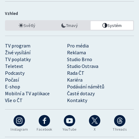
Vzhled
Světlý
Tmavý
Systém
TV program
Pro média
Živé vysílání
Reklama
TV poplatky
Studio Brno
Teletext
Studio Ostrava
Podcasty
Rada ČT
Počasí
Kariéra
E-shop
Podávání námětů
Mobilní a TV aplikace
Časté dotazy
Vše o ČT
Kontakty
Instagram
Facebook
YouTube
X
Threads