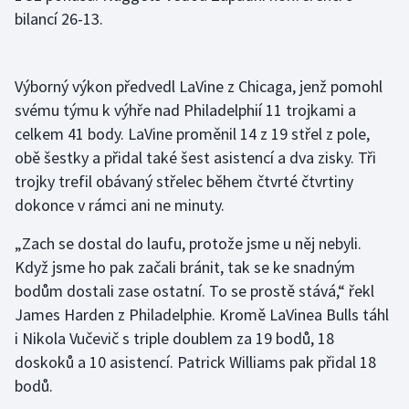
bilancí 26-13.
Olympijské hry
Parasport
Výborný výkon předvedl LaVine z Chicaga, jenž pomohl
svému týmu k výhře nad Philadelphií 11 trojkami a
Plavání
celkem 41 body. LaVine proměnil 14 z 19 střel z pole,
obě šestky a přidal také šest asistencí a dva zisky. Tři
Plážový volejbal
trojky trefil obávaný střelec během čtvrté čtvrtiny
Ragby
dokonce v rámci ani ne minuty.
„Zach se dostal do laufu, protože jsme u něj nebyli.
Rychlobruslení
Když jsme ho pak začali bránit, tak se ke snadným
bodům dostali zase ostatní. To se prostě stává,“ řekl
Rychlostní kanoistika
James Harden z Philadelphie. Kromě LaVinea Bulls táhl
Short track
i Nikola Vučevič s triple doublem za 19 bodů, 18
doskoků a 10 asistencí. Patrick Williams pak přidal 18
Sportovní střelba
bodů.