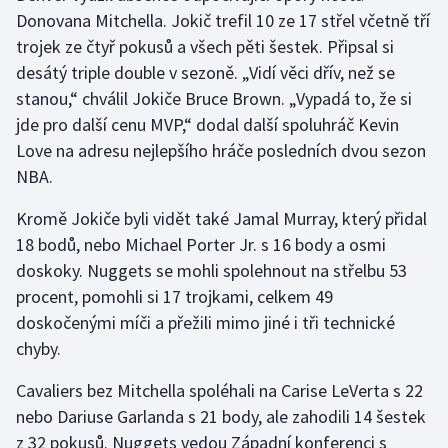
Donovana Mitchella. Jokič trefil 10 ze 17 střel včetně tří
trojek ze čtyř pokusů a všech pěti šestek. Připsal si
Gymnastika
desátý triple double v sezoně. „Vidí věci dřív, než se
Házená
stanou,“ chválil Jokiče Bruce Brown. „Vypadá to, že si
jde pro další cenu MVP,“ dodal další spoluhráč Kevin
Jezdectví
Love na adresu nejlepšího hráče posledních dvou sezon
NBA.
Judo
Kromě Jokiče byli vidět také Jamal Murray, který přidal
Krasobruslení
18 bodů, nebo Michael Porter Jr. s 16 body a osmi
doskoky. Nuggets se mohli spolehnout na střelbu 53
Lezení
procent, pomohli si 17 trojkami, celkem 49
doskočenými míči a přežili mimo jiné i tři technické
Lyže a snowboard
chyby.
Moderní pětiboj
Cavaliers bez Mitchella spoléhali na Carise LeVerta s 22
nebo Dariuse Garlanda s 21 body, ale zahodili 14 šestek
Motorsport
z 32 pokusů. Nuggets vedou Západní konferenci s