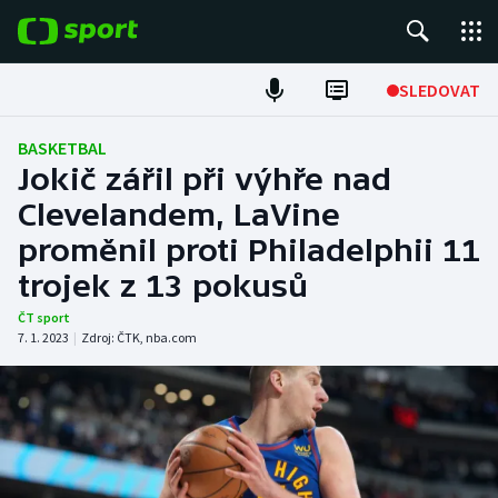
POPULÁRNÍ
SLEDOVAT
Fotbal
BASKETBAL
Jokič zářil při výhře nad
Hokej
Clevelandem, LaVine
proměnil proti Philadelphii 11
Tenis
trojek z 13 pokusů
Atletika
ČT sport
7. 1. 2023
|
Zdroj:
ČTK
,
nba.com
Cyklistika
DALŠÍ SPORTY
Americký fotbal
NEPŘEHLÉDNĚTE