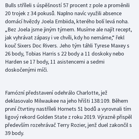
Stolní tenis
Bulls stříleli s úspěšností 57 procent z pole a proměnili
20 trojek z 34 pokusů. Naplno navíc využili absence
Triatlon
domácí hvězdy Joela Embiida, kterého bolí levá noha.
„Bez Joela jsme jiným týmem. Musíme ale najít recept,
Veslování
jak vyhrávat zápasy i ve chvíli, kdy ho nemáme,“ řekl
kouč Sixers Doc Rivers. Jeho tým táhli Tyrese Maxey s
Vodní slalom
26 body, Tobias Harris s 22 body a 11 doskoky nebo
Harden se 17 body, 11 asistencemi a sedmi
Volejbal
doskočenými míči.
Ostatní
Famózní představení odehrálo Charlotte, jež
deklasovalo Milwaukee na jeho hřišti 138:109. Během
první čtvrtiny nastříleli Hornets 51 bodů a vyrovnali tím
ligový rekord Golden State z roku 2019. Výrazně přispěl
především rozehrávač Terry Rozier, jenž duel zakončil s
39 body.