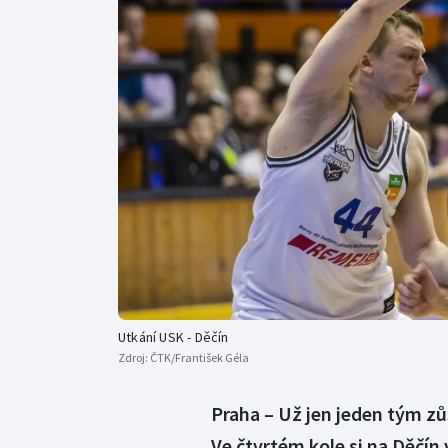
Curling
Dostihy
Florbal
Futsal
Golf
Gymnastika
Utkání USK - Děčín
Zdroj:
ČTK/František Géla
Praha – Už jen jeden tým zů
Ve čtvrtém kole si na Děčín 