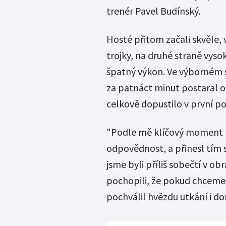
trenér Pavel Budínský.
Hosté přitom začali skvěle, v
trojky, na druhé straně vyso
špatný výkon. Ve výborném s
za patnáct minut postaral o 
celkově dopustilo v první po
"Podle mě klíčový moment b
odpovědnost, a přinesl tí
jsme byli příliš sobečtí v o
pochopili, že pokud chceme
pochválil hvězdu utkání i do