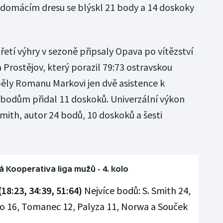
v domácím dresu se blýskl 21 body a 14 doskoky
etí výhry v sezoně připsaly Opava po vítězství
a Prostějov, který porazil 79:73 ostravskou
ěly Romanu Markovi jen dvě asistence k
6 bodům přidal 11 doskoků. Univerzální výkon
mith, autor 24 bodů, 10 doskoků a šesti
 Kooperativa liga mužů - 4. kolo
(18:23, 34:39, 51:64)
Nejvíce bodů: S. Smith 24,
rko 16, Tomanec 12, Palyza 11, Norwa a Souček