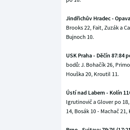
Jindřichův Hradec - Opava 
Brooks 22, Fait, Zuzák a Ca
Bujnoch 10.
USK Praha - Děčín 87:84 po
bodů: J. Bohačík 26, Primor
Houška 20, Kroutil 11.
Ústí nad Labem - Kolín 110
Igrutinovič a Glover po 18
14, Bosák 10 - Machač 21, K
Brno - Svitavy 79:76 (17:21