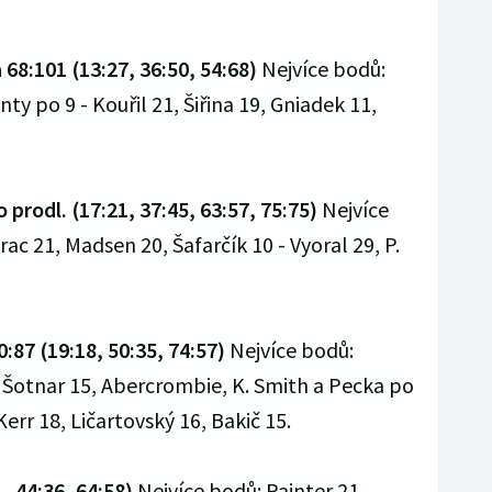
68:101 (13:27, 36:50, 54:68)
Nejvíce bodů:
nty po 9 - Kouřil 21, Šiřina 19, Gniadek 11,
 prodl. (17:21, 37:45, 63:57, 75:75)
Nejvíce
ac 21, Madsen 20, Šafarčík 10 - Vyoral 29, P.
:87 (19:18, 50:35, 74:57)
Nejvíce bodů:
, Šotnar 15, Abercrombie, K. Smith a Pecka po
err 18, Ličartovský 16, Bakič 15.
, 44:36, 64:58)
Nejvíce bodů: Painter 21,