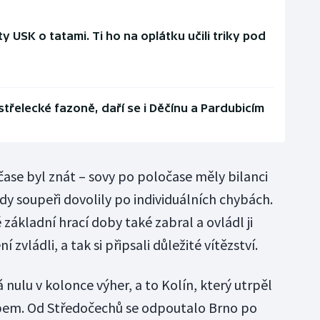
y USK o tatami. Ti ho na oplátku učili triky pod
třelecké fazoně, daří se i Děčínu a Pardubicím
se byl znát – sovy po poločase měly bilanci
ody soupeři dovolily po individuálních chybách.
 základní hrací doby také zabral a ovládl ji
zvládli, a tak si připsali důležité vítězství.
nulu v kolonce výher, a to Kolín, který utrpěl
abem. Od Středočechů se odpoutalo Brno po