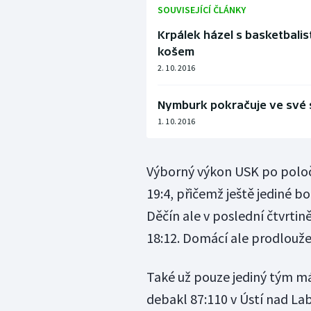
SOUVISEJÍCÍ ČLÁNKY
Krpálek házel s basketbalist
košem
2. 10. 2016
Nymburk pokračuje ve své s
1. 10. 2016
Výborný výkon USK po poloča
19:4, přičemž ještě jediné b
Děčín ale v poslední čtvrtině
18:12. Domácí ale prodloužení 
Také už pouze jediný tým má 
debakl 87:110 v Ústí nad L