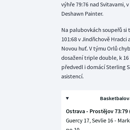
výhře 79:76 nad Svitavami, 
Deshawn Painter.
Na palubovkách soupeřů si tř
101:68 v Jindřichově Hradci 
Novou huť. V týmu Orlů chyb
dosažení triple double, k 1
předvedl i domácí Sterling S
asistencí.
Basketbalová
Ostrava - Prostějov 73:79 
Guercy 17, Sevlie 16 - Ma
po 10.