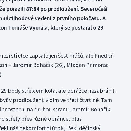
e porazili 87:84 po prodloužení. Severočeši
náctibodové vedení z prvního poločasu. A
kon Tomáše Vyorala, který se postaral o 29
i střelce zapsalo jen šest hráčů, ale hned tři
kon – Jaromír Bohačík (26), Mladen Primorac
).
 29 body střelcem kola, ale porážce nezabránil.
byť v prodloužení, vidím ve třetí čtvrtině. Tam
innostech, na druhou stranu Jaromír Bohačík
o střely přes různé obránce, plus
řekl náš nekomfortní útok," řekl děčínský