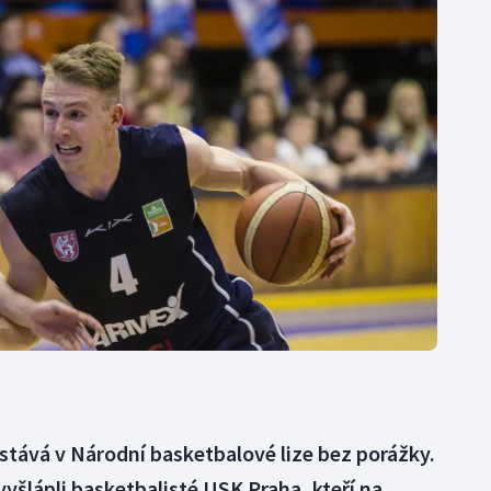
Moderní pětiboj
Triatlon
Motorsport
Veslování
Olympijské hry
Vodní slalom
Parasport
Volejbal
Plavání
Ostatní
Plážový volejbal
stává v Národní basketbalové lize bez porážky.
vyšlápli basketbalisté USK Praha, kteří na