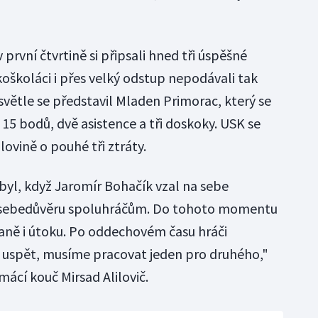
 první čtvrtině si připsali hned tři úspěšné
koškoláci i přes velký odstup nepodávali tak
větle se představil Mladen Primorac, který se
15 bodů, dvě asistence a tři doskoky. USK se
lovině o pouhé tři ztráty.
yl, když Jaromír Bohačík vzal na sebe
m sebedůvěru spoluhráčům. Do tohoto momentu
braně i útoku. Po oddechovém času hráči
 uspět, musíme pracovat jeden pro druhého,"
mácí kouč Mirsad Alilovič.