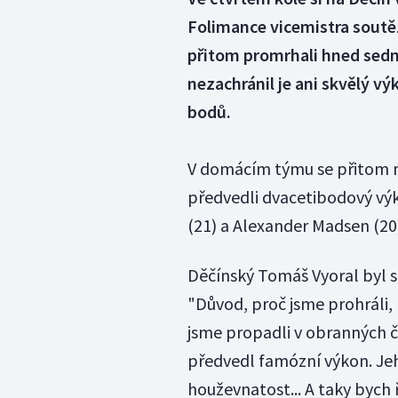
Folimance vicemistra soutěž
přitom promrhali hned sedm
nezachránil je ani skvělý vý
bodů.
V domácím týmu se přitom mez
předvedli dvacetibodový vý
(21) a Alexander Madsen (20
Děčínský Tomáš Vyoral byl s
"Důvod, proč jsme prohráli, 
jsme propadli v obranných č
předvedl famózní výkon. Jeh
houževnatost... A taky bych 