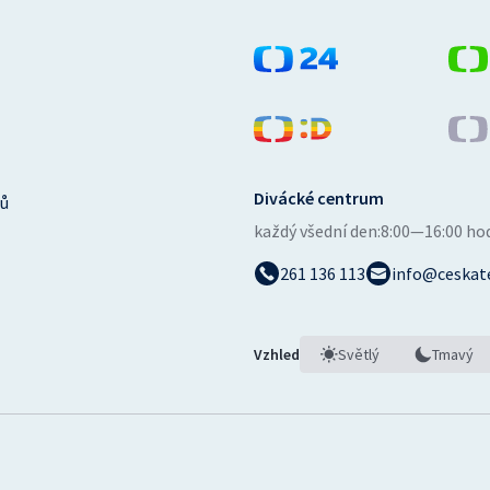
Divácké centrum
ů
každý všední den:
8:00—16:00 ho
261 136 113
info@ceskate
Vzhled
Světlý
Tmavý