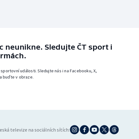
 neunikne. Sledujte ČT sport i
ormách.
 sportovní události. Sledujte nás i na Facebooku, X,
a buďte v obraze.
eská televize na sociálních sítích: