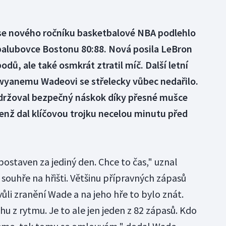
se nového ročníku basketbalové NBA podlehlo
alubovce Bostonu 80:88. Nová posila LeBron
ů, ale také osmkrát ztratil míč. Další letní
Dwyanemu Wadeovi se střelecky vůbec nedařilo.
udržoval bezpečný náskok díky přesné mušce
jenž dal klíčovou trojku necelou minutu před
postaven za jediný den. Chce to čas," uznal
souhře na hřišti. Většinu přípravných zápasů
li zranění Wade a na jeho hře to bylo znát.
u z rytmu. Je to ale jen jeden z 82 zápasů. Kdo