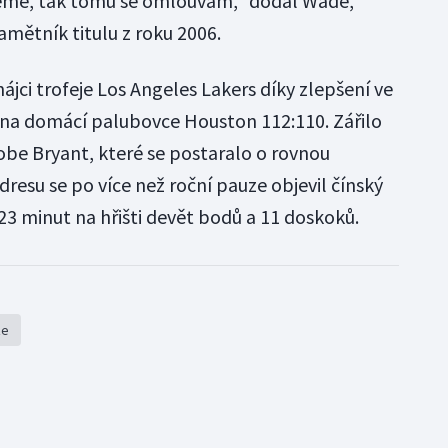
ajeme, tak tomu se omlouvám," dodal Wade,
mětník titulu z roku 2006.
ájci trofeje Los Angeles Lakers díky zlepšení ve
 na domácí palubovce Houston 112:110. Zářilo
be Bryant, které se postaralo o rovnou
dresu se po více než roční pauze objevil čínský
 23 minut na hřišti devět bodů a 11 doskoků.
že