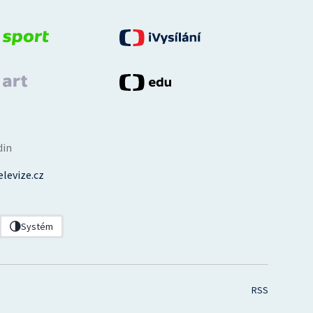
din
levize.cz
Systém
RSS