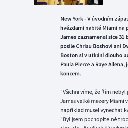
New York - V úvodním zápa
hvězdami nabité Miami na p
James zaznamenal sice 31 bod
posile Chrisu Boshovi ani 
Boston si v utkání dlouho 
Paula Pierce a Raye Allena, 
koncem.
"Všichni víme, že Řím nebyl 
James velké mezery Miami v 
například musel vynechat kvů
"Byl jsem pochopitelně troch