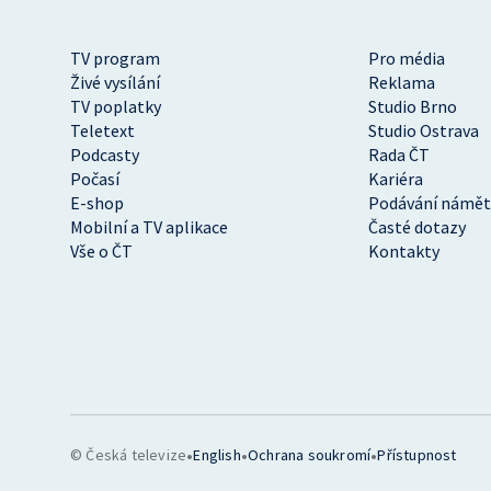
TV program
Pro média
Živé vysílání
Reklama
TV poplatky
Studio Brno
Teletext
Studio Ostrava
Podcasty
Rada ČT
Počasí
Kariéra
E-shop
Podávání námět
Mobilní a TV aplikace
Časté dotazy
Vše o ČT
Kontakty
•
•
•
© Česká televize
English
Ochrana soukromí
Přístupnost