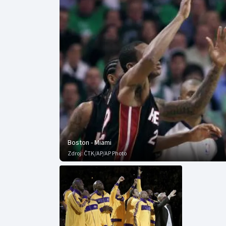
Curling
Dostihy
Florbal
Futsal
Golf
Gymnastika
Boston - Miami
Zdroj:
ČTK/AP/AP Photo