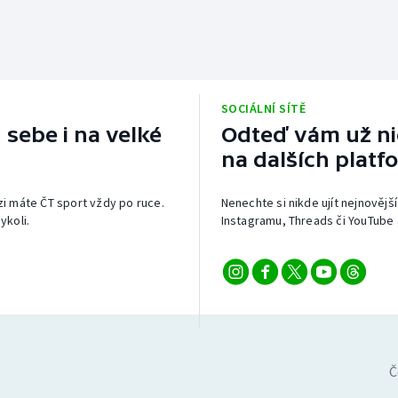
SOCIÁLNÍ SÍTĚ
 sebe i na velké
Odteď vám už nic
na dalších platf
izi máte ČT sport vždy po ruce.
Nenechte si nikde ujít nejnovější
ykoli.
Instagramu, Threads či YouTube 
Č