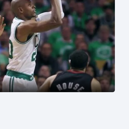
Moderní pětiboj
Triatlon
Motorsport
Veslování
Olympijské hry
Vodní slalom
Parasport
Volejbal
Plavání
Ostatní
Plážový volejbal