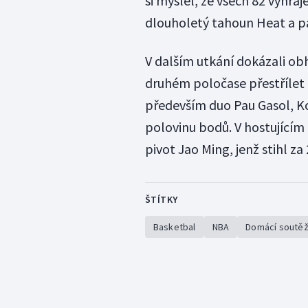
si myslel, že všech 82 vyhr
dlouholetý tahoun Heat a pa
V dalším utkání dokázali obh
druhém poločase přestřílet
především duo Pau Gasol, Ko
polovinu bodů. V hostujícím 
pivot Jao Ming, jenž stihl za
ŠTÍTKY
Basketbal
NBA
Domácí soutě