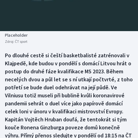
Baseball a softbal
Soutěže
Basketbal
Historické návraty
Biatlon
Aplikace ČT sport
Placeholder
Zdroj:
ČT sport
Boby a skeleton
AZ kvíz
Po dlouhé cestě si čeští basketbalisté zatrénovali v
Klajpedě, kde budou v pondělí s domácí Litvou hrát o
Box
postup do druhé fáze kvalifikace MS 2023. Během
Curling
necelých dvou a půl let se s ní utkají počtvrté, z toho
potřetí se bude duel odehrávat na její půdě. Ve
Dostihy
Vilniusu totiž museli při bublině kvůli koronavirové
pandemii sehrát o duel více jako papírově domácí
Florbal
celek loni v únoru v kvalifikaci mistrovství Evropy.
Kapitán Vojtěch Hruban doufá, že tentokrát si tým
Futsal
kouče Ronena Ginzburga poveze domů konečně
výhru. Přímý přenos sledujte v pondělí od 18:15 na ČT
Golf