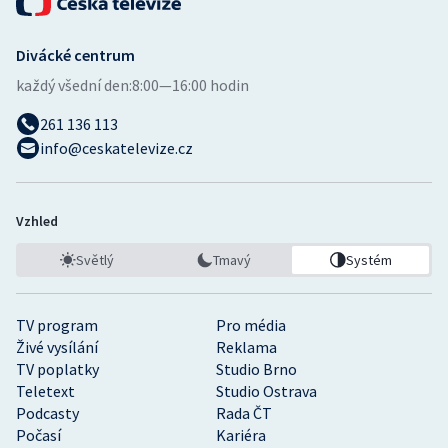
Divácké centrum
každý všední den:
8:00—16:00 hodin
261 136 113
info@ceskatelevize.cz
Vzhled
Světlý
Tmavý
Systém
TV program
Pro média
Živé vysílání
Reklama
TV poplatky
Studio Brno
Teletext
Studio Ostrava
Podcasty
Rada ČT
Počasí
Kariéra