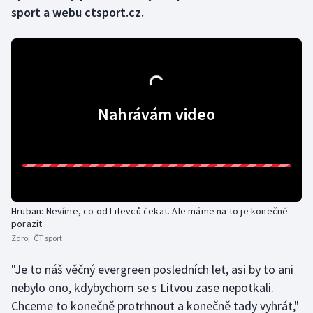
sport a webu ctsport.cz.
Gymnastika
Házená
Jezdectví
Nahrávám video
Judo
Krasobruslení
Lezení
Hruban: Nevíme, co od Litevců čekat. Ale máme na to je konečně
porazit
Lyže a snowboard
Zdroj:
ČT sport
Moderní pětiboj
"Je to náš věčný evergreen posledních let, asi by to ani
nebylo ono, kdybychom se s Litvou zase nepotkali.
Motorsport
Chceme to konečně protrhnout a konečně tady vyhrát,"