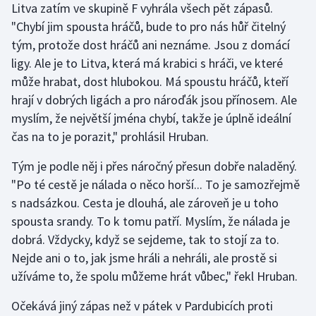
Litva zatím ve skupině F vyhrála všech pět zápasů.
"Chybí jim spousta hráčů, bude to pro nás hůř čitelný
tým, protože dost hráčů ani neznáme. Jsou z domácí
ligy. Ale je to Litva, která má krabici s hráči, ve které
může hrabat, dost hlubokou. Má spoustu hráčů, kteří
hrají v dobrých ligách a pro nároďák jsou přínosem. Ale
myslím, že největší jména chybí, takže je úplně ideální
čas na to je porazit," prohlásil Hruban.
Tým je podle něj i přes náročný přesun dobře naladěný.
"Po té cestě je nálada o něco horší... To je samozřejmě
s nadsázkou. Cesta je dlouhá, ale zároveň je u toho
spousta srandy. To k tomu patří. Myslím, že nálada je
dobrá. Vždycky, když se sejdeme, tak to stojí za to.
Nejde ani o to, jak jsme hráli a nehráli, ale prostě si
užíváme to, že spolu můžeme hrát vůbec," řekl Hruban.
Očekává jiný zápas než v pátek v Pardubicích proti