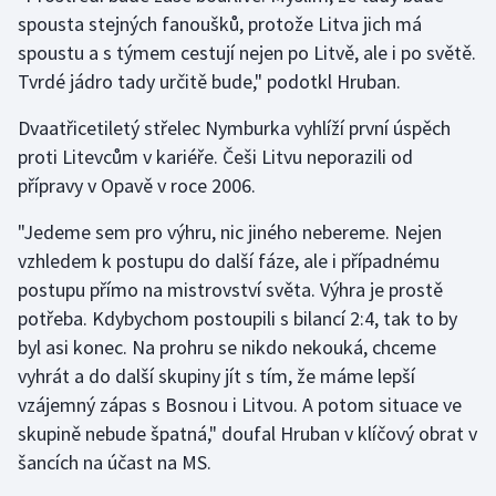
Stolní tenis
spousta stejných fanoušků, protože Litva jich má
spoustu a s týmem cestují nejen po Litvě, ale i po světě.
Triatlon
Tvrdé jádro tady určitě bude," podotkl Hruban.
Veslování
Dvaatřicetiletý střelec Nymburka vyhlíží první úspěch
proti Litevcům v kariéře. Češi Litvu neporazili od
Vodní slalom
přípravy v Opavě v roce 2006.
Volejbal
"Jedeme sem pro výhru, nic jiného nebereme. Nejen
vzhledem k postupu do další fáze, ale i případnému
Ostatní
postupu přímo na mistrovství světa. Výhra je prostě
potřeba. Kdybychom postoupili s bilancí 2:4, tak to by
byl asi konec. Na prohru se nikdo nekouká, chceme
vyhrát a do další skupiny jít s tím, že máme lepší
vzájemný zápas s Bosnou i Litvou. A potom situace ve
skupině nebude špatná," doufal Hruban v klíčový obrat v
šancích na účast na MS.