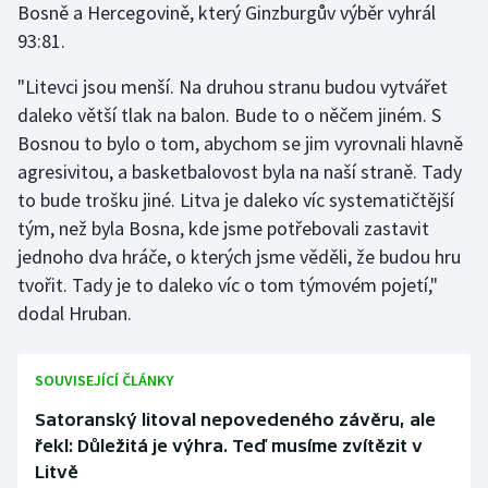
Bosně a Hercegovině, který Ginzburgův výběr vyhrál
93:81.
"Litevci jsou menší. Na druhou stranu budou vytvářet
daleko větší tlak na balon. Bude to o něčem jiném. S
Bosnou to bylo o tom, abychom se jim vyrovnali hlavně
agresivitou, a basketbalovost byla na naší straně. Tady
to bude trošku jiné. Litva je daleko víc systematičtější
tým, než byla Bosna, kde jsme potřebovali zastavit
jednoho dva hráče, o kterých jsme věděli, že budou hru
tvořit. Tady je to daleko víc o tom týmovém pojetí,"
dodal Hruban.
SOUVISEJÍCÍ ČLÁNKY
Satoranský litoval nepovedeného závěru, ale
řekl: Důležitá je výhra. Teď musíme zvítězit v
Litvě