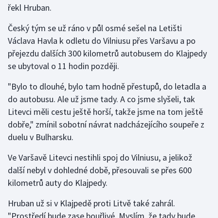
řekl Hruban.
Olympijské hry
Český tým se už ráno v půl osmé sešel na Letišti
Parasport
Václava Havla k odletu do Vilniusu přes Varšavu a po
přejezdu dalších 300 kilometrů autobusem do Klajpedy
Plavání
se ubytoval o 11 hodin později.
Plážový volejbal
"Bylo to dlouhé, bylo tam hodně přestupů, do letadla a
do autobusu. Ale už jsme tady. A co jsme slyšeli, tak
Ragby
Litevci měli cestu ještě horší, takže jsme na tom ještě
dobře," zmínil sobotní návrat nadcházejícího soupeře z
Rychlobruslení
duelu v Bulharsku.
Rychlostní kanoistika
Ve Varšavě Litevci nestihli spoj do Vilniusu, a jelikož
další nebyl v dohledné době, přesouvali se přes 600
Short track
kilometrů auty do Klajpedy.
Sportovní střelba
Hruban už si v Klajpedě proti Litvě také zahrál.
"Prostředí bude zase bouřlivé. Myslím, že tady bude