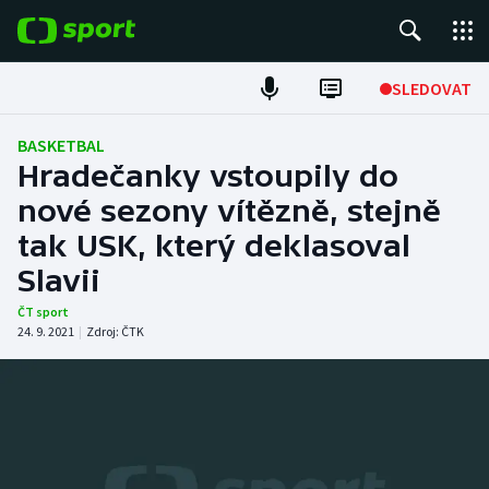
POPULÁRNÍ
SLEDOVAT
Fotbal
BASKETBAL
Hradečanky vstoupily do
Hokej
nové sezony vítězně, stejně
tak USK, který deklasoval
Tenis
Slavii
Atletika
ČT sport
24. 9. 2021
|
Zdroj:
ČTK
Cyklistika
DALŠÍ SPORTY
Americký fotbal
NEPŘEHLÉDNĚTE