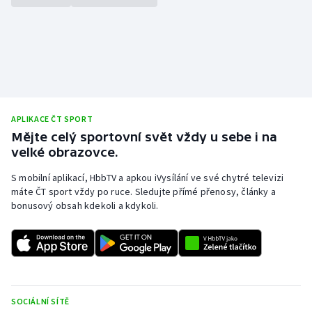
Stolní tenis
Triatlon
Veslování
Vodní slalom
APLIKACE ČT SPORT
Mějte celý sportovní svět vždy u sebe i na
Volejbal
velké obrazovce.
Ostatní
S mobilní aplikací, HbbTV a apkou iVysílání ve své chytré televizi
máte ČT sport vždy po ruce. Sledujte přímé přenosy, články a
bonusový obsah kdekoli a kdykoli.
SOCIÁLNÍ SÍTĚ