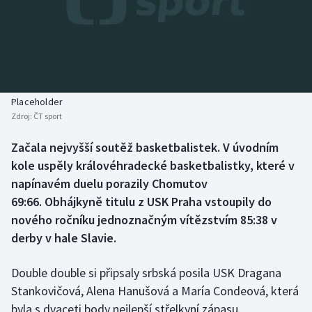
Baseball a softbal
Soutěže
Basketbal
Historické návraty
Biatlon
Aplikace ČT sport
Placeholder
Boby a skeleton
AZ kvíz
Zdroj:
ČT sport
Box
Začala nejvyšší soutěž basketbalistek. V úvodním
kole uspěly královéhradecké basketbalistky, které v
Curling
napínavém duelu porazily Chomutov
69:66. Obhájkyně titulu z USK Praha vstoupily do
Dostihy
nového ročníku jednoznačným vítězstvím 85:38 v
derby v hale Slavie.
Florbal
Double double si připsaly srbská posila USK Dragana
Futsal
Stankovičová, Alena Hanušová a María Condeová, která
byla s dvaceti body nejlepší střelkyní zápasu.
Golf