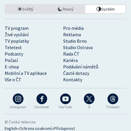
Světlý
Tmavý
Systém
TV program
Pro média
Živé vysílání
Reklama
TV poplatky
Studio Brno
Teletext
Studio Ostrava
Podcasty
Rada ČT
Počasí
Kariéra
E-shop
Podávání námětů
Mobilní a TV aplikace
Časté dotazy
Vše o ČT
Kontakty
Instagram
Facebook
YouTube
X
Threads
© Česká televize
•
•
English
Ochrana soukromí
Přístupnost