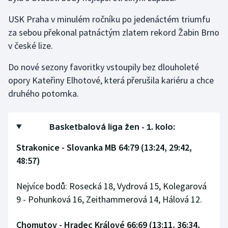
USK Praha v minulém ročníku po jedenáctém triumfu
Gymnastika
za sebou překonal patnáctým zlatem rekord Žabin Brno
v české lize.
Házená
Do nové sezony favoritky vstoupily bez dlouholeté
Jezdectví
opory Kateřiny Elhotové, která přerušila kariéru a chce
druhého potomka.
Judo
Krasobruslení
Basketbalová liga žen - 1. kolo:
Lezení
Strakonice - Slovanka MB 64:79 (13:24, 29:42,
48:57)
Lyže a snowboard
Nejvíce bodů: Rosecká 18, Vydrová 15, Kolegarová
Moderní pětiboj
9 - Pohunková 16, Zeithammerová 14, Hálová 12.
Motorsport
Chomutov - Hradec Králové 66:69 (13:11, 36:34,