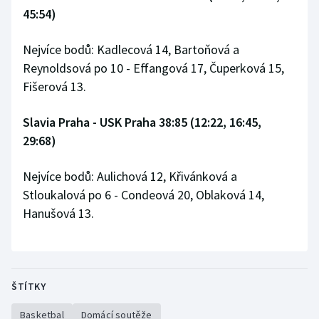
45:54)
Olympijské hry
Nejvíce bodů: Kadlecová 14, Bartoňová a
Parasport
Reynoldsová po 10 - Effangová 17, Čuperková 15,
Fišerová 13.
Plavání
Slavia Praha - USK Praha 38:85 (12:22, 16:45,
Plážový volejbal
29:68)
Ragby
Nejvíce bodů: Aulichová 12, Křivánková a
Rychlobruslení
Stloukalová po 6 - Condeová 20, Oblaková 14,
Hanušová 13.
Rychlostní kanoistika
Short track
ŠTÍTKY
Sportovní střelba
Basketbal
Domácí soutěže