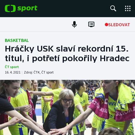
POPULÁRNÍ
SLEDOVAT
Fotbal
BASKETBAL
Hráčky USK slaví rekordní 15.
Hokej
titul, i potřetí pokořily Hradec
Tenis
ČT sport
16. 4. 2021
|
Zdroj:
ČTK
,
ČT sport
Atletika
Cyklistika
DALŠÍ SPORTY
Americký fotbal
NEPŘEHLÉDNĚTE