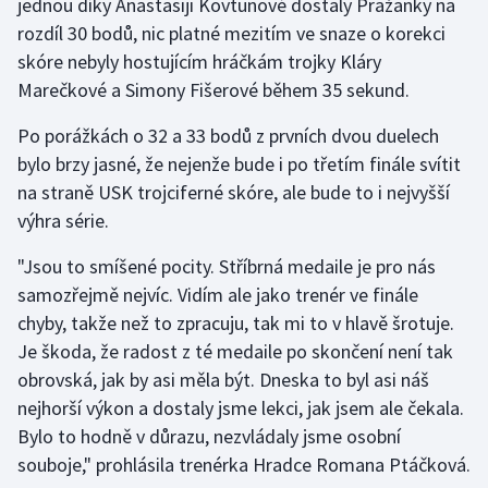
jednou díky Anastasiji Kovtunové dostaly Pražanky na
rozdíl 30 bodů, nic platné mezitím ve snaze o korekci
skóre nebyly hostujícím hráčkám trojky Kláry
Marečkové a Simony Fišerové během 35 sekund.
Po porážkách o 32 a 33 bodů z prvních dvou duelech
bylo brzy jasné, že nejenže bude i po třetím finále svítit
na straně USK trojciferné skóre, ale bude to i nejvyšší
výhra série.
"Jsou to smíšené pocity. Stříbrná medaile je pro nás
samozřejmě nejvíc. Vidím ale jako trenér ve finále
chyby, takže než to zpracuju, tak mi to v hlavě šrotuje.
Je škoda, že radost z té medaile po skončení není tak
obrovská, jak by asi měla být. Dneska to byl asi náš
nejhorší výkon a dostaly jsme lekci, jak jsem ale čekala.
Bylo to hodně v důrazu, nezvládaly jsme osobní
souboje," prohlásila trenérka Hradce Romana Ptáčková.