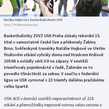
Baseball a softbal
Soutěže
Basketbal
Historické návraty
Natália Hejková s basketbalistkami USK
Zdroj:
ČTK/Michal Kamaryt
Biatlon
Aplikace ČT sport
Basketbalistky ZVVZ USK Praha získaly rekordní 15.
Boby a skeleton
AZ kvíz
titul v samostatné české lize a překonaly Žabiny
Brno. Svěřenkyně trenérky Natálie Hejkové ve třetím
Box
finálovém utkání vyhrály doma nad Hradcem Králové
105:66 a ovládly sérii 3:0 na zápasy. V soutěži
Curling
triumfovaly pojedenácté v řadě, Žabinám se to
povedlo třináctkrát za sebou. V součtu s federální
Dostihy
ligou se USK vyrovnal s 23 triumfy dalšímu pražskému
Florbal
celku Spartě.
Futsal
USK drží v domácí soutěži neporazitelnost už 218
utkání a přemožitelky nepoznal osmou celou sezonu v
Golf