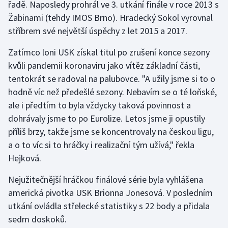
řadě. Naposledy prohrál ve 3. utkání finále v roce 2013 s
Žabinami (tehdy IMOS Brno). Hradecký Sokol vyrovnal
Gymnastika
stříbrem své největší úspěchy z let 2015 a 2017.
Házená
Zatímco loni USK získal titul po zrušení konce sezony
kvůli pandemii koronaviru jako vítěz základní části,
Jezdectví
tentokrát se radoval na palubovce. "A užily jsme si to o
hodně víc než předešlé sezony. Nebavím se o té loňské,
Judo
ale i předtím to byla vždycky taková povinnost a
dohrávaly jsme to po Eurolize. Letos jsme ji opustily
Krasobruslení
příliš brzy, takže jsme se koncentrovaly na českou ligu,
a o to víc si to hráčky i realizační tým užívá," řekla
Lezení
Hejková.
Lyže a snowboard
Nejužitečnější hráčkou finálové série byla vyhlášena
americká pivotka USK Brionna Jonesová. V posledním
Moderní pětiboj
utkání ovládla střelecké statistiky s 22 body a přidala
sedm doskoků.
Motorsport