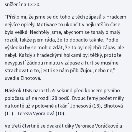
snížení na 13:20.
Stolní tenis
"Přišlo mi, že jsme se do toho z těch zápasů s Hradcem
Triatlon
nejvíce opřely. Motivace to ukončit v nejkratším čase
byla veliká. Nechtěly jsme, abychom se tahaly o malý
Veslování
rozdíl, takže jsem ráda, že to dopadlo takhle. Podle
Vodní slalom
výsledku by se mohlo zdát, že to byl nejlehčí zápas, ale
nebyl. Každý s hradeckými holkami byl těžký, protože
Volejbal
nevypustí žádnou minutu v zápase a furt se musíme
strachovat o to, jestli se nám přibližujou, nebo ne,"
Ostatní
uvedla Elhotová.
Náskok USK narostl 55 sekund před koncem prvního
poločasu už na rozdíl 28 bodů. Dvouciferný počet měly
na kontě už v polovině utkání Jonesová (18), Elhotová
(11) i Tereza Vyoralová (10).
Ve třetí čtvrtině se dvakrát díky Veronice Voráčkové a