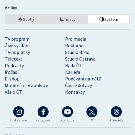
Vzhled
Světlý
Tmavý
Systém
TV program
Pro média
Živé vysílání
Reklama
TV poplatky
Studio Brno
Teletext
Studio Ostrava
Podcasty
Rada ČT
Počasí
Kariéra
E-shop
Podávání námětů
Mobilní a TV aplikace
Časté dotazy
Vše o ČT
Kontakty
Instagram
Facebook
YouTube
X
Threads