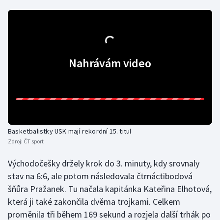
Olympijské hry
Parasport
Nahrávám video
Plavání
Plážový volejbal
Ragby
Basketbalistky USK mají rekordní 15. titul
Rychlobruslení
Zdroj:
ČT sport
Rychlostní kanoistika
Východočešky držely krok do 3. minuty, kdy srovnaly
stav na 6:6, ale potom následovala čtrnáctibodová
Short track
šňůra Pražanek. Tu načala kapitánka Kateřina Elhotová,
která ji také zakončila dvěma trojkami. Celkem
Sportovní střelba
proměnila tři během 169 sekund a rozjela další trhák po