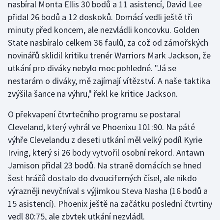
nasbíral Monta Ellis 30 bodů a 11 asistencí, David Lee
přidal 26 bodů a 12 doskoků. Domácí vedli ještě tři
Gymnastika
minuty před koncem, ale nezvládli koncovku. Golden
State nasbíralo celkem 36 faulů, za což od zámořských
Házená
novinářů sklidil kritiku trenér Warriors Mark Jackson, že
utkání pro diváky nebylo moc pohledné. "Já se
Jezdectví
nestarám o diváky, mě zajímají vítězství. A naše taktika
zvýšila šance na výhru," řekl ke kritice Jackson.
Judo
O překvapení čtvrtečního programu se postaral
Krasobruslení
Cleveland, který vyhrál ve Phoenixu 101:90. Na páté
výhře Clevelandu z deseti utkání měl velký podíl Kyrie
Lezení
Irving, který si 26 body vytvořil osobní rekord. Antawn
Lyže a snowboard
Jamison přidal 23 bodů. Na straně domácích se hned
šest hráčů dostalo do dvouciferných čísel, ale nikdo
Moderní pětiboj
výrazněji nevyčníval s výjimkou Steva Nasha (16 bodů a
15 asistencí). Phoenix ještě na začátku poslední čtvrtiny
Motorsport
vedl 80:75, ale zbytek utkání nezvládl.