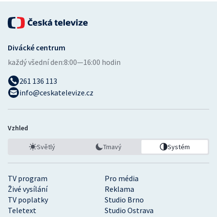
Divácké centrum
každý všední den:
8:00—16:00 hodin
261 136 113
info@ceskatelevize.cz
Vzhled
Světlý
Tmavý
Systém
TV program
Pro média
Živé vysílání
Reklama
TV poplatky
Studio Brno
Teletext
Studio Ostrava