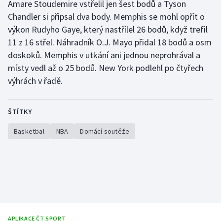
Amare Stoudemire vstřelil jen šest bodů a Tyson
Stolní tenis
Chandler si připsal dva body. Memphis se mohl opřít o
výkon Rudyho Gaye, který nastřílel 26 bodů, když trefil
Triatlon
11 z 16 střel. Náhradník O.J. Mayo přidal 18 bodů a osm
Veslování
doskoků. Memphis v utkání ani jednou neprohrával a
místy vedl až o 25 bodů. New York podlehl po čtyřech
Vodní slalom
výhrách v řadě.
Volejbal
ŠTÍTKY
Ostatní
Basketbal
NBA
Domácí soutěže
APLIKACE ČT SPORT