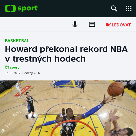
POPULÁRNÍ
SLEDOVAT
Fotbal
BASKETBAL
Howard překonal rekord NBA
Hokej
v trestných hodech
Tenis
ČT sport
13. 1. 2012
|
Zdroj:
ČTK
Atletika
Cyklistika
DALŠÍ SPORTY
Americký fotbal
NEPŘEHLÉDNĚTE