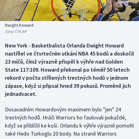
Baseball a softbal
Soutěže
Basketbal
Historické návraty
Dwight Howard
Zdroj:
ČTK/AP
Biatlon
Aplikace ČT sport
New York - Basketbalista Orlanda Dwight Howard
Boby a skeleton
AZ kvíz
nastřílel ve čtvrtečním utkání NBA 45 bodů a doskočil
23 míčů, čímž výrazně přispěl k výhře nad Golden
Box
State 117:109. Howard překonal po téměř 50 letech
rekord v počtu střílených trestných hodů v jednom
Curling
zápase, když si připsal hned 39 pokusů. Proměnil jich
jednadvacet.
Dostihy
Florbal
Dosavadním Howardovým maximem bylo "jen" 24
trestných hodů. Hráči Warriors ho faulovali pokaždé,
Futsal
když se přiblížil ke koši. Orlandu k výhře výrazně pomohl
také Hedo Turkoglu 20 body. Na straně Warriors
Golf