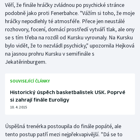
Věří, že finále hráčky zvládnou po psychické stránce
Olympijské hry
podobně jako proti Fenerbahce. "Vážím si toho, že moje
hráčky nepodlehly té atmosféře. Přece jen neustálé
Parasport
rozhovory, focení, domácí prostředí vytváří tlak, ale ony
se s tím třeba na rozdíl od Kursku vyrovnaly. Na Kursku
Plavání
bylo vidět, že to nezvládl psychicky," upozornila Hejková
na jasnou prohru Kursku v semifinále s
Plážový volejbal
Jekatěrinburgem.
Ragby
SOUVISEJÍCÍ ČLÁNKY
Rychlobruslení
Historický úspěch basketbalistek USK. Poprvé
Rychlostní kanoistika
si zahrají finále Euroligy
10. 4. 2015
Short track
Úspěšná trenérka postoupila do finále popáté, ale
Sportovní střelba
tento postup patří mezi nejpřekvapivější. "Dá se to