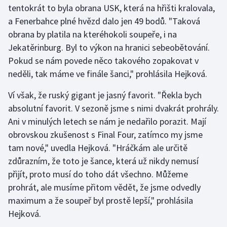
tentokrát to byla obrana USK, která na hřišti kralovala,
a Fenerbahce plné hvězd dalo jen 49 bodů. "Taková
Gymnastika
obrana by platila na kteréhokoli soupeře, i na
Jekatěrinburg. Byl to výkon na hranici sebeobětování.
Házená
Pokud se nám povede něco takového zopakovat v
Jezdectví
neděli, tak máme ve finále šanci," prohlásila Hejková.
Ví však, že ruský gigant je jasný favorit. "Řekla bych
Judo
absolutní favorit. V sezoně jsme s nimi dvakrát prohrály.
Ani v minulých letech se nám je nedařilo porazit. Mají
Krasobruslení
obrovskou zkušenost s Final Four, zatímco my jsme
Lezení
tam nové," uvedla Hejková. "Hráčkám ale určitě
zdůrazním, že toto je šance, která už nikdy nemusí
Lyže a snowboard
přijít, proto musí do toho dát všechno. Můžeme
prohrát, ale musíme přitom vědět, že jsme odvedly
Moderní pětiboj
maximum a že soupeř byl prostě lepší," prohlásila
Hejková.
Motorsport