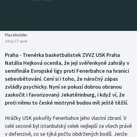
Baseball a softbal
Soutěže
Basketbal
Historické návraty
Biatlon
Aplikace ČT sport
Placeholder
Zdroj:
ČT sport
Boby a skeleton
AZ kvíz
Praha - Trenérka basketbalistek ZVVZ USK Praha
Natália Hejková ocenila, že její svěřenkyně zahrály v
Box
semifinále Evropské ligy proti Fenerbahce na hranici
Curling
sebeobětování. Cení si i toho, že náročný zápas
zvládly psychicky. Nyní se pokusí dobrou obranou
Dostihy
zaskočit i favorizovaný Jekatěrinburg, i když ví, že
proti němu to české mistryně budou mít ještě těžší.
Florbal
Hráčky USK pokořily Fenerbahce jeho vlastní zbraní. V
Futsal
celé sezoně byl istanbulský celek nejlepší ze všech právě
v defenzivě, co se týká počtu obdržených bodů. Jenže
Golf