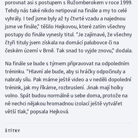
porovnat asi s postupem s Ružomberokem v roce 1999.
Stolní tenis
Tehdy nás také nikdo netipoval na finále a my to celé
vyhrály. I teď jsme byly až ty čtvrté vzadu a najednou
Triatlon
jsme ve finále," těšilo Hejkovou, které zatím všechny
postupy do finále vynesly titul. "Je zajímavé, že všechny
Veslování
čtyři tituly jsem získala na domácí palubovce či na
Vodní slalom
českém území v Brně. Tak snad to vyjde znovu," dodala.
Na finále se bude s týmem připravovat na odpoledním
Volejbal
tréninku. "Hlavní ale bude, aby si hráčky odpočinuly a
Ostatní
nabraly sílu. Pak máme ještě video a v neděli dopolední
trénink, jak my říkáme, rozbruslení. Jinak mají holky
volno. Spát budou normálně u sebe doma, protože na
ně nechci nějakou hromadnou izolací ještě vytvářet
větší tlak," popsala Hejková.
ŠTÍTKY