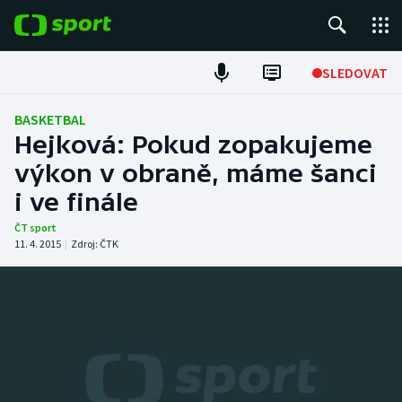
POPULÁRNÍ
SLEDOVAT
Fotbal
BASKETBAL
Hejková: Pokud zopakujeme
Hokej
výkon v obraně, máme šanci
i ve finále
Tenis
ČT sport
Atletika
11. 4. 2015
|
Zdroj:
ČTK
Cyklistika
DALŠÍ SPORTY
Americký fotbal
NEPŘEHLÉDNĚTE