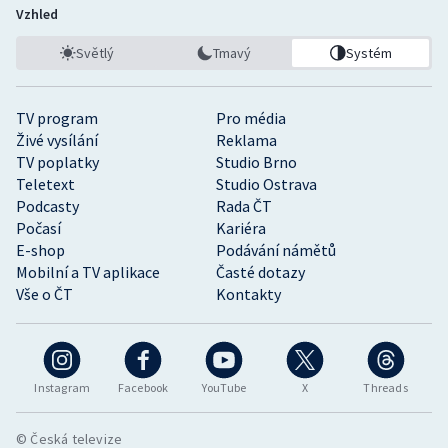
Vzhled
Světlý
Tmavý
Systém
TV program
Pro média
Živé vysílání
Reklama
TV poplatky
Studio Brno
Teletext
Studio Ostrava
Podcasty
Rada ČT
Počasí
Kariéra
E-shop
Podávání námětů
Mobilní a TV aplikace
Časté dotazy
Vše o ČT
Kontakty
Instagram
Facebook
YouTube
X
Threads
© Česká televize