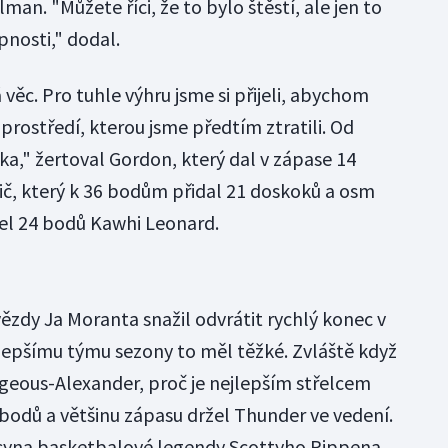
an. "Můžete říci, že to bylo štěstí, ale jen to
pnosti," dodal.
 věc. Pro tuhle výhru jsme si přijeli, abychom
rostředí, kterou jsme předtím ztratili. Od
ka," žertoval Gordon, který dal v zápase 14
č, který k 36 bodům přidal 21 doskoků a osm
ílel 24 bodů Kawhi Leonard.
ězdy Ja Moranta snažil odvrátit rychlý konec v
jlepšímu týmu sezony to měl těžké. Zvláště když
ilgeous-Alexander, proč je nejlepším střelcem
 bodů a většinu zápasu držel Thunder ve vedení.
syna basketbalové legendy Scottyho Pippena