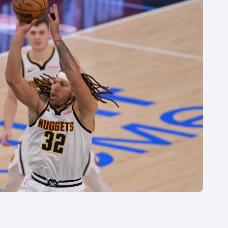
Moderní pětiboj
Triatlon
Motorsport
Veslování
Olympijské hry
Vodní slalom
Parasport
Volejbal
Plavání
Ostatní
Plážový volejbal