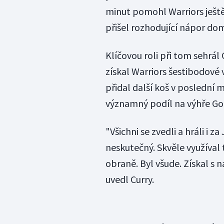
minut pomohl Warriors ještě 
přišel rozhodující nápor do
Klíčovou roli při tom sehrál 
získal Warriors šestibodové 
přidal další koš v poslední 
významný podíl na výhře Go
"Všichni se zvedli a hráli i
neskutečný. Skvěle využíval
obraně. Byl všude. Získal s ná
uvedl Curry.