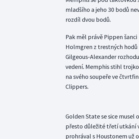
mladšího a jeho 30 bodů nev
rozdíl dvou bodů.
Pak měl právě Pippen šanci 
Holmgren z trestných hodů z
Gilgeous-Alexander rozhoduj
vedení. Memphis stihl trojko
na svého soupeře ve čtvrtfi
Clippers.
Golden State se sice musel 
přesto důležité třetí utkání v
prohrával s Houstonem už o 