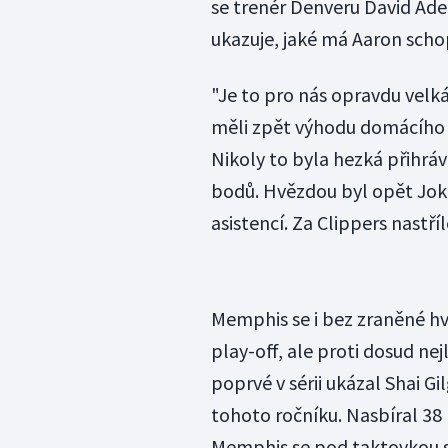
se trenér Denveru David Adelm
ukazuje, jaké má Aaron scho
"Je to pro nás opravdu velká
měli zpět výhodu domácího p
Nikoly to byla hezká přihráv
bodů. Hvězdou byl opět Joki
asistencí. Za Clippers nastř
Memphis se i bez zraněné hv
play-off, ale proti dosud ne
poprvé v sérii ukázal Shai G
tohoto ročníku. Nasbíral 38
Memphis se pod taktovkou 