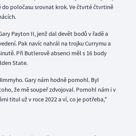
do poločasu srovnat krok. Ve čtvrté čtvrtině
mácích.
Gary Payton II, jenž dal devět bodů v řadě a
vedení. Pak navíc nahrál na trojku Currymu a
minutě. Při Butlerově absenci měl s 16 body
lden State.
 za Jimmyho. Gary nám hodně pomohl. Byl
 toho, že mě soupeř zdvojoval. Pomohl nám i v
mi titul už v roce 2022 a ví, co je potřeba,"