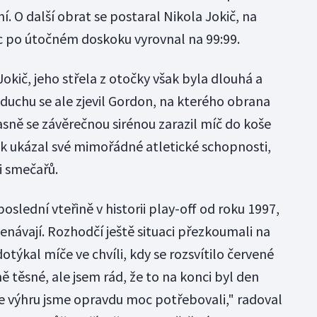
. O další obrat se postaral Nikola Jokič, na
c po útočném doskoku vyrovnal na 99:99.
okič, jeho střela z otočky však byla dlouhá a
duchu se ale zjevil Gordon, na kterého obrana
sně se závěrečnou sirénou zarazil míč do koše
k ukázal své mimořádné atletické schopnosti,
i smečařů.
oslední vteřině v historii play-off od roku 1997,
enávají. Rozhodčí ještě situaci přezkoumali na
dotýkal míče ve chvíli, kdy se rozsvítilo červené
ě těsné, ale jsem rád, že to na konci byl den
le výhru jsme opravdu moc potřebovali," radoval