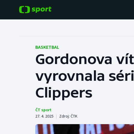
POPULÁRNÍ
DALŠÍ SPORTY
Fotbal
Americký fotbal
BASKETBAL
Gordonova ví
Hokej
Baseball a softbal
vyrovnala sér
Tenis
Basketbal
Atletika
Clippers
Biatlon
Cyklistika
Boby a skeleton
ČT sport
27. 4. 2025
|
Zdroj:
ČTK
Box