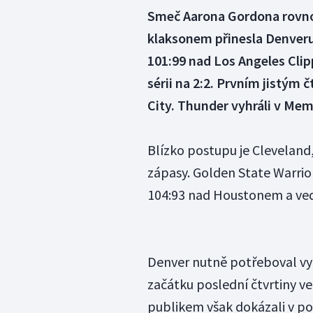
Smeč Aarona Gordona rovno
klaksonem přinesla Denveru 
101:99 nad Los Angeles Cli
sérii na 2:2. Prvním jistým 
City. Thunder vyhráli v Memp
Blízko postupu je Cleveland,
zápasy. Golden State Warrio
104:93 nad Houstonem a ved
Denver nutně potřeboval vyhr
začátku poslední čtvrtiny v
publikem však dokázali v pos