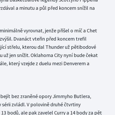
zdával a minutu a půl před koncem snížil na
minimálně vyrovnat, jenže přišel o míč a Chet
výšil. Dvanáct vteřin před koncem trefil
ící střelu, kterou dal Thunder už pětibodové
u už jen snížit. Oklahoma City nyní bude čekat
nále, který vzejde z duelu mezi Denverem a
obejít bez zraněné opory Jimmyho Butlera,
 sérii zvládl. V polovině druhé čtvrtiny
13 bodů, ale pak zavelel Curry a 14 body za pět