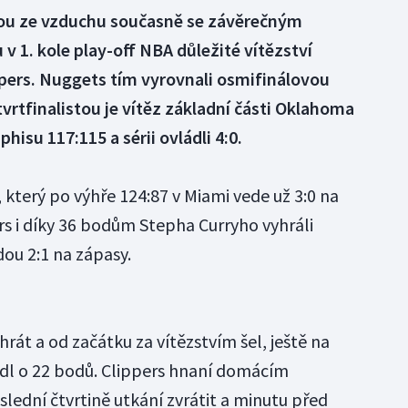
u ze vzduchu současně se závěrečným
v 1. kole play-off NBA důležité vítězství
ppers. Nuggets tím vyrovnali osmifinálovou
čtvrtfinalistou je vítěz základní části Oklahoma
hisu 117:115 a sérii ovládli 4:0.
 který po výhře 124:87 v Miami vede už 3:0 na
rs i díky 36 bodům Stepha Curryho vyhráli
ou 2:1 na zápasy.
át a od začátku za vítězstvím šel, ještě na
edl o 22 bodů. Clippers hnaní domácím
lední čtvrtině utkání zvrátit a minutu před