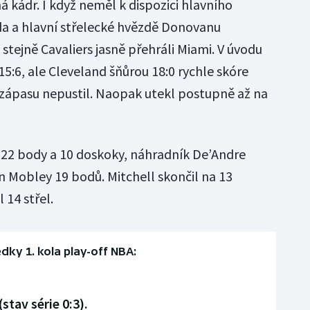
má kádr. I když neměl k dispozici hlavního
da a hlavní střelecké hvězdě Donovanu
, stejně Cavaliers jasně přehráli Miami. V úvodu
 15:6, ale Cleveland šňůrou 18:0 rychle skóre
 zápasu nepustil. Naopak utekl postupně až na
l 22 body a 10 doskoky, náhradník De’Andre
n Mobley 19 bodů. Mitchell skončil na 13
 14 střel.
dky 1. kola play-off NBA:
stav série 0:3).