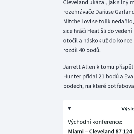
Cleveland ukázal, jak silný 
rozehrávače Dariuse Garlan
Mitchellovi se tolik nedařilo
sice hráči Heat šli do vedení
otočil a náskok už do konce
rozdíl 40 bodů.
Jarrett Allen k tomu přispě
Hunter přidal 21 bodů a Eva
bodech, na které potřeboval
Výsle
Východní konference:
Miami – Cleveland 87:124 (