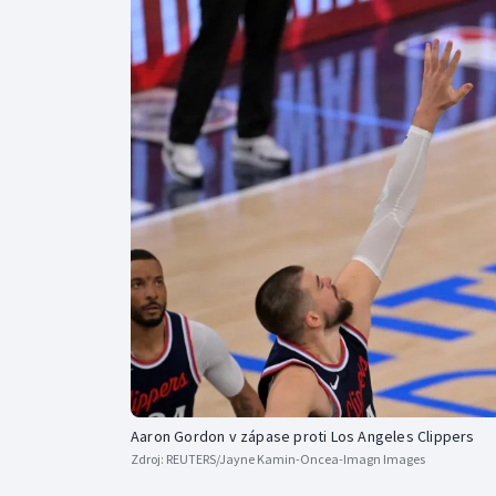
Curling
Dostihy
Florbal
Futsal
Golf
Gymnastika
Aaron Gordon v zápase proti Los Angeles Clippers
Zdroj:
REUTERS/Jayne Kamin-Oncea-Imagn Images