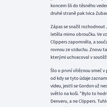
koncem šli do těsného vedení
druhé straně pak Ivica Zuba
Zápas se snažil rozhodnout J
letěla mimo obroučku. Ve vz
Clippers zapomněla, a souča
rovnou ze vzduchu. Znovu ta
kterými uchvacoval v soutěž
Šlo o první vítěznou smeč v p
od kdy se tyto údaje zaznam
videu, jestli se Gordon už ne
světlo na koši. "Bylo to hodn
Denveru, a ne Clippers. Tuh