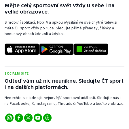
Stolní tenis
Mějte celý sportovní svět vždy u sebe i na
velké obrazovce.
Triatlon
S mobilní aplikací, HbbTV a apkou iVysílání ve své chytré televizi
máte ČT sport vždy po ruce. Sledujte přímé přenosy, články a
Veslování
bonusový obsah kdekoli a kdykoli.
Vodní slalom
Volejbal
Ostatní
SOCIÁLNÍ SÍTĚ
Odteď vám už nic neunikne. Sledujte ČT sport
i na dalších platformách.
Nenechte si nikde ujít nejnovější sportovní události. Sledujte nás i
na Facebooku, X, Instagramu, Threads či YouTube a buďte v obraze.