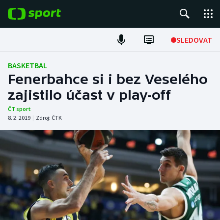
POPULÁRNÍ
SLEDOVAT
Fotbal
BASKETBAL
Fenerbahce si i bez Veselého
Hokej
zajistilo účast v play-off
Tenis
ČT sport
8. 2. 2019
|
Zdroj:
ČTK
Atletika
Cyklistika
DALŠÍ SPORTY
Americký fotbal
NEPŘEHLÉDNĚTE