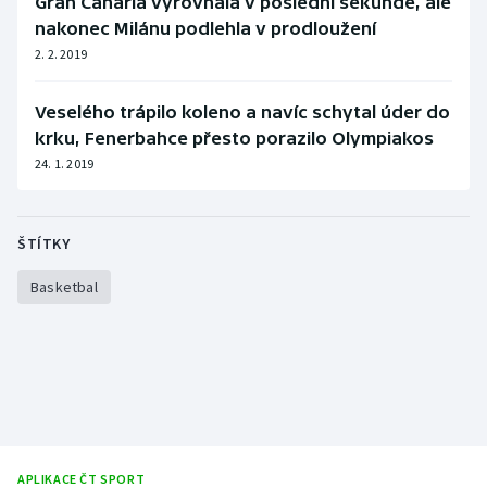
Gran Canaria vyrovnala v poslední sekundě, ale
nakonec Milánu podlehla v prodloužení
Olympijské hry
2. 2. 2019
Parasport
Veselého trápilo koleno a navíc schytal úder do
Plavání
krku, Fenerbahce přesto porazilo Olympiakos
24. 1. 2019
Plážový volejbal
Ragby
ŠTÍTKY
Basketbal
Rychlobruslení
Rychlostní kanoistika
Short track
Sportovní střelba
APLIKACE ČT SPORT