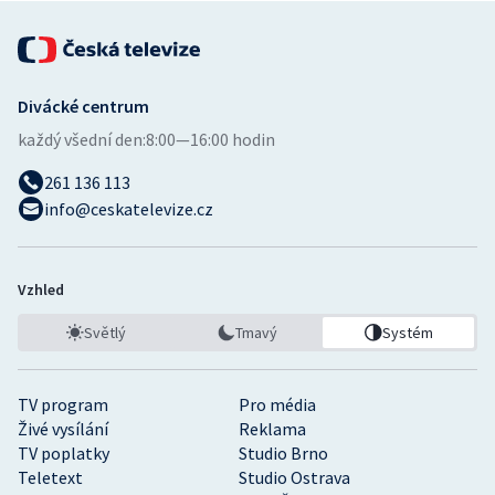
Divácké centrum
každý všední den:
8:00—16:00 hodin
261 136 113
info@ceskatelevize.cz
Vzhled
Světlý
Tmavý
Systém
TV program
Pro média
Živé vysílání
Reklama
TV poplatky
Studio Brno
Teletext
Studio Ostrava