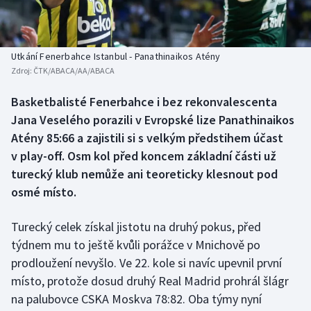
Baseball a softbal
Soutěže
Basketbal
Historické návraty
Utkání Fenerbahce Istanbul - Panathinaikos Atény
Zdroj:
ČTK/ABACA/AA/ABACA
Biatlon
Aplikace ČT sport
Basketbalisté Fenerbahce i bez rekonvalescenta
Boby a skeleton
AZ kvíz
Jana Veselého porazili v Evropské lize Panathinaikos
Atény 85:66 a zajistili si s velkým předstihem účast
Box
v play-off. Osm kol před koncem základní části už
turecký klub nemůže ani teoreticky klesnout pod
Curling
osmé místo.
Dostihy
Turecký celek získal jistotu na druhý pokus, před
Florbal
týdnem mu to ještě kvůli porážce v Mnichově po
prodloužení nevyšlo. Ve 22. kole si navíc upevnil první
Futsal
místo, protože dosud druhý Real Madrid prohrál šlágr
na palubovce CSKA Moskva 78:82. Oba týmy nyní
Golf