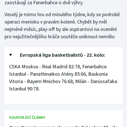
zaostávají za Fenerbahce o dvě výhry.
Gymnastika
Veselý je mimo hru od minulého týdne, kdy se podrobil
operaci menisku v pravém koleně. Chybět by měl
Házená
nejméně měsíc, play-off by ale aspirantovi na ocenění
pro nejužitečnějšího hráče soutěže uniknout nemělo.
Jezdectví
Judo
Evropská liga basketbalistů - 22. kolo:
CSKA Moskva - Real Madrid 82:78, Fenerbahce
Krasobruslení
Istanbul - Panathinaikos Atény 85:66, Baskonia
Vitoria - Bayern Mnichov 76:68, Milán - Darüssafaka
Lezení
Istanbul 90:78.
Lyže a snowboard
Moderní pětiboj
SOUVISEJÍCÍ ČLÁNKY
Motorsport