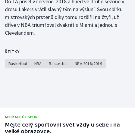
Do LA přišel v červenci 2018 a hned ve druhé sezoně v
dresu Lakers vrátil slavný tým na výsluní. Svou sbírku
Gymnastika
mistrovských prstenů díky tomu rozšířil na čtyři, už
dříve v NBA triumfoval dvakrát s Miami a jednou s
Házená
Clevelandem.
Jezdectví
ŠTÍTKY
Judo
Basketbal
NBA
Basketbal
NBA 2018/2019
Krasobruslení
Lezení
Lyže a snowboard
Moderní pětiboj
APLIKACE ČT SPORT
Mějte celý sportovní svět vždy u sebe i na
Motorsport
velké obrazovce.