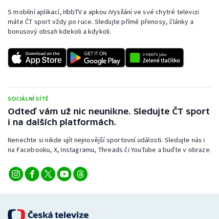
S mobilní aplikací, HbbTV a apkou iVysílání ve své chytré televizi
Olympijské hry
máte ČT sport vždy po ruce. Sledujte přímé přenosy, články a
bonusový obsah kdekoli a kdykoli.
Parasport
Plavání
Plážový volejbal
SOCIÁLNÍ SÍTĚ
Ragby
Odteď vám už nic neunikne. Sledujte ČT sport
i na dalších platformách.
Rychlobruslení
Nenechte si nikde ujít nejnovější sportovní události. Sledujte nás i
na Facebooku, X, Instagramu, Threads či YouTube a buďte v obraze.
Rychlostní kanoistika
Short track
Sportovní střelba