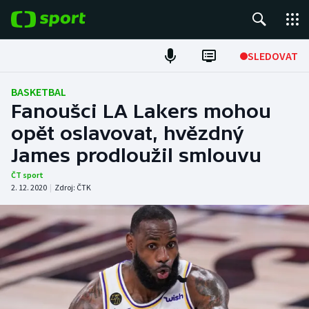
POPULÁRNÍ
SLEDOVAT
Fotbal
BASKETBAL
Fanoušci LA Lakers mohou
Hokej
opět oslavovat, hvězdný
James prodloužil smlouvu
Tenis
ČT sport
Atletika
2. 12. 2020
|
Zdroj:
ČTK
Cyklistika
DALŠÍ SPORTY
Americký fotbal
NEPŘEHLÉDNĚTE