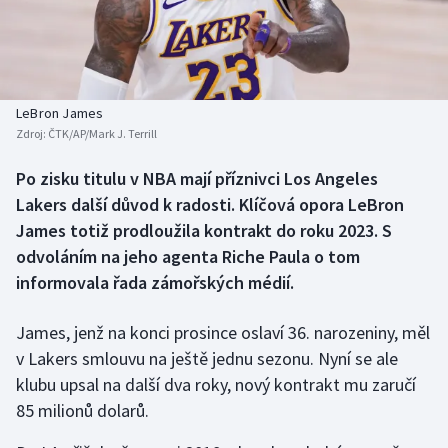
Baseball a softbal
Soutěže
Basketbal
Historické návraty
Biatlon
Aplikace ČT sport
LeBron James
Zdroj:
ČTK/AP/Mark J. Terrill
Boby a skeleton
AZ kvíz
Po zisku titulu v NBA mají příznivci Los Angeles
Lakers další důvod k radosti. Klíčová opora LeBron
Box
James totiž prodloužila kontrakt do roku 2023. S
Curling
odvoláním na jeho agenta Riche Paula o tom
informovala řada zámořských médií.
Dostihy
James, jenž na konci prosince oslaví 36. narozeniny, měl
Florbal
v Lakers smlouvu na ještě jednu sezonu. Nyní se ale
klubu upsal na další dva roky, nový kontrakt mu zaručí
Futsal
85 milionů dolarů.
Golf