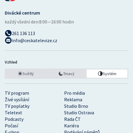
Stolní tenis
Divácké centrum
Triatlon
každý všední den:
8:00—16:00 hodin
Veslování
261 136 113
info@ceskatelevize.cz
Vodní slalom
Volejbal
Vzhled
Světlý
Tmavý
Systém
Ostatní
TV program
Pro média
Živé vysílání
Reklama
TV poplatky
Studio Brno
Teletext
Studio Ostrava
Podcasty
Rada ČT
Počasí
Kariéra
E-shop
Podávání námětů