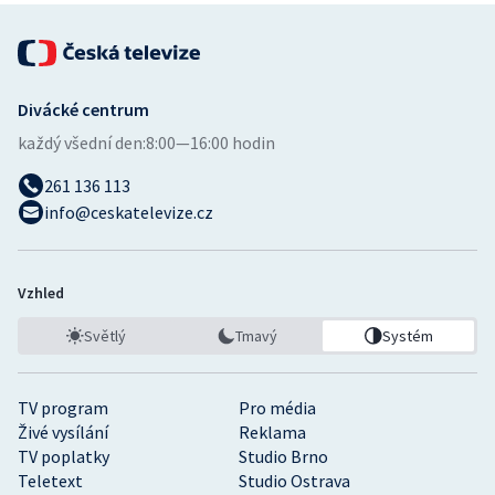
Divácké centrum
každý všední den:
8:00—16:00 hodin
261 136 113
info@ceskatelevize.cz
Vzhled
Světlý
Tmavý
Systém
TV program
Pro média
Živé vysílání
Reklama
TV poplatky
Studio Brno
Teletext
Studio Ostrava