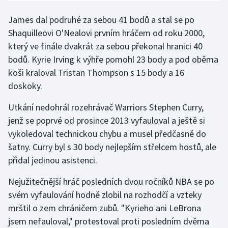
Olympijské hry
James dal podruhé za sebou 41 bodů a stal se po
Shaquilleovi O'Nealovi prvním hráčem od roku 2000,
Parasport
který ve finále dvakrát za sebou překonal hranici 40
bodů. Kyrie Irving k výhře pomohl 23 body a pod oběma
Plavání
koši kraloval Tristan Thompson s 15 body a 16
doskoky.
Plážový volejbal
Utkání nedohrál rozehrávač Warriors Stephen Curry,
Ragby
jenž se poprvé od prosince 2013 vyfauloval a ještě si
vykoledoval technickou chybu a musel předčasně do
Rychlobruslení
šatny. Curry byl s 30 body nejlepším střelcem hostů, ale
přidal jedinou asistenci.
Rychlostní kanoistika
Nejužitečnější hráč posledních dvou ročníků NBA se po
Short track
svém vyfaulování hodně zlobil na rozhodčí a vzteky
mrštil o zem chráničem zubů. "Kyrieho ani LeBrona
Sportovní střelba
jsem nefauloval," protestoval proti posledním dvěma