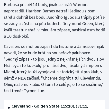
Barbosa přispěl 14 body, jinak se hráči Warriors
neprosadili. Harrison Barnes netrefil jedinou z osmi
střel a dohrál bez bodu, Andrého Iguodalu trápily potíže
se zády a zůstal na pěti bodech. Draymond Green, který
kvůli trestu nehrál v minulém zápase, nasbíral osm bodů
a 10 doskoků.
Cavaliers se mohou zapsat do historie a Jamesovi nijak
nevadí, že se bude hrát na soupeřově palubovce.
"Sedmý zápas - to jsou jedny z nejkrásnějších dvou slov.
Hrál bych to kdekoli," prohlásil dvojnásobný šampion s
Miami, který touží vybojovat historický titul pro klub, v
němž v NBA začínal. "Chceme dopřát titul Clevelandu,
Ohiu, našemu klubu. O tom to celé je, o to se snažíme,"
řekl trenér Tyronn Lue.
Cleveland - Golden State 115:101 (31:11,