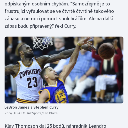
odpískaným osobním chybám. "Samozřejmě je to
Stolní tenis
frustrující vyfaulovat se ve čtvrté čtvrtině takového
Triatlon
zápasu a nemoci pomoct spoluhráčům. Ale na další
zápas budu připravený," řekl Curry.
Veslování
Vodní slalom
Volejbal
Ostatní
LeBron James a Stephen Curry
Zdroj:
USA TODAY Sports/Ken Blaze
Klay Thompson dal 25 bodů, náhradník Leandro