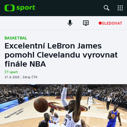
POPULÁRNÍ
SLEDOVAT
Fotbal
BASKETBAL
Excelentní LeBron James
Hokej
pomohl Clevelandu vyrovnat
finále NBA
Tenis
ČT sport
Atletika
17. 6. 2016
|
Zdroj:
ČTK
Cyklistika
DALŠÍ SPORTY
Americký fotbal
NEPŘEHLÉDNĚTE