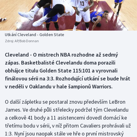
Baseball a softbal
Soutěže
Basketbal
Historické návraty
Biatlon
Aplikace ČT sport
Utkání Cleveland - Golden State
Zdroj:
AP/Bob Donnan
Boby a skeleton
AZ kvíz
Cleveland - O mistrech NBA rozhodne až sedmý
zápas. Basketbalisté Clevelandu doma porazili
Box
obhájce titulu Golden State 115:101 a vyrovnali
Curling
finálovou sérii na 3:3. Rozhodující utkání se bude hrát
v neděli v Oaklandu v hale šampionů Warriors.
Dostihy
O další zápletku se postaral znovu především LeBron
Florbal
James. Ve druhé půli střelecky podržel tým Clevelandu
a celkově 41 body a 11 asistencemi dovedl domácí ke
Futsal
třetímu bodu v sérii, v níž přitom Cavaliers prohrávali už
1:3. Nyní jsou naopak stále ve hře o první mistrovský
Golf