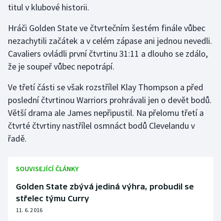
titul v klubové historii.
Gymnastika
Hráči Golden State ve čtvrtečním šestém finále vůbec
nezachytili začátek a v celém zápase ani jednou nevedli.
Házená
Cavaliers ovládli první čtvrtinu 31:11 a dlouho se zdálo,
že je soupeř vůbec nepotrápí.
Jezdectví
Ve třetí části se však rozstřílel Klay Thompson a před
Judo
poslední čtvrtinou Warriors prohrávali jen o devět bodů.
Větší drama ale James nepřipustil. Na přelomu třetí a
Krasobruslení
čtvrté čtvrtiny nastřílel osmnáct bodů Clevelandu v
řadě.
Lezení
Lyže a snowboard
SOUVISEJÍCÍ ČLÁNKY
Golden State zbývá jediná výhra, probudil se
Moderní pětiboj
střelec týmu Curry
11. 6. 2016
Motorsport