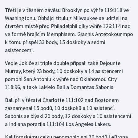
Stolní tenis
Třetí je v těsném závěsu Brooklyn po výhře 119:118 ve
Washingtonu. Obhájci titulu z Milwaukee se udrželi na
Triatlon
čtvrtém místě před Philadelphií díky výhře 126:114 nad
ve formě hrajícím Memphisem. Giannis Antetokounmpo
Veslování
k tomu přispěl 33 body, 15 doskoky a sedmi
Vodní slalom
asistencemi.
Vedle Jokiče si triple double připsali také Dejounte
Volejbal
Murray, který 23 body, 10 doskoky a 14 asistencemi
Ostatní
pomohl San Antoniu k výhře nad Oklahomou City
118:96, a také LaMelo Ball a Domantas Sabonis.
Ball při vítězství Charlotte 111:102 nad Bostonem
zaznamenal 15 bodů, 10 doskoků a 10 asistencí.
Sabonis se blýskl 20 body, 12 doskoky a 10 asistencemi
a Indiana porazila 111:104 Los Angeles Lakers.
Kalifornskému celku nepomohlo ani 30 bodů LeBrona