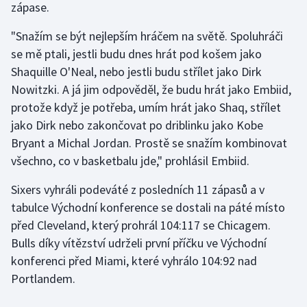
zápase.
Olympijské hry
"Snažím se být nejlepším hráčem na světě. Spoluhráči
se mě ptali, jestli budu dnes hrát pod košem jako
Parasport
Shaquille O'Neal, nebo jestli budu střílet jako Dirk
Plavání
Nowitzki. A já jim odpověděl, že budu hrát jako Embiid,
protože když je potřeba, umím hrát jako Shaq, střílet
Plážový volejbal
jako Dirk nebo zakončovat po driblinku jako Kobe
Bryant a Michal Jordan. Prostě se snažím kombinovat
Ragby
všechno, co v basketbalu jde," prohlásil Embiid.
Rychlobruslení
Sixers vyhráli podeváté z posledních 11 zápasů a v
tabulce Východní konference se dostali na páté místo
Rychlostní kanoistika
před Cleveland, který prohrál 104:117 se Chicagem.
Bulls díky vítězství udrželi první příčku ve Východní
Short track
konferenci před Miami, které vyhrálo 104:92 nad
Portlandem.
Sportovní střelba