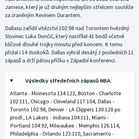
Jamese, který je už druhým nejlepším střelcem soutěže
za zraněným Kevinem Durantem.
Dallasu zařídil vítězství 102:98 nad Torontem hvězdný
Slovinec Luka Dončič, který nastřílel 41 bodů včetně
klíčové dlouhé trojky minutu před koncem. K tomu
přidal i 14 doskoků. Dallas vyhrál desátý z posledních 11
zápasů a drží pátou příčku v Západní konferenci.
Výsledky středečních zápasů NBA:
Atlanta - Minnesota 134:122, Boston - Charlotte
102:111, Chicago - Cleveland 117:104, Dallas -
Toronto 102:98, Denver - LA Clippers 130:128 po
prodl., LA Lakers - Indiana 104:111, Miami -
Portland 104:92, Milwaukee - Memphis 126:114,
Philadelphia - Orlando 123:110, Sacramento -