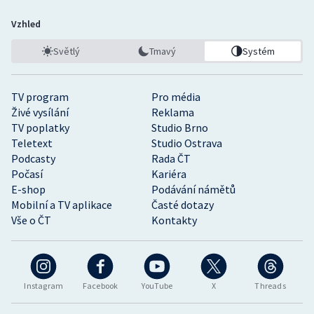
Vzhled
Světlý
Tmavý
Systém
TV program
Pro média
Živé vysílání
Reklama
TV poplatky
Studio Brno
Teletext
Studio Ostrava
Podcasty
Rada ČT
Počasí
Kariéra
E-shop
Podávání námětů
Mobilní a TV aplikace
Časté dotazy
Vše o ČT
Kontakty
Instagram
Facebook
YouTube
X
Threads