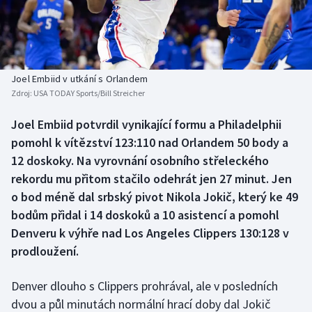
Baseball a softbal
Soutěže
Basketbal
Historické návraty
Biatlon
Aplikace ČT sport
Joel Embiid v utkání s Orlandem
Zdroj:
USA TODAY Sports/Bill Streicher
Boby a skeleton
AZ kvíz
Joel Embiid potvrdil vynikající formu a Philadelphii
pomohl k vítězství 123:110 nad Orlandem 50 body a
Box
12 doskoky. Na vyrovnání osobního střeleckého
Curling
rekordu mu přitom stačilo odehrát jen 27 minut. Jen
o bod méně dal srbský pivot Nikola Jokič, který ke 49
Dostihy
bodům přidal i 14 doskoků a 10 asistencí a pomohl
Denveru k výhře nad Los Angeles Clippers 130:128 v
Florbal
prodloužení.
Futsal
Denver dlouho s Clippers prohrával, ale v posledních
dvou a půl minutách normální hrací doby dal Jokič
Golf