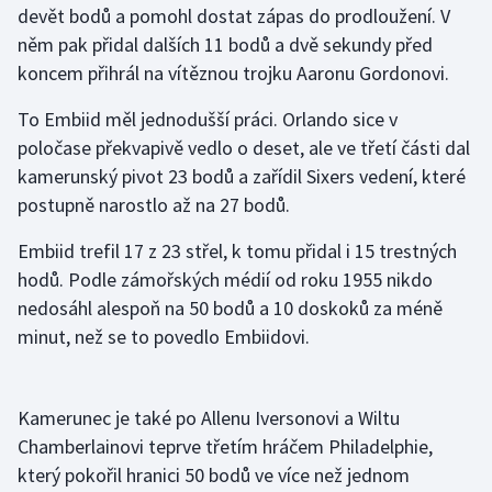
devět bodů a pomohl dostat zápas do prodloužení. V
něm pak přidal dalších 11 bodů a dvě sekundy před
Gymnastika
koncem přihrál na vítěznou trojku Aaronu Gordonovi.
Házená
To Embiid měl jednodušší práci. Orlando sice v
poločase překvapivě vedlo o deset, ale ve třetí části dal
Jezdectví
kamerunský pivot 23 bodů a zařídil Sixers vedení, které
postupně narostlo až na 27 bodů.
Judo
Embiid trefil 17 z 23 střel, k tomu přidal i 15 trestných
Krasobruslení
hodů. Podle zámořských médií od roku 1955 nikdo
nedosáhl alespoň na 50 bodů a 10 doskoků za méně
Lezení
minut, než se to povedlo Embiidovi.
Lyže a snowboard
Kamerunec je také po Allenu Iversonovi a Wiltu
Moderní pětiboj
Chamberlainovi teprve třetím hráčem Philadelphie,
Motorsport
který pokořil hranici 50 bodů ve více než jednom