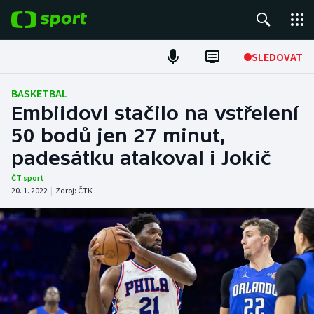
POPULÁRNÍ
SLEDOVAT
Fotbal
BASKETBAL
Embiidovi stačilo na vstřelení
Hokej
50 bodů jen 27 minut,
padesátku atakoval i Jokič
Tenis
ČT sport
Atletika
20. 1. 2022
|
Zdroj:
ČTK
Cyklistika
DALŠÍ SPORTY
Americký fotbal
NEPŘEHLÉDNĚTE