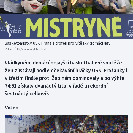
Baseball a softbal
Soutěže
Basketbal
Historické návraty
Biatlon
Aplikace ČT sport
Basketbalistky USK Praha s trofejí pro vítězky domácí ligy
Boby a skeleton
AZ kvíz
Zdroj:
ČTK/Kamaryt Michal
Box
Vládkyněmi domácí nejvyšší basketbalové soutěže
žen zůstávají podle očekávání hráčky USK. Pražanky i
Curling
v třetím finále proti Žabinám dominovaly a po výhře
74:51 získaly dvanáctý titul v řadě a rekordní
Dostihy
šestnáctý celkově.
Florbal
Videa
Futsal
Golf