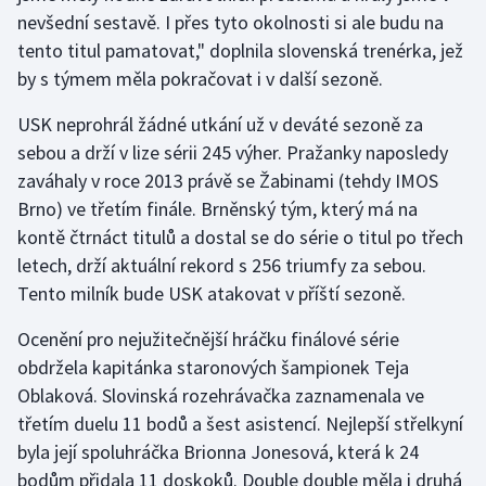
nevšední sestavě. I přes tyto okolnosti si ale budu na
Olympijské hry
tento titul pamatovat," doplnila slovenská trenérka, jež
by s týmem měla pokračovat i v další sezoně.
Parasport
USK neprohrál žádné utkání už v deváté sezoně za
Plavání
sebou a drží v lize sérii 245 výher. Pražanky naposledy
zaváhaly v roce 2013 právě se Žabinami (tehdy IMOS
Plážový volejbal
Brno) ve třetím finále. Brněnský tým, který má na
kontě čtrnáct titulů a dostal se do série o titul po třech
Ragby
letech, drží aktuální rekord s 256 triumfy za sebou.
Tento milník bude USK atakovat v příští sezoně.
Rychlobruslení
Ocenění pro nejužitečnější hráčku finálové série
Rychlostní kanoistika
obdržela kapitánka staronových šampionek Teja
Oblaková. Slovinská rozehrávačka zaznamenala ve
Short track
třetím duelu 11 bodů a šest asistencí. Nejlepší střelkyní
Sportovní střelba
byla její spoluhráčka Brionna Jonesová, která k 24
bodům přidala 11 doskoků. Double double měla i druhá