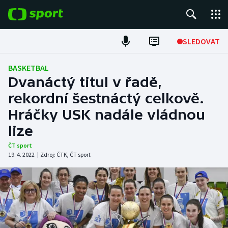
POPULÁRNÍ
SLEDOVAT
Fotbal
BASKETBAL
Dvanáctý titul v řadě,
Hokej
rekordní šestnáctý celkově.
Hráčky USK nadále vládnou
Tenis
lize
Atletika
ČT sport
19. 4. 2022
|
Zdroj:
ČTK
,
ČT sport
Cyklistika
DALŠÍ SPORTY
Americký fotbal
NEPŘEHLÉDNĚTE