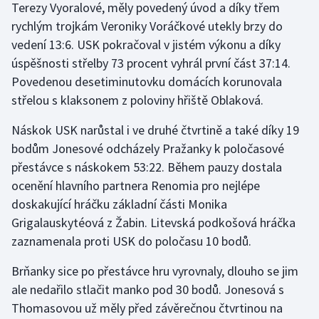
Terezy Vyoralové, měly povedený úvod a díky třem
rychlým trojkám Veroniky Voráčkové utekly brzy do
vedení 13:6. USK pokračoval v jistém výkonu a díky
úspěšnosti střelby 73 procent vyhrál první část 37:14.
Povedenou desetiminutovku domácích korunovala
střelou s klaksonem z poloviny hřiště Oblaková.
Náskok USK narůstal i ve druhé čtvrtině a také díky 19
bodům Jonesové odcházely Pražanky k poločasové
přestávce s náskokem 53:22. Během pauzy dostala
ocenění hlavního partnera Renomia pro nejlépe
doskakující hráčku základní části Monika
Grigalauskytéová z Žabin. Litevská podkošová hráčka
zaznamenala proti USK do poločasu 10 bodů.
Brňanky sice po přestávce hru vyrovnaly, dlouho se jim
ale nedařilo stlačit manko pod 30 bodů. Jonesová s
Thomasovou už měly před závěrečnou čtvrtinou na