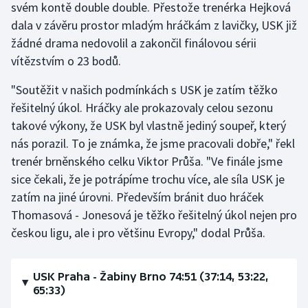
svém kontě double double. Přestože trenérka Hejková
dala v závěru prostor mladým hráčkám z lavičky, USK již
žádné drama nedovolil a zakončil finálovou sérii
vítězstvím o 23 bodů.
"Soutěžit v našich podmínkách s USK je zatím těžko
řešitelný úkol. Hráčky ale prokazovaly celou sezonu
takové výkony, že USK byl vlastně jediný soupeř, který
nás porazil. To je známka, že jsme pracovali dobře," řekl
trenér brněnského celku Viktor Průša. "Ve finále jsme
sice čekali, že je potrápíme trochu více, ale síla USK je
zatím na jiné úrovni. Především bránit duo hráček
Thomasová - Jonesová je těžko řešitelný úkol nejen pro
českou ligu, ale i pro většinu Evropy," dodal Průša.
USK Praha - Žabiny Brno 74:51 (37:14, 53:22,
65:33)