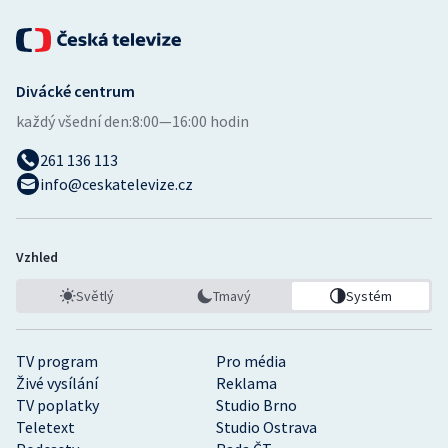
Divácké centrum
každý všední den:
8:00—16:00 hodin
261 136 113
info@ceskatelevize.cz
Vzhled
Světlý
Tmavý
Systém
TV program
Pro média
Živé vysílání
Reklama
TV poplatky
Studio Brno
Teletext
Studio Ostrava