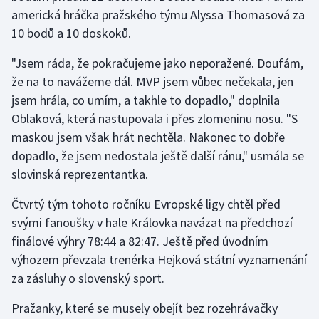
Stolní tenis
americká hráčka pražského týmu Alyssa Thomasová za
10 bodů a 10 doskoků.
Triatlon
"Jsem ráda, že pokračujeme jako neporažené. Doufám,
Veslování
že na to navážeme dál. MVP jsem vůbec nečekala, jen
jsem hrála, co umím, a takhle to dopadlo," doplnila
Vodní slalom
Oblaková, která nastupovala i přes zlomeninu nosu. "S
maskou jsem však hrát nechtěla. Nakonec to dobře
Volejbal
dopadlo, že jsem nedostala ještě další ránu," usmála se
slovinská reprezentantka.
Ostatní
Čtvrtý tým tohoto ročníku Evropské ligy chtěl před
svými fanoušky v hale Královka navázat na předchozí
finálové výhry 78:44 a 82:47. Ještě před úvodním
výhozem převzala trenérka Hejková státní vyznamenání
za zásluhy o slovenský sport.
Pražanky, které se musely obejít bez rozehrávačky