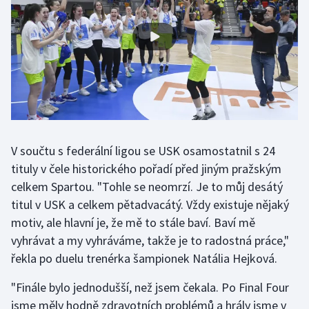
Gymnastika
Házená
Jezdectví
Judo
V součtu s federální ligou se USK osamostatnil s 24
Krasobruslení
tituly v čele historického pořadí před jiným pražským
celkem Spartou. "Tohle se neomrzí. Je to můj desátý
Lezení
titul v USK a celkem pětadvacátý. Vždy existuje nějaký
motiv, ale hlavní je, že mě to stále baví. Baví mě
Lyže a snowboard
vyhrávat a my vyhráváme, takže je to radostná práce,"
řekla po duelu trenérka šampionek Natália Hejková.
Moderní pětiboj
"Finále bylo jednodušší, než jsem čekala. Po Final Four
Motorsport
jsme měly hodně zdravotních problémů a hrály jsme v