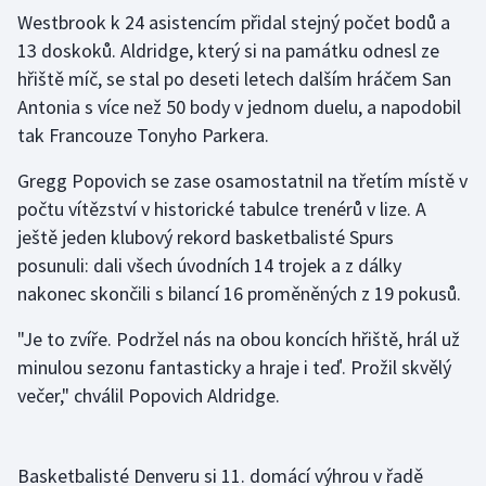
Westbrook k 24 asistencím přidal stejný počet bodů a
13 doskoků. Aldridge, který si na památku odnesl ze
Gymnastika
hřiště míč, se stal po deseti letech dalším hráčem San
Házená
Antonia s více než 50 body v jednom duelu, a napodobil
tak Francouze Tonyho Parkera.
Jezdectví
Gregg Popovich se zase osamostatnil na třetím místě v
Judo
počtu vítězství v historické tabulce trenérů v lize. A
ještě jeden klubový rekord basketbalisté Spurs
Krasobruslení
posunuli: dali všech úvodních 14 trojek a z dálky
nakonec skončili s bilancí 16 proměněných z 19 pokusů.
Lezení
"Je to zvíře. Podržel nás na obou koncích hřiště, hrál už
Lyže a snowboard
minulou sezonu fantasticky a hraje i teď. Prožil skvělý
večer," chválil Popovich Aldridge.
Moderní pětiboj
Motorsport
Basketbalisté Denveru si 11. domácí výhrou v řadě