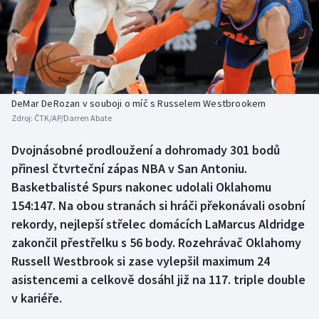
Baseball a softbal
Soutěže
Basketbal
Historické návraty
Biatlon
Aplikace ČT sport
DeMar DeRozan v souboji o míč s Russelem Westbrookem
Boby a skeleton
AZ kvíz
Zdroj:
ČTK/AP/Darren Abate
Box
Dvojnásobné prodloužení a dohromady 301 bodů
přinesl čtvrteční zápas NBA v San Antoniu.
Curling
Basketbalisté Spurs nakonec udolali Oklahomu
154:147. Na obou stranách si hráči překonávali osobní
Dostihy
rekordy, nejlepší střelec domácích LaMarcus Aldridge
zakončil přestřelku s 56 body. Rozehrávač Oklahomy
Florbal
Russell Westbrook si zase vylepšil maximum 24
asistencemi a celkově dosáhl již na 117. triple double
Futsal
v kariéře.
Golf