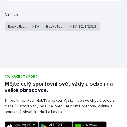
Stolní tenis
ŠTÍTKY
Triatlon
Basketbal
NBA
Basketbal
NBA 2018/2019
Veslování
Vodní slalom
Volejbal
Ostatní
APLIKACE ČT SPORT
Mějte celý sportovní svět vždy u sebe i na
velké obrazovce.
S mobilní aplikací, HbbTV a apkou iVysílání ve své chytré televizi
máte ČT sport vždy po ruce. Sledujte přímé přenosy, články a
bonusový obsah kdekoli a kdykoli.