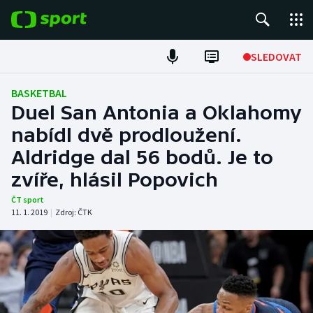
POPULÁRNÍ
SLEDOVAT
Fotbal
BASKETBAL
Duel San Antonia a Oklahomy
Hokej
nabídl dvě prodloužení.
Aldridge dal 56 bodů. Je to
Tenis
zvíře, hlásil Popovich
Atletika
ČT sport
11. 1. 2019
|
Zdroj:
ČTK
Cyklistika
DALŠÍ SPORTY
Americký fotbal
NEPŘEHLÉDNĚTE