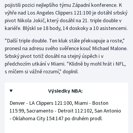
pojistili pozici nejlepšího týmu Západní konference. K
Olympijské hry
výhře nad Los Angeles Clippers 121:100 je dotáhl srbský
pivot Nikola Jokič, který dosáhl na 21. triple double v
Parasport
kariéře. Blýskl se 18 body, 14 doskoky a 10 asistencemi.
Plavání
"Další triple double. Ten kluk stále překvapuje a roste,"
pronesl na adresu svého svěřence kouč Michael Malone.
Plážový volejbal
Srbský pivot totiž dosáhl na stejný úspěch i v
předchozím utkání v Miami. "Klidně by mohl hrát i NFL,
Ragby
s míčem si vážně rozumí," doplnil.
Rychlobruslení
Výsledky NBA:
Rychlostní kanoistika
Denver - LA Clippers 121:100, Miami - Boston
Short track
115:99, Sacramento - Detroit 112:102, San Antonio
- Oklahoma City 154:147 po druhém prodl.
Sportovní střelba