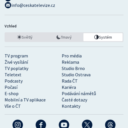
info@ceskatelevize.cz
Vzhled
Světlý
Tmavý
Systém
TV program
Pro média
Živé vysílání
Reklama
TV poplatky
Studio Brno
Teletext
Studio Ostrava
Podcasty
Rada ČT
Počasí
Kariéra
E-shop
Podávání námětů
Mobilní a TV aplikace
Časté dotazy
Vše o ČT
Kontakty