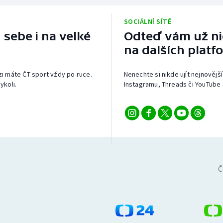
SOCIÁLNÍ SÍTĚ
 sebe i na velké
Odteď vám už nic
na dalších platf
izi máte ČT sport vždy po ruce.
Nenechte si nikde ujít nejnovější
ykoli.
Instagramu, Threads či YouTube 
Č