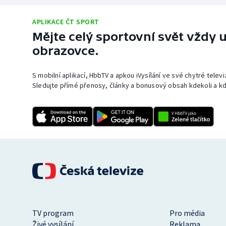
APLIKACE ČT SPORT
Mějte celý sportovní svět vždy u
obrazovce.
S mobilní aplikací, HbbTV a apkou iVysílání ve své chytré telev
Sledujte přímé přenosy, články a bonusový obsah kdekoli a kd
TV program
Pro média
Živé vysílání
Reklama