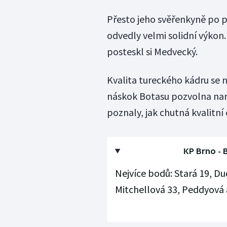
Přesto jeho svěřenkyně po p
odvedly velmi solidní výkon. 
posteskl si Medvecký.
Kvalita tureckého kádru se 
náskok Botasu pozvolna nar
poznaly, jak chutná kvalitn
KP Brno - B
Nejvíce bodů: Stará 19, D
Mitchellová 33, Peddyová 