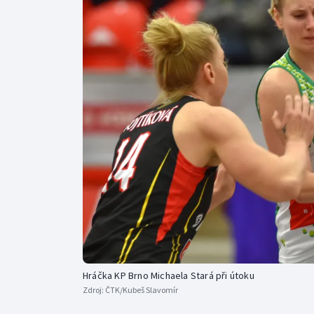
Curling
Dostihy
Florbal
Futsal
Golf
Gymnastika
Hráčka KP Brno Michaela Stará při útoku
Zdroj:
ČTK/Kubeš Slavomír