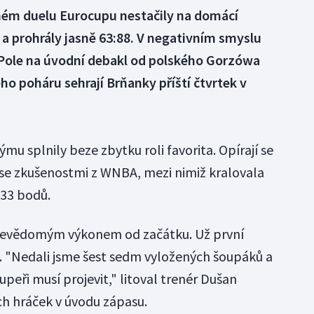
hém duelu Eurocupu nestačily na domácí
a prohrály jasně 63:88. V negativním smyslu
a Pole na úvodní debakl od polského Gorzówa
ho poháru sehrají Brňanky příští čtvrtek v
mu splnily beze zbytku roli favorita. Opírají se
 se zkušenostmi z WNBA, mezi nimiž kralovala
 33 bodů.
sebevědomým výkonem od začátku. Už první
ů. "Nedali jsme šest sedm vyložených šoupáků a
upeři musí projevit," litoval trenér Dušan
h hráček v úvodu zápasu.