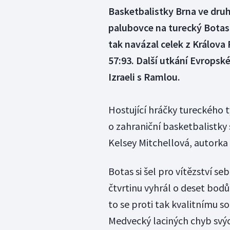
Basketbalistky Brna ve dru
palubovce na turecký Botas 
tak navázal celek z Králov
57:93. Další utkání Evropské
Izraeli s Ramlou.
Hostující hráčky tureckého tý
o zahraniční basketbalistky
Kelsey Mitchellová, autorka
Botas si šel pro vítězství 
čtvrtinu vyhrál o deset bod
to se proti tak kvalitnímu so
Medvecký laciných chyb svýc