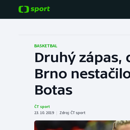
POPULÁRNÍ
DALŠÍ SPORTY
Fotbal
Americký fotbal
BASKETBAL
Druhý zápas, 
Hokej
Baseball a softbal
Brno nestačil
Tenis
Basketbal
Atletika
Botas
Biatlon
Cyklistika
Boby a skeleton
ČT sport
23. 10. 2019
|
Zdroj:
ČT sport
Box