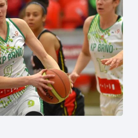
Moderní pětiboj
Triatlon
Motorsport
Veslování
Olympijské hry
Vodní slalom
Parasport
Volejbal
Plavání
Ostatní
Plážový volejbal