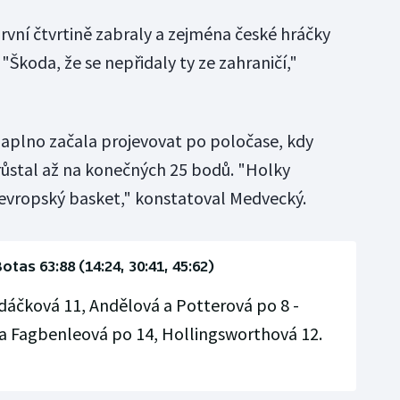
rvní čtvrtině zabraly a zejména české hráčky
"Škoda, že se nepřidaly ty ze zahraničí,"
naplno začala projevovat po poločase, kdy
ůstal až na konečných 25 bodů. "Holky
í evropský basket," konstatoval Medvecký.
otas 63:88 (14:24, 30:41, 45:62)
udáčková 11, Andělová a Potterová po 8 -
a Fagbenleová po 14, Hollingsworthová 12.