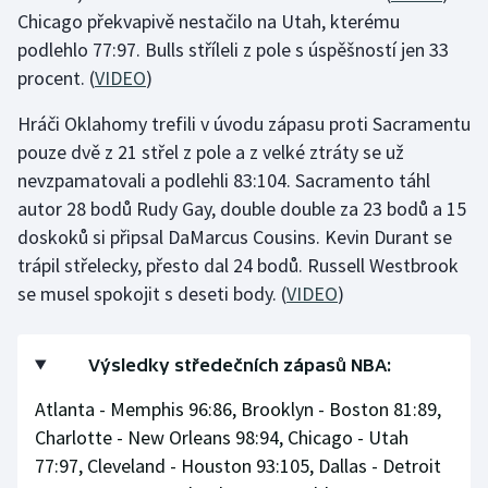
Chicago překvapivě nestačilo na Utah, kterému
podlehlo 77:97. Bulls stříleli z pole s úspěšností jen 33
procent. (
VIDEO
)
Hráči Oklahomy trefili v úvodu zápasu proti Sacramentu
pouze dvě z 21 střel z pole a z velké ztráty se už
nevzpamatovali a podlehli 83:104. Sacramento táhl
autor 28 bodů Rudy Gay, double double za 23 bodů a 15
doskoků si připsal DaMarcus Cousins. Kevin Durant se
trápil střelecky, přesto dal 24 bodů. Russell Westbrook
se musel spokojit s deseti body. (
VIDEO
)
Výsledky středečních zápasů NBA:
Atlanta - Memphis 96:86, Brooklyn - Boston 81:89,
Charlotte - New Orleans 98:94, Chicago - Utah
77:97, Cleveland - Houston 93:105, Dallas - Detroit