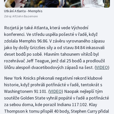
Olympijské hry
Utkání Atlanta - Memphis
Zdroj:
AP/John Bazemore
Parasport
Rozjetá je také Atlanta, která vede Východní
Plavání
konferenci. Ve středu uspěla pošesté v řadě, když
zdolala Memphis 96:86. V závěru vyrovnaného zápasu
Plážový volejbal
jako by došly Grizzlies síly a od stavu 84:84 inkasovali
deset bodů po sobě. Hlavním tahounem vítězů byl
Ragby
rozehrávač Jeff Teague, jenž dal 25 bodů a prodloužil
šňůru alespoň dvacetibodových zápasů na šest. (
VIDEO
)
Rychlobruslení
New York Knicks překonali negativní rekord klubové
Rychlostní kanoistika
historie, když prohráli potřinácté v řadě, tentokrát s
Washingtonem 91:101. (
VIDEO
) Naopak nejlepší tým
Short track
soutěže Golden State vyhrál popáté v řadě a potřinácté
za sebou doma, kde porazil Indianu 117:102. Klay
Sportovní střelba
Thompson k tomu přispěl 40 body, Stephen Curry přidal