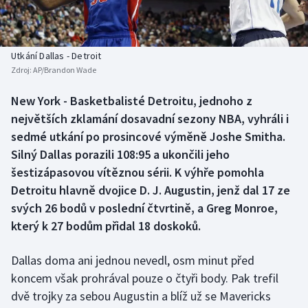
Baseball a softbal
Soutěže
Basketbal
Historické návraty
Utkání Dallas - Detroit
Zdroj:
AP/Brandon Wade
Biatlon
Aplikace ČT sport
New York - Basketbalisté Detroitu, jednoho z
Boby a skeleton
AZ kvíz
největších zklamání dosavadní sezony NBA, vyhráli i
sedmé utkání po prosincové výměně Joshe Smitha.
Box
Silný Dallas porazili 108:95 a ukončili jeho
šestizápasovou vítěznou sérii. K výhře pomohla
Curling
Detroitu hlavně dvojice D. J. Augustin, jenž dal 17 ze
svých 26 bodů v poslední čtvrtině, a Greg Monroe,
Dostihy
který k 27 bodům přidal 18 doskoků.
Florbal
Dallas doma ani jednou nevedl, osm minut před
Futsal
koncem však prohrával pouze o čtyři body. Pak trefil
dvě trojky za sebou Augustin a blíž už se Mavericks
Golf