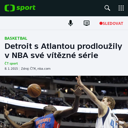
POPULÁRNÍ
SLEDOVAT
Fotbal
BASKETBAL
Detroit s Atlantou prodloužily
Hokej
v NBA své vítězné série
Tenis
ČT sport
8. 1. 2015
|
Zdroj:
ČTK
,
nba.com
Atletika
Cyklistika
DALŠÍ SPORTY
Americký fotbal
NEPŘEHLÉDNĚTE