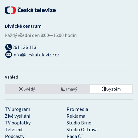
Divácké centrum
každý všední den:
8:00—16:00 hodin
261 136 113
info@ceskatelevize.cz
Vzhled
Světlý
Tmavý
Systém
TV program
Pro média
Živé vysílání
Reklama
TV poplatky
Studio Brno
Teletext
Studio Ostrava
Podcasty
Rada ČT