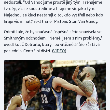
nedostali. "Od Vánoc jsme prostě jiný tým. Trénujeme
tvrději, víc se soustředíme a hrajeme víc jako tým.
Gymnastika
Najednou se kluci nestarají o to, kdo vystřelí nebo kdo
hraje víc minut," řekl trenér Pistons Stan Van Gundy.
Házená
Odmítl ale, že by současná úspěšná série souvisela se
Jezdectví
Smithovým odchodem. "Neměl jsem s ním problémy,"
uvedl kouč Detroitu, který i po vítězné šňůře zůstává
Judo
poslední v Centrální divizi. (
VIDEO
)
Krasobruslení
Lezení
Lyže a snowboard
Moderní pětiboj
Motorsport