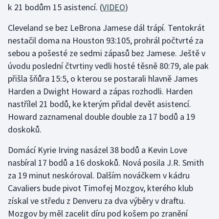
k 21 bodům 15 asistencí. (
VIDEO
)
Stolní tenis
Cleveland se bez LeBrona Jamese dál trápí. Tentokrát
Triatlon
nestačil doma na Houston 93:105, prohrál počtvrté za
sebou a pošesté ze sedmi zápasů bez Jamese. Ještě v
Veslování
úvodu poslední čtvrtiny vedli hosté těsně 80:79, ale pak
Vodní slalom
přišla šňůra 15:5, o kterou se postarali hlavně James
Harden a Dwight Howard a zápas rozhodli. Harden
Volejbal
nastřílel 21 bodů, ke kterým přidal devět asistencí.
Howard zaznamenal double double za 17 bodů a 19
Ostatní
doskoků.
Domácí Kyrie Irving nasázel 38 bodů a Kevin Love
nasbíral 17 bodů a 16 doskoků. Nová posila J.R. Smith
za 19 minut neskóroval. Dalším nováčkem v kádru
Cavaliers bude pivot Timofej Mozgov, kterého klub
získal ve středu z Denveru za dva výběry v draftu.
Mozgov by měl zacelit díru pod košem po zranění